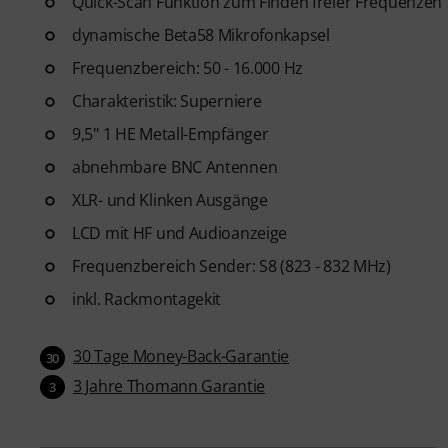
Quick-Scan Funktion zum Finden freier Frequenzen
dynamische Beta58 Mikrofonkapsel
Frequenzbereich: 50 - 16.000 Hz
Charakteristik: Superniere
9,5" 1 HE Metall-Empfänger
abnehmbare BNC Antennen
XLR- und Klinken Ausgänge
LCD mit HF und Audioanzeige
Frequenzbereich Sender: S8 (823 - 832 MHz)
inkl. Rackmontagekit
30 Tage Money-Back-Garantie
30
3 Jahre Thomann Garantie
3