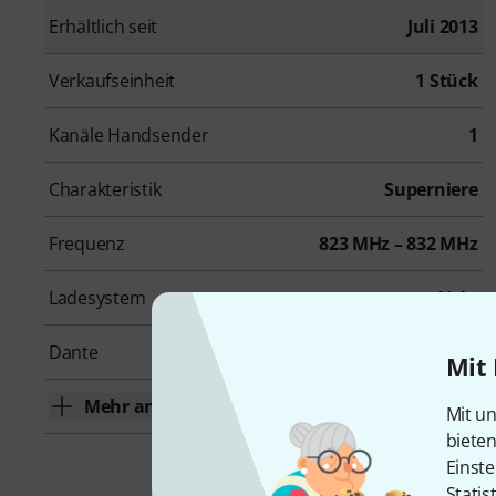
Erhältlich seit
Juli 2013
Verkaufseinheit
1 Stück
Kanäle Handsender
1
Charakteristik
Superniere
Frequenz
823 MHz – 832 MHz
Ladesystem
Nein
Dante
Nein
Mit 
Mehr anzeigen
Mit un
biete
Einste
Statis