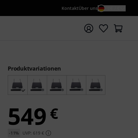
Kontakt
Über uns
DE / €
e mit Suchwort {searchTerm} starten
Produktvariationen
549
€
-11%
UVP: 619 €