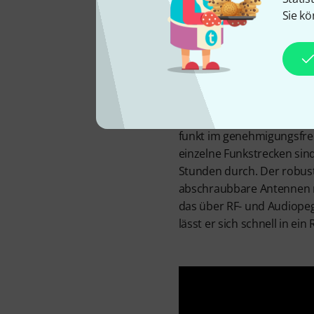
Sie kö
Hochwertige
Empfänger
Die analoge Funkstrecke B
ermöglicht Sängerinnen u
funkt im genehmigungsfrei
einzelne Funkstrecken sind 
Stunden durch. Der robuste
abschraubbare Antennen mi
das über RF- und Audiopege
lässt er sich schnell in ein