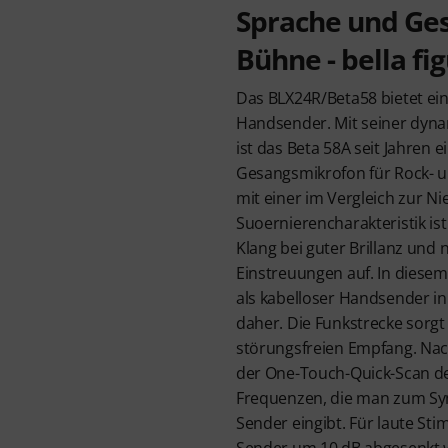
Sprache und Ges
Bühne - bella fi
Das BLX24R/Beta58 bietet ei
Handsender. Mit seiner dyn
ist das Beta 58A seit Jahren e
Gesangsmikrofon für Rock- u
mit einer im Vergleich zur N
Suoernierencharakteristik ist
Klang bei guter Brillanz und 
Einstreuungen auf. In diese
als kabelloser Handsender i
daher. Die Funkstrecke sorgt
störungsfreien Empfang. Na
der One-Touch-Quick-Scan de
Frequenzen, die man zum Sy
Sender eingibt. Für laute S
Sender um 10 dB abgesenkt 