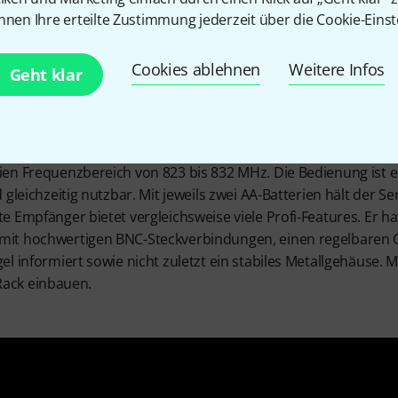
nnen Ihre erteilte Zustimmung jederzeit über die Cookie-Einst
r Handsender trifft rackfä
Cookies ablehnen
Weitere Infos
Geht klar
LX24R/Beta58 mit der weltweit bestens eingeführten Mikrofon
nd Sängern kabellose Auftritte mit einem Handsender. Das S
en Frequenzbereich von 823 bis 832 MHz. Die Bedienung ist ei
gleichzeitig nutzbar. Mit jeweils zwei AA-Batterien hält der S
 Empfänger bietet vergleichsweise viele Profi-Features. Er ha
t hochwertigen BNC-Steckverbindungen, einen regelbaren Out
l informiert sowie nicht zuletzt ein stabiles Metallgehäuse. M
 Rack einbauen.