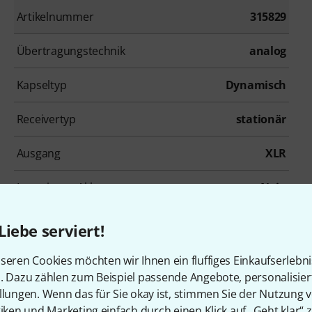
Artikelnummer
315829
Übertragungstechnik
analog
Kapseltyp
Dynamisch
Receivertyp
stationär
Ausgang
XLR
Integrierter Akku
Nein
Liebe serviert!
seren Cookies möchten wir Ihnen ein fluffiges Einkaufserlebn
n. Dazu zählen zum Beispiel passende Angebote, personalisie
llungen. Wenn das für Sie okay ist, stimmen Sie der Nutzung 
tiken und Marketing einfach durch einen Klick auf „Geht klar“ z