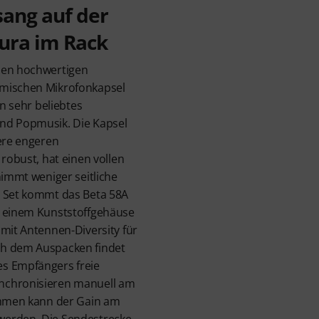
ang auf der
gura im Rack
nen hochwertigen
amischen Mikrofonkapsel
in sehr beliebtes
nd Popmusik. Die Kapsel
iere engeren
 robust, hat einen vollen
nimmt weniger seitliche
m Set kommt das Beta 58A
n einem Kunststoffgehäuse
 mit Antennen-Diversity für
ch dem Auspacken findet
s Empfängers freie
nchronisieren manuell am
timmen kann der Gain am
werden. Die Sendestrecke