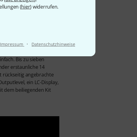
ellungen (
hier
) widerrufen.
higen
·
kapsel Beta 58A
Impressum
Datenschutzhinweise
ystem BLX24R/Beta58 S8
nfach. Bis zu sieben
ender erstaunliche 14
t rückseitig angebrachte
putlevel, ein LC-Display,
it dem beiliegenden Kit