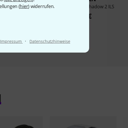
ellungen (
hier
) widerrufen.
UV COB Cannon
Chauvet DJ LED Shadow 2 ILS
359 €
159 €
·
Impressum
Datenschutzhinweise
l