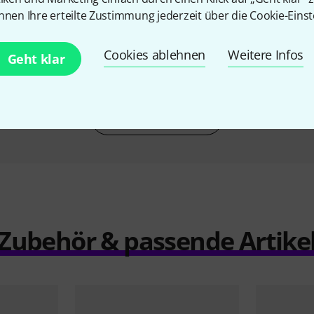
nnen Ihre erteilte Zustimmung jederzeit über die Cookie-Einst
sh 9x3W LED
Stairville LED Vintage Bowl 30
ADJ 
X
RGBA DMX
139 €
Cookies ablehnen
Weitere Infos
Geht klar
Vergleichen
Zubehör & passende Artike