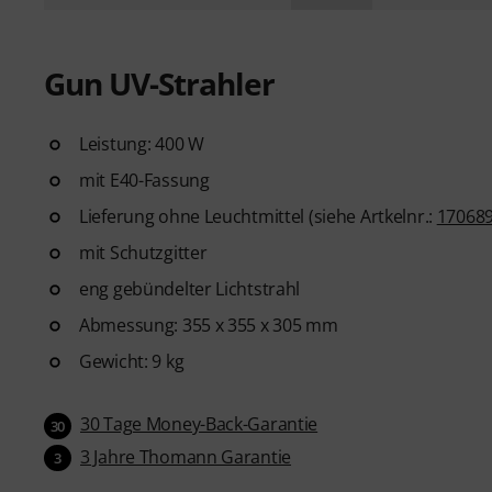
Gun UV-Strahler
Leistung: 400 W
mit E40-Fassung
Lieferung ohne Leuchtmittel (siehe Artkelnr.:
17068
mit Schutzgitter
eng gebündelter Lichtstrahl
Abmessung: 355 x 355 x 305 mm
Gewicht: 9 kg
30 Tage Money-Back-Garantie
30
3 Jahre Thomann Garantie
3