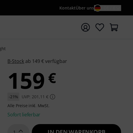
Kontakt
Über uns
DE / €
e mit Suchwort {searchTerm} starten
ght
B-Stock
ab 149 € verfügbar
159
€
-21%
UVP: 201,11 €
Alle Preise inkl. MwSt.
Sofort lieferbar
IN DEN WARENKORB
1