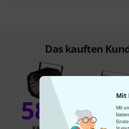
Das kauften Kund
Mit 
58%
12
Mit un
biete
Einste
KAUFTEN
KAUFTE
Statis