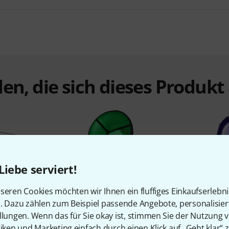
en, die sich dieses Produk
Liebe serviert!
%
5%
seren Cookies möchten wir Ihnen ein fluffiges Einkaufserlebn
n. Dazu zählen zum Beispiel passende Angebote, personalisie
llungen. Wenn das für Sie okay ist, stimmen Sie der Nutzung 
N
KAUFTEN
tiken und Marketing einfach durch einen Klick auf „Geht klar“ z