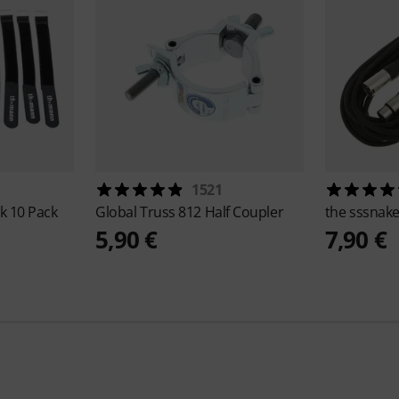
1521
k 10 Pack
Global Truss
812 Half Coupler
the sssnak
5,90 €
7,90 €