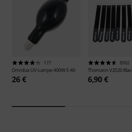
177
8902
Omnilux
UV-Lampe 400W E-40
Thomann
V2020 Blac
26 €
6,90 €