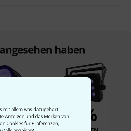
t angesehen haben
4%
4%
is mit allem was dazugehört
rte Anzeigen und das Merken von
von Cookies für Präferenzen,
KAUFTEN
KAUFTEN
u (
alle anzeigen
).