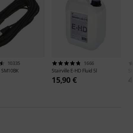
10335
1666
e
SM10BK
Stairville
E-HD Fluid 5l
St
15,90 €
4