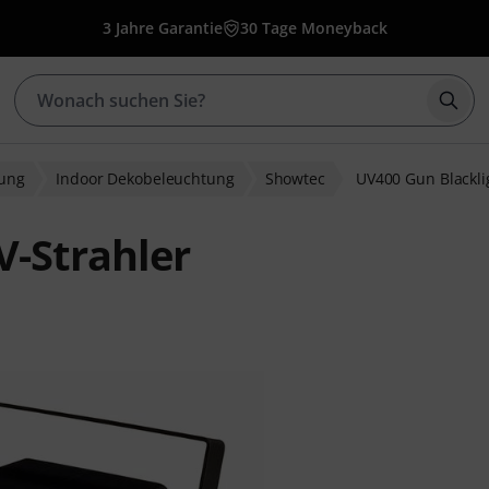
3 Jahre Garantie
30 Tage Moneyback
Such
ung
Indoor Dekobeleuchtung
Showtec
UV400 Gun Blackli
-Strahler
ewertungen