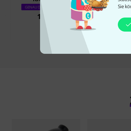
Sie kö
Stairville Wild Wa
GENAU DIESES PRODUKT
UV BK DM
159 €
89 €