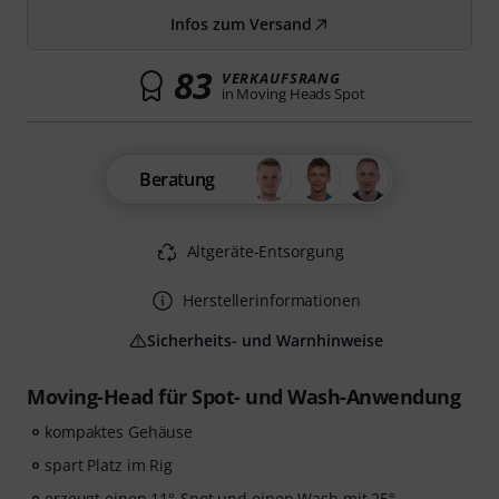
Infos zum Versand
83
VERKAUFSRANG
in Moving Heads Spot
Beratung
Altgeräte-Entsorgung
Herstellerinformationen
Sicherheits- und Warnhinweise
Moving-Head für Spot- und Wash-Anwendung
kompaktes Gehäuse
spart Platz im Rig
erzeugt einen 11°-Spot und einen Wash mit 25°