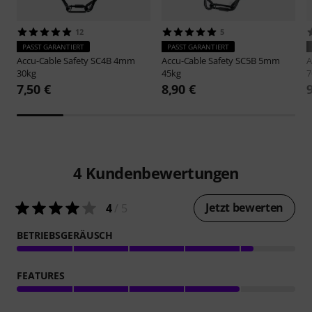
12
5
PASST GARANTIERT
PASST GARANTIERT
Accu-Cable
Safety SC4B 4mm
Accu-Cable
Safety SC5B 5mm
A
30kg
45kg
7
7,50 €
8,90 €
4
Kundenbewertungen
Jetzt bewerten
4
/ 5
BETRIEBSGERÄUSCH
FEATURES