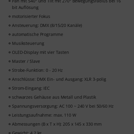
Pan mit 540° und Tilt mit 270° Bewegungsradius bei 16
bit Auflösung
motorisierter Fokus
Ansteuerung: DMX (8/15/20 Kanäle)
automatische Programme
Musiksteuerung
OLED-Display mit vier Tasten
Master / Slave
Strobe-Funktion: 0 - 20 Hz
Anschlüsse: DMX Ein- und Ausgang: XLR 3-polig
Strom-Eingang: IEC
schwarzes Gehäuse aus Metall und Plastik
Spannungsversorgung: AC 100 ~ 240 V bei 50/60 Hz
Leistungsaufnahme: max. 110 W
Abmessungen (B x T x H): 205 x 145 x 330 mm
Gewicht: 4,2 kg