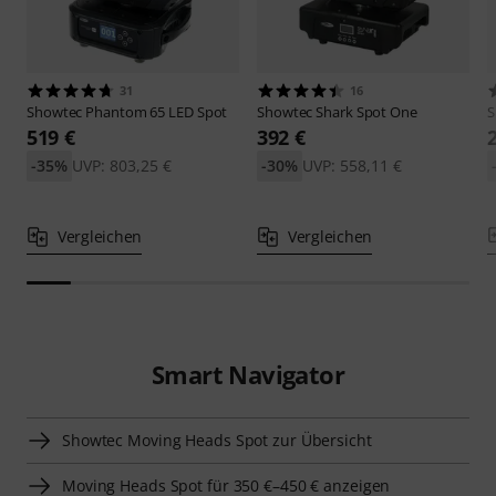
31
16
Showtec
Phantom 65 LED Spot
Showtec
Shark Spot One
S
519 €
392 €
-35%
UVP: 803,25 €
-30%
UVP: 558,11 €
Vergleichen
Vergleichen
Smart Navigator
Showtec Moving Heads Spot zur Übersicht
Moving Heads Spot für 350 €–450 € anzeigen