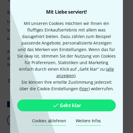
Mit Liebe serviert!
Betriebsgeräusch
Lichtausbeute
Mit unseren Cookies möchten wir Ihnen ein
fluffiges Einkaufserlebnis mit allem was
Verarbeitung
dazugehört bieten. Dazu zählen zum Beispiel
Features
passende Angebote, personalisierte Anzeigen
und das Merken von Einstellungen. Wenn das für
Alles ist super: leise, starke Beleuchtung, geringes Gewicht,
Sie okay ist, stimmen Sie der Nutzung von Cookies
aber die Neigung beträgt nicht 270 Grad. Der tatsächliche
für Präferenzen, Statistiken und Marketing
Neigungsgrad beträgt etwa 190 Grad.
einfach durch einen Klick auf „Geht klar“ zu (
alle
anzeigen
).
0
0
BEWERTUNG MELDEN
Sie können Ihre erteilte Zustimmung jederzeit
über die Cookie-Einstellungen (
hier
) widerrufen.
Original zeigen
Geht klar
Angenehme Überraschung
E
Cookies ablehnen
Weitere Infos
Elliotb 08.08.2018