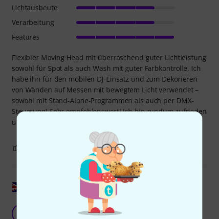
Lichtausbeute
Verarbeitung
Features
Flexibler Moving Head mit überraschend guter Lichtleistung
sowohl für Spot als auch Wash mit guter Farbkontrolle. Ich
habe ihn für den mobilen DJ-Einsatz und zum Dekorieren
von Wänden auf Messen mit bewegtem Licht verwendet –
sowohl mit Stand-Alone-Programmen als auch per DMX-
Steuerung! Sehr empfehlenswert! Ich bin rundum zufrieden
und werde mir noch mehr von diesem Modell kaufen!
1
0
BEWERTUNG MELDEN
Original zeigen
Klein, geräuscharm und leicht.
S
SnbRoman 08.12.2017