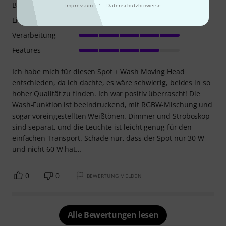
·
Betriebsgeräusch
Impressum
Datenschutzhinweise
Lichtausbeute
Verarbeitung
Features
Ich habe mich für diesen Spot + Wash Moving Head
entschieden, da ich dachte, es wäre schwierig, beides in so
hoher Qualität zu finden. Ich war positiv überrascht! Die
Wash-Funktion ist beeindruckend, mit RGBW-Mischung und
sogar voreingestellten Weißtönen. Dimmer und Stroboskop
sind separat, und die Leuchte ist leicht genug für den
einfachen Transport. Schade nur, dass der Spot nur 30 W
und nicht 60 W hat…
0
0
BEWERTUNG MELDEN
Alle Bewertungen lesen