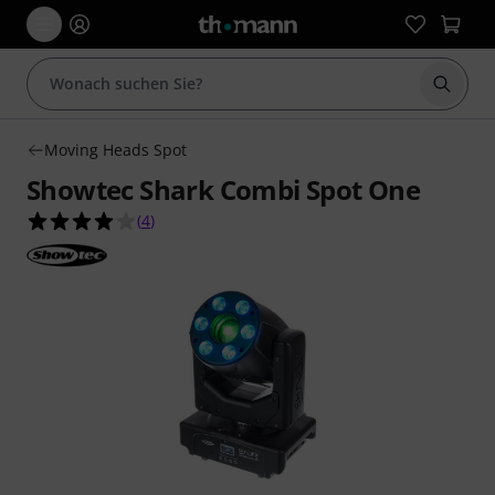
Suche 
Moving Heads Spot
Showtec Shark Combi Spot One
4.0 von 5 Sternen aus 4 Kundenbewertungen
(
4
)