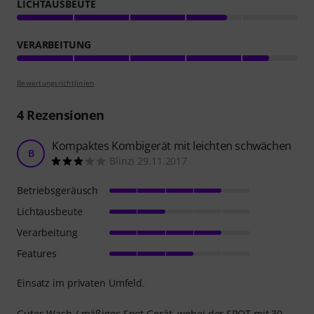
LICHTAUSBEUTE
VERARBEITUNG
Bewertungsrichtlinien
4
Rezensionen
Kompaktes Kombigerät mit leichten schwächen
B
Blinzi 29.11.2017
Betriebsgeräusch
Lichtausbeute
Verarbeitung
Features
Einsatz im privaten Umfeld.
Gutes Wash / mäßiges Spot Gerät, wobei der SPOT mit 30