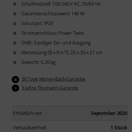
Schaltnetzteil: 100-240 V AC, 50/60 Hz
Gesamtanschlusswert: 140 W
Schutzart: IP20
Stromanschluss: Power Twist
DMX: 3-poliger Ein- und Ausgang
Abmessung (B x H x T): 25 x 35 x 21 cm
Gewicht: 6,20 kg
30 Tage Money-Back-Garantie
30
3 Jahre Thomann Garantie
3
Erhältlich seit
September 2020
Verkaufseinheit
1 Stück