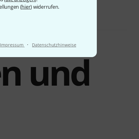
ellungen (
hier
) widerrufen.
·
Impressum
Datenschutzhinweise
en und