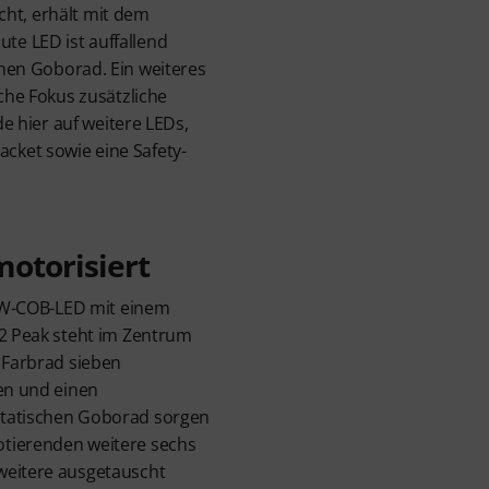
cht, erhält mit dem
te LED ist auffallend
chen Goborad. Ein weiteres
he Fokus zusätzliche
 hier auf weitere LEDs,
acket sowie eine Safety-
motorisiert
 90W-COB-LED mit einem
/2 Peak steht im Zentrum
s Farbrad sieben
fen und einen
statischen Goborad sorgen
tierenden weitere sechs
weitere ausgetauscht