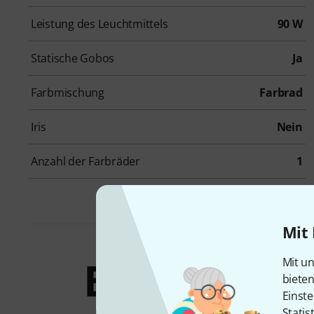
Leistung des Leuchtmittels
90 W
Statische Gobos
Ja
Farbmischung
Farbrad
Iris
Nein
Anzahl der Farbräder
1
Mit 
Bundles &
Mit un
biete
Einste
Statis