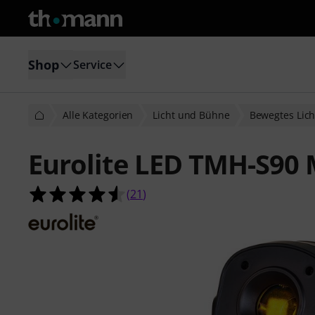
Shop
Service
Alle Kategorien
Licht und Bühne
Bewegtes Lich
Eurolite LED TMH-S90
4.5 von 5 Sternen aus 21 Kundenb
(
21
)