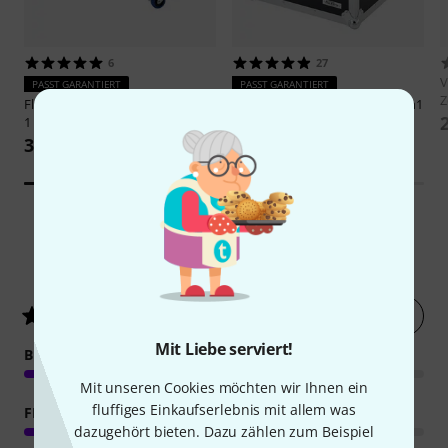
6
27
V
PASST GARANTIERT
PASST GARANTIERT
Flyht Pro
Case Varytec Hero 6in1
Flyht Pro
Case Varytec Hero 2in1
1
1
389 €
189 €
21
Kundenbewertungen
Jetzt bewerten
4.2
/ 5
Mit Liebe serviert!
BETRIEBSGERÄUSCH
Mit unseren Cookies möchten wir Ihnen ein
fluffiges Einkaufserlebnis mit allem was
FEATURES
dazugehört bieten. Dazu zählen zum Beispiel