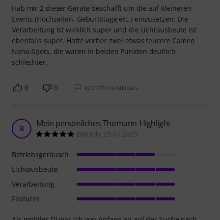
Hab mir 2 dieser Geräte beschafft um die auf kleineren
Events (Hochzeiten, Geburtstage etc.) einzusetzen. Die
Verarbeitung ist wirklich super und die Lichtausbeute ist
ebenfalls super. Hatte vorher zwei etwas teurere Cameo
Nano-Spots, die waren in beiden Punkten deutlich
schlechter.
0
0
BEWERTUNG MELDEN
Mein persönliches Thomann-Highlight
B
Bi(e)rdy 29.07.2025
Betriebsgeräusch
Lichtausbeute
Verarbeitung
Features
Als mobiler DJ war ich von Anfang an auf der Suche nach