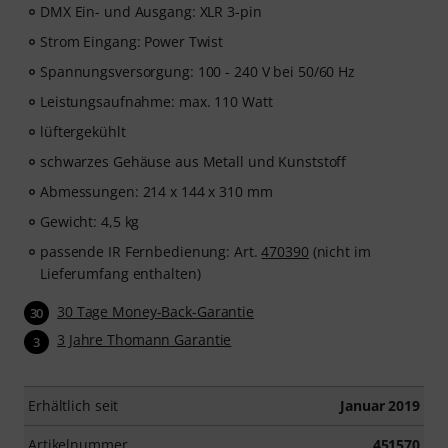
DMX Ein- und Ausgang: XLR 3-pin
Strom Eingang: Power Twist
Spannungsversorgung: 100 - 240 V bei 50/60 Hz
Leistungsaufnahme: max. 110 Watt
lüftergekühlt
schwarzes Gehäuse aus Metall und Kunststoff
Abmessungen: 214 x 144 x 310 mm
Gewicht: 4,5 kg
passende IR Fernbedienung: Art.
470390
(nicht im
Lieferumfang enthalten)
30 Tage Money-Back-Garantie
30
3 Jahre Thomann Garantie
3
Erhältlich seit
Januar 2019
Artikelnummer
451570