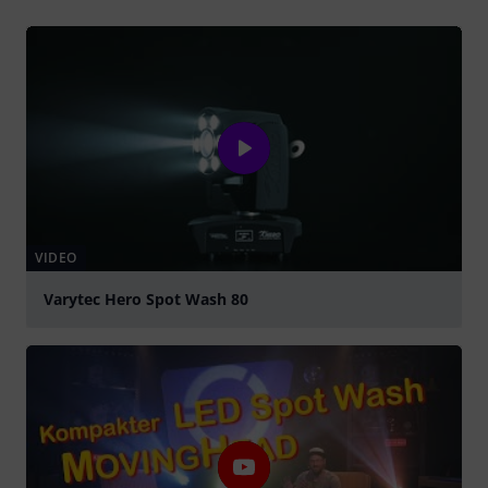
VIDEO
Varytec Hero Spot Wash 80
abspielen