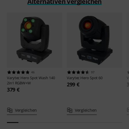
Alternativen vergleichen
46
97
Varytec
Hero Spot Wash 140
Varytec
Hero Spot 60
V
2in1 RGBW+W
299 €
379 €
Vergleichen
Vergleichen