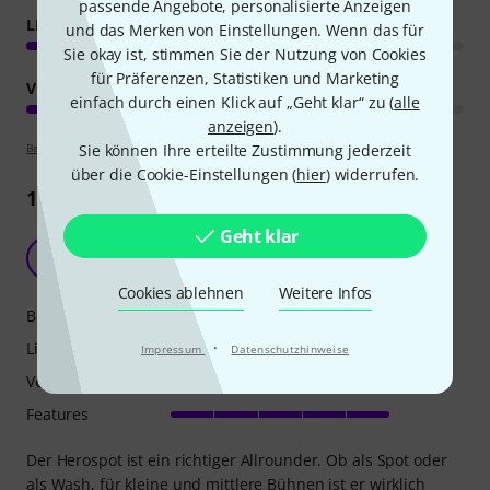
passende Angebote, personalisierte Anzeigen
LICHTAUSBEUTE
und das Merken von Einstellungen. Wenn das für
Sie okay ist, stimmen Sie der Nutzung von Cookies
für Präferenzen, Statistiken und Marketing
VERARBEITUNG
einfach durch einen Klick auf „Geht klar“ zu (
alle
anzeigen
).
Sie können Ihre erteilte Zustimmung jederzeit
Bewertungsrichtlinien
über die Cookie-Einstellungen (
hier
) widerrufen.
15
Rezensionen
Geht klar
Sehr gut für den Preis
E
Erdinger 18.06.2020
Cookies ablehnen
Weitere Infos
Betriebsgeräusch
·
Lichtausbeute
Impressum
Datenschutzhinweise
Verarbeitung
Features
Der Herospot ist ein richtiger Allrounder. Ob als Spot oder
als Wash, für kleine und mittlere Bühnen ist er wirklich