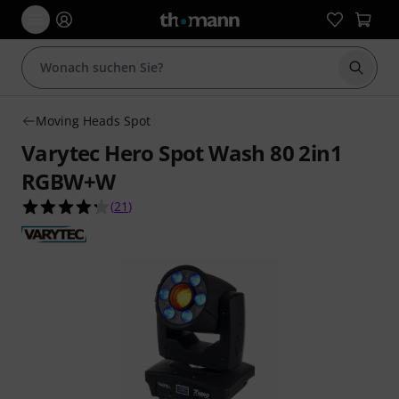
Suche 
Moving Heads Spot
Varytec Hero Spot Wash 80 2in1
RGBW+W
4.2 von 5 Sternen aus 21 Kundenbewertungen
(
21
)