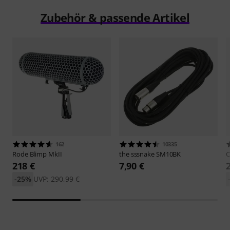
Zubehör & passende Artikel
162
10335
Rode
Blimp MkII
the sssnake
SM10BK
C
218 €
7,90 €
-25%
UVP: 290,99 €