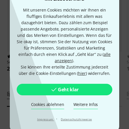
Mit unseren Cookies möchten wir Ihnen ein
fluffiges Einkaufserlebnis mit allem was
dazugehört bieten. Dazu zählen zum Beispiel
passende Angebote, personalisierte Anzeigen
und das Merken von Einstellungen. Wenn das für
Sie okay ist, stimmen Sie der Nutzung von Cookies
für Präferenzen, Statistiken und Marketing
einfach durch einen Klick auf „Geht klar“ zu (
alle
6
1
anzeigen
).
Sennheiser
MZH60-1
Sennheiser
MZW60-1
S
Sie können Ihre erteilte Zustimmung jederzeit
222 €
299 €
über die Cookie-Einstellungen (
hier
) widerrufen.
-14%
UVP: 349 €
Geht klar
Vergleichen
Vergleichen
Cookies ablehnen
Weitere Infos
·
Impressum
Datenschutzhinweise