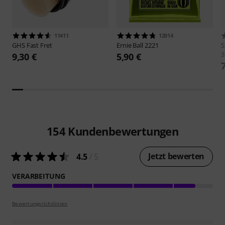
11411
12014
GHS
Fast Fret
Ernie Ball
2221
S
3
9,30 €
5,90 €
154
Kundenbewertungen
Jetzt bewerten
4.5
/ 5
VERARBEITUNG
Bewertungsrichtlinien