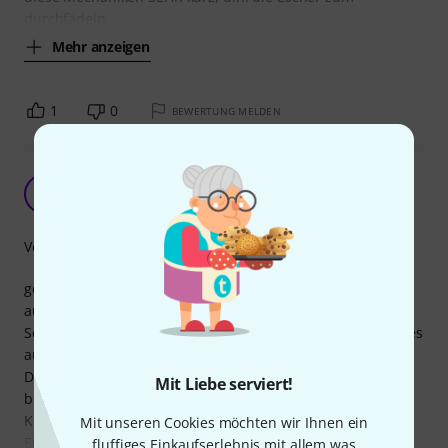
durchfädeln
Mehr anzeigen
1
0
BEWERTUNG MELDEN
Für eine Gibson SG Tribute 2019
HV
Hugo van M. 10.09.2020
Verarbeitung
gekauft. Habe so langsam alle meine Gitarren umgerüstet
auf Locking Tuner. Sind stimmstabil und erleichtert den
Seitenwechsel. Sind etwas grüner, aber nachdem na ja alles
austauscht ist's egal.
Der Austausch war sehr einfach. Man muss nichts nach
Mit Liebe serviert!
bohren oder sonst was machen. Kleiner
Kreuzschlitzschraubenzieher und 10er Schlüssel reichen.
Mit unseren Cookies möchten wir Ihnen ein
Einfach beim
fluffiges Einkaufserlebnis mit allem was