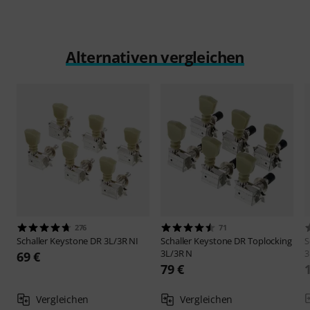
Alternativen vergleichen
276
71
Schaller
Keystone DR 3L/3R NI
Schaller
Keystone DR Toplocking
S
3L/3R N
3
69 €
79 €
Vergleichen
Vergleichen