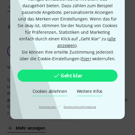
dazugehört bieten. Dazu zählen zum Beispiel
Mehr anzeigen
passende Angebote, personalisierte Anzeigen
und das Merken von Einstellungen. Wenn das für
Sie okay ist, stimmen Sie der Nutzung von Cookies
0
0
BEWERTUNG MELDEN
für Präferenzen, Statistiken und Marketing
einfach durch einen Klick auf „Geht klar“ zu (
alle
anzeigen
).
Fast gut
KA
Sie können Ihre erteilte Zustimmung jederzeit
Kurt aus B. 31.07.2020
über die Cookie-Einstellungen (
hier
) widerrufen.
Verarbeitung
Geht klar
Ich habe damit die Tuner meiner Amerikanischen Gibson
Les Paul Studio ersetzt um das aufwickeln zu sparen. Hatte
Cookies ablehnen
Weitere Infos
ein wenig Bedenken, da einige Rezessionen nicht ganz so
gut waren in Bezug auf reissen der Saiten. Das hat sich zum
Glück nicht bestätigt. Der Umbau war vollkommen
·
Impressum
Datenschutzhinweise
problemlos da sämtliche Bohrungen perfekt passen. Auch
die Farbe der Tuner passt zu 99,9
Mehr anzeigen