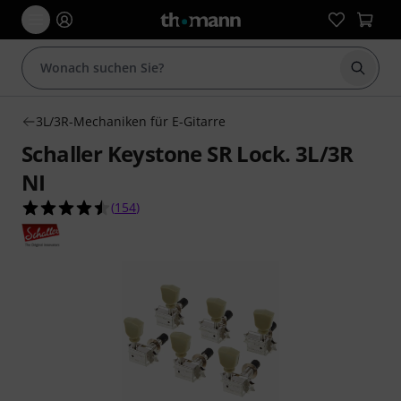
Suche 
3L/3R-Mechaniken für E-Gitarre
Schaller Keystone SR Lock. 3L/3R
NI
4.5 von 5 Sternen aus 154 Kundenbewertungen
(
154
)