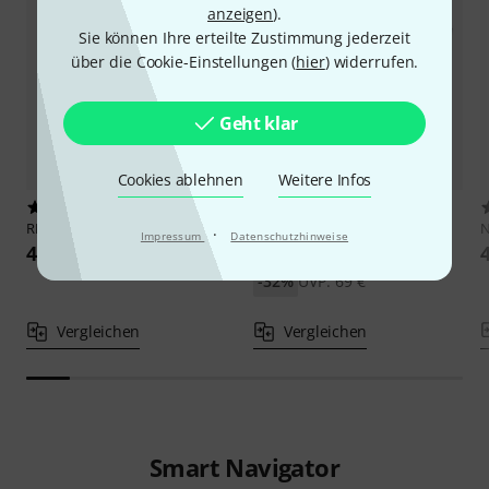
anzeigen
).
Sie können Ihre erteilte Zustimmung jederzeit
über die Cookie-Einstellungen (
hier
) widerrufen.
Geht klar
Cookies ablehnen
Weitere Infos
66
28
RME
RM19-II Rackmount Kit
Presonus
SL 1602 Rackears
·
Impressum
Datenschutzhinweise
45 €
47 €
-32%
UVP: 69 €
Vergleichen
Vergleichen
Smart Navigator