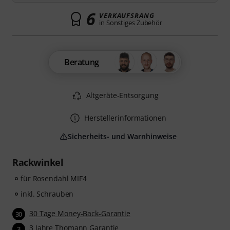
6
VERKAUFSRANG
in Sonstiges Zubehör
Beratung
Altgeräte-Entsorgung
Herstellerinformationen
Sicherheits- und Warnhinweise
Rackwinkel
für Rosendahl MIF4
inkl. Schrauben
30 Tage Money-Back-Garantie
30
3 Jahre Thomann Garantie
3