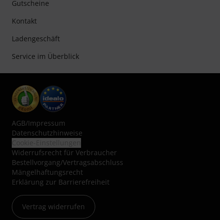
Gutscheine
Kontakt
Ladengeschäft
Service im Überblick
AGB
/
Impressum
Datenschutzhinweise
Cookie-Einstellungen
Widerrufsrecht für Verbraucher
Bestellvorgang/Vertragsabschluss
Mängelhaftungsrecht
Erklärung zur Barrierefreiheit
Vertrag widerrufen