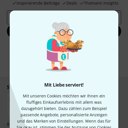
Inspirierende Beiträge
Deals
Thomann Insights
E-Mail-Adresse
*
Jetzt anmelden
Mit Klick auf „Jetzt anmelden“ stimmen Sie dem Erhalt von E-Mail-
Werbung und einer Messung des E-Mail-Nutzungsverhaltens zu. Die
Abmeldung ist jederzeit möglich. Weitere Informationen finden Sie in
unseren
Datenschutzhinweisen
.
* Pflichtfeld
Mit Liebe serviert!
Sicher einkaufen & bezahlen
Mit unseren Cookies möchten wir Ihnen ein
fluffiges Einkaufserlebnis mit allem was
dazugehört bieten. Dazu zählen zum Beispiel
passende Angebote, personalisierte Anzeigen
und das Merken von Einstellungen. Wenn das für
Bezahlen Sie vertraulich und sicher per Nachnahme,
Sie okay ist, stimmen Sie der Nutzung von Cookies