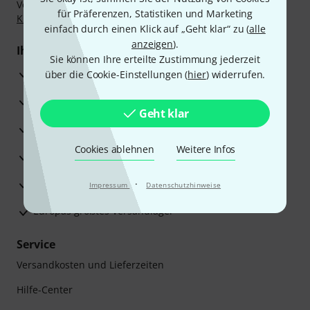
Vorkasse, PayPal, Amazon Pay,
Klarna Sofort bezahlen
,
für Präferenzen, Statistiken und Marketing
Klarna Ratenzahlung
oder Kreditkarte.
einfach durch einen Klick auf „Geht klar“ zu (
alle
anzeigen
).
Ihre Vorteile
Sie können Ihre erteilte Zustimmung jederzeit
3 Jahre Thomann Garantie
über die Cookie-Einstellungen (
hier
) widerrufen.
30 Tage Money-Back-Garantie
Geht klar
Reparaturservice
Cookies ablehnen
Weitere Infos
Beratung durch Fachexperten
Zufriedenheitsgarantie
·
Impressum
Datenschutzhinweise
Europas größtes Versandlager
Service
Versandkosten und Lieferzeiten
Hilfe-Center