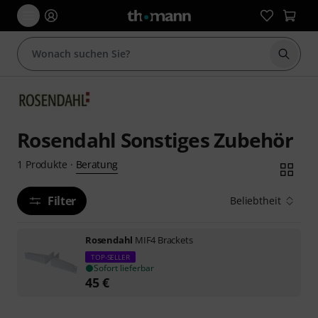
Suche 
Rosendahl Sonstiges Zubehör
Beratung
1
Produkte
·
Filter
Beliebtheit
Rosendahl
MIF4 Brackets
TOP-SELLER
Sofort lieferbar
45
€