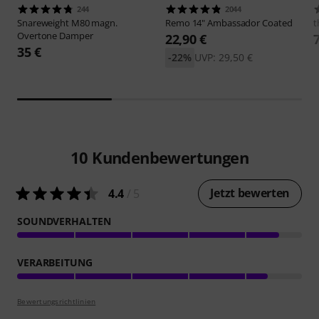
244
2044
Snareweight
M80 magn.
Remo
14" Ambassador Coated
t
Overtone Damper
22,90 €
35 €
-22%
UVP: 29,50 €
10
Kundenbewertungen
Jetzt bewerten
4.4
/ 5
SOUNDVERHALTEN
VERARBEITUNG
Bewertungsrichtlinien