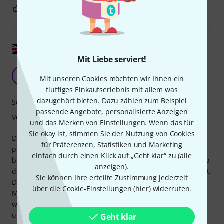
0
0
BEWERTUNG MELDEN
Original zeigen
Mit Liebe serviert!
ausgezeichnetes Produkt
M
Mit unseren Cookies möchten wir Ihnen ein
Michael8655 16.02.2021
fluffiges Einkaufserlebnis mit allem was
dazugehört bieten. Dazu zählen zum Beispiel
Soundverhalten
passende Angebote, personalisierte Anzeigen
Verarbeitung
und das Merken von Einstellungen. Wenn das für
Sie okay ist, stimmen Sie der Nutzung von Cookies
Dies ist der beste Dämpfer, den ich je benutzt habe. Er ist
für Präferenzen, Statistiken und Marketing
perfekt konstruiert und gefertigt. Obwohl keine Anleitung
einfach durch einen Klick auf „Geht klar“ zu (
alle
beiliegt, habe ich um Hilfe gebeten und umgehend ein Foto
anzeigen
).
der montierten Version erhalten, was mir sehr geholfen hat.
Sie können Ihre erteilte Zustimmung jederzeit
Der einzige Nachteil ist, dass er nicht an einer 5,5-Zoll-
über die Cookie-Einstellungen (
hier
) widerrufen.
Metall-Snare mit mittiger Verstärkungsleiste montiert
werden kann, da außen eine flache Platte angebracht ist
und der Dämpfer genau dort in der Mitte der Trommel, wo
Geht klar