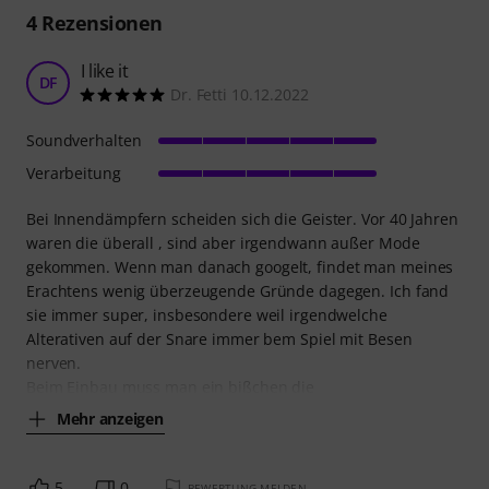
4
Rezensionen
I like it
DF
Dr. Fetti 10.12.2022
Soundverhalten
Verarbeitung
Bei Innendämpfern scheiden sich die Geister. Vor 40 Jahren
waren die überall , sind aber irgendwann außer Mode
gekommen. Wenn man danach googelt, findet man meines
Erachtens wenig überzeugende Gründe dagegen. Ich fand
sie immer super, insbesondere weil irgendwelche
Alterativen auf der Snare immer bem Spiel mit Besen
nerven.
Beim Einbau muss man ein bißchen die
Mehr anzeigen
5
0
BEWERTUNG MELDEN