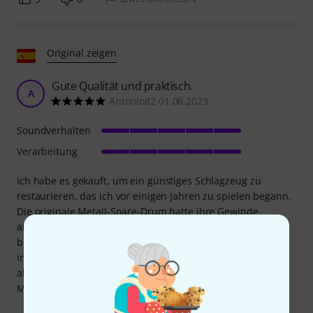
Original zeigen
Gute Qualität und praktisch.
A
Antonio82 01.06.2023
Soundverhalten
Verarbeitung
Ich habe es gekauft, um ein günstiges Schlagzeug zu
restaurieren, das ich vor einigen Jahren zu spielen begann.
Die originale Metall-Snare-Drum hatte ihre Gewinde
abgerissen und ließ sich nicht mehr am Trommelfell
befestigen. Ich konnte es ohne viel Aufwand oder Bastelei
installieren, und die Qualität ist natürlich deutlich besser
als beim Original. Die Verarbeitung ist sehr gut, und die
Montage an der Snare-Drum war einfach.