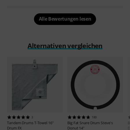
Alle Bewertungen lesen
Alternativen vergleichen
3
180
Tandem Drums
T-Towel 16"
Big Fat Snare Drum
Steve's
B
Drum FX
Donut 14"
D