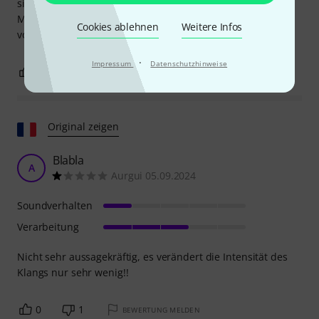
sich die Leiste befindet, montiert werden muss.
Möglicherweise ist er aber auch nur für Holztrommeln
Cookies ablehnen
Weitere Infos
vorgesehen.
·
Impressum
Datenschutzhinweise
1
1
BEWERTUNG MELDEN
Original zeigen
Blabla
A
Aurgui 05.09.2024
Soundverhalten
Verarbeitung
Nicht sehr aussagekräftig, es verändert die Intensität des
Klangs nur sehr wenig!!
0
1
BEWERTUNG MELDEN