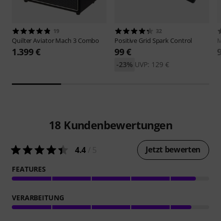
19
32
Quilter
Aviator Mach 3 Combo
Positive Grid
Spark Control
M
1.399 €
99 €
-23%
UVP: 129 €
18
Kundenbewertungen
Jetzt bewerten
4.4
/ 5
FEATURES
VERARBEITUNG