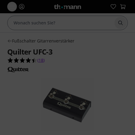
Suche 
Fußschalter Gitarrenverstärker
Quilter UFC-3
4.4 von 5 Sternen aus 18 Kundenbewertungen
(
18
)