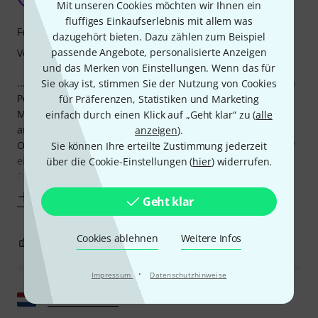
59unburst 19.11.2025
Mit unseren Cookies möchten wir Ihnen ein
fluffiges Einkaufserlebnis mit allem was
Features
dazugehört bieten. Dazu zählen zum Beispiel
passende Angebote, personalisierte Anzeigen
Verarbeitung
und das Merken von Einstellungen. Wenn das für
....für den m.M.n. schon deutlich zu hohen Preis, an diesen
Sie okay ist, stimmen Sie der Nutzung von Cookies
Pedalen verdienen die Hersteller prozentual richtig "fette
für Präferenzen, Statistiken und Marketing
Marie". Aber da steht Quilter auch in einer Reihe mit allen
einfach durch einen Klick auf „Geht klar“ zu (
alle
anderen Vertreibern solcher Geräte:
anzeigen
).
Ohne diese Schalterchen taugen diese "Alleskönner-Amps"
Sie können Ihre erteilte Zustimmung jederzeit
einfach nix (vgl z.B. Boss Katana, der ist ohne die GA-FC-
über die Cookie-Einstellungen (
hier
) widerrufen.
Fußleiste quasi ohne Funktion), also
Mehr anzeigen
Geht klar
Cookies ablehnen
Weitere Infos
2
0
BEWERTUNG MELDEN
·
Impressum
Datenschutzhinweise
Original zeigen