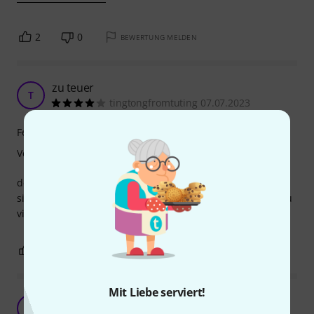
2
0
BEWERTUNG MELDEN
zu teuer
T
tingtongfromtuting 07.07.2023
Features
Verarbeitung
der fussschalter ist sehr gut verarbeitet.. die funktionen
sind sehr praktisch.. aber 100 euro.. das find ich einfach zu
viel..
0
0
BEWERTUNG MELDEN
Mit Liebe serviert!
Ein Stern Abzug.....
5