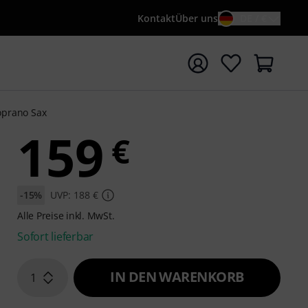
Kontakt
Über uns
DE / €
e mit Suchwort {searchTerm} starten
oprano Sax
159
€
-15%
UVP: 188 €
Alle Preise inkl. MwSt.
Sofort lieferbar
IN DEN WARENKORB
1