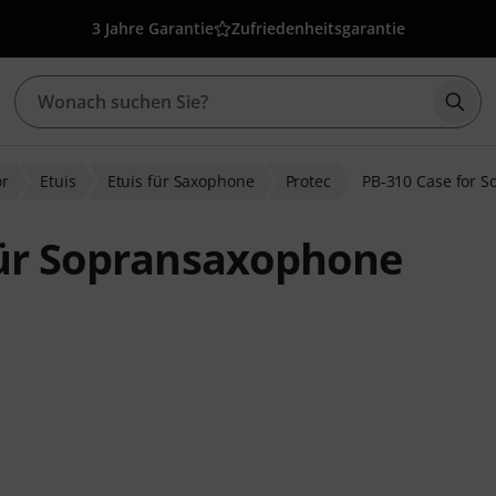
3 Jahre Garantie
Zufriedenheitsgarantie
Such
ör
Etuis
Etuis für Saxophone
Protec
PB-310 Case for S
für Sopransaxophone
ewertungen