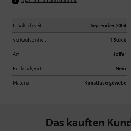
3 Jahre Thomann Garantie
3
Erhältlich seit
September 2004
Verkaufseinheit
1 Stück
Art
Koffer
Rucksackgurt
Nein
Material
Kunstfasergewebe
Das kauften Kund