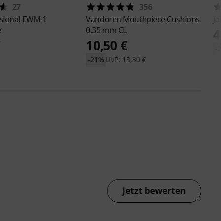
27
356
sional
EWM-1
Vandoren
Mouthpiece Cushions
Ja
e
0.35 mm CL
4
€
10,50 €
-
-21%
UVP: 13,30 €
Jetzt bewerten