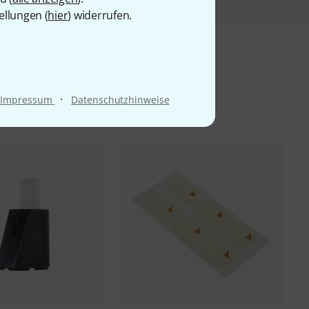
ellungen (
hier
) widerrufen.
l
·
Impressum
Datenschutzhinweise