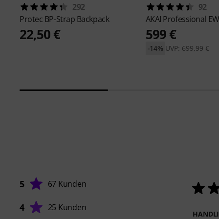
292
92
Protec
BP-Strap Backpack
AKAI Professional
EW
22,50 €
599 €
-14%
UVP: 699,99 €
5
67 Kunden
4
25 Kunden
HANDL