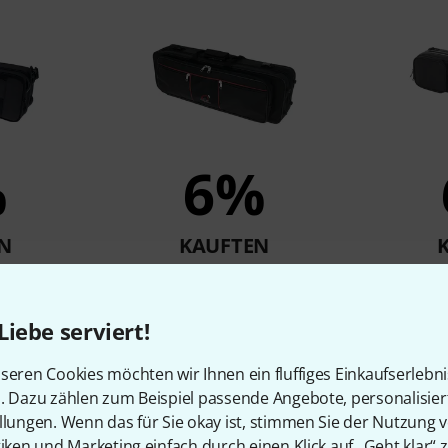
%
6%
N
KAUFTEN
 Straight
Ortola 124 Case Soprano Sax
Thoman
ax
straight
S
149 €
Liebe serviert!
seren Cookies möchten wir Ihnen ein fluffiges Einkaufserlebn
n. Dazu zählen zum Beispiel passende Angebote, personalisie
Vergleichen
llungen. Wenn das für Sie okay ist, stimmen Sie der Nutzung 
tiken und Marketing einfach durch einen Klick auf „Geht klar“ z