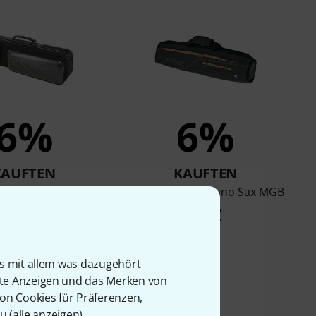
6%
6%
KAUFTEN
KAUFTEN
n DeLight Case
Ritter RBS7 Soprano Sax MGB
oprano Sax
79 €
129 €
is mit allem was dazugehört
rte Anzeigen und das Merken von
von Cookies für Präferenzen,
u (
alle anzeigen
).