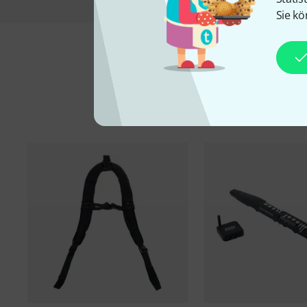
Sie kö