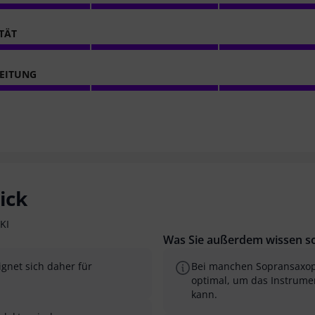
ITÄT
EITUNG
ick
KI
Was Sie außerdem wissen so
ignet sich daher für
Bei manchen Sopransaxoph
optimal, um das Instrume
kann.