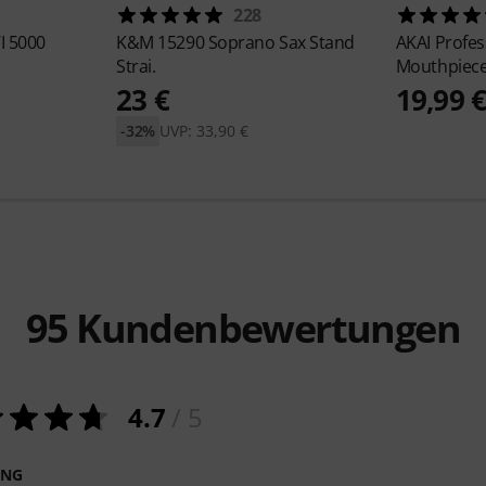
228
I 5000
K&M
15290 Soprano Sax Stand
AKAI Profes
Strai.
Mouthpiec
23 €
19,99 
-32%
UVP: 33,90 €
95
Kundenbewertungen
4.7
/ 5
ING