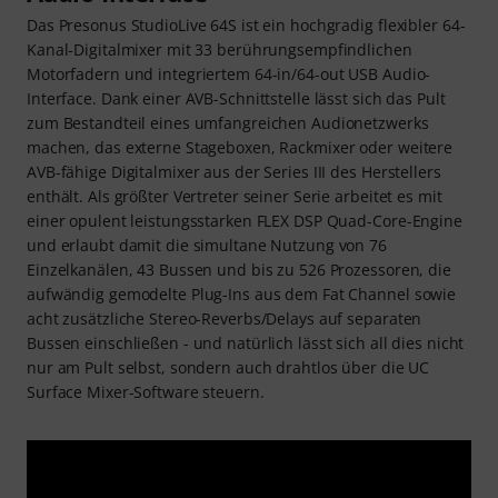
Das Presonus StudioLive 64S ist ein hochgradig flexibler 64-
Kanal-Digitalmixer mit 33 berührungsempfindlichen
Motorfadern und integriertem 64-in/64-out USB Audio-
Interface. Dank einer AVB-Schnittstelle lässt sich das Pult
zum Bestandteil eines umfangreichen Audionetzwerks
machen, das externe Stageboxen, Rackmixer oder weitere
AVB-fähige Digitalmixer aus der Series III des Herstellers
enthält. Als größter Vertreter seiner Serie arbeitet es mit
einer opulent leistungsstarken FLEX DSP Quad-Core-Engine
und erlaubt damit die simultane Nutzung von 76
Einzelkanälen, 43 Bussen und bis zu 526 Prozessoren, die
aufwändig gemodelte Plug-Ins aus dem Fat Channel sowie
acht zusätzliche Stereo-Reverbs/Delays auf separaten
Bussen einschließen - und natürlich lässt sich all dies nicht
nur am Pult selbst, sondern auch drahtlos über die UC
Surface Mixer-Software steuern.