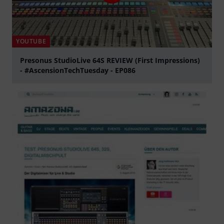
YOUTUBE
Presonus StudioLive 64S REVIEW (First Impressions)
- #AscensionTechTuesday - EP086
abspielen