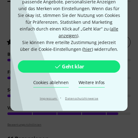
passende Angebote, personalisierte Anzeigen
und das Merken von Einstellungen. Wenn das für
Sie okay ist, stimmen Sie der Nutzung von Cookies
für Präferenzen, Statistiken und Marketing
14
Kundenbewertungen
einfach durch einen Klick auf „Geht klar“ zu (
alle
anzeigen
).
Jetzt bewerten
4.7
/ 5
Sie können Ihre erteilte Zustimmung jederzeit
über die Cookie-Einstellungen (
hier
) widerrufen.
BEDIENUNG
Geht klar
FEATURES
Cookies ablehnen
Weitere Infos
SOUND
·
Impressum
Datenschutzhinweise
VERARBEITUNG
Bewertungsrichtlinien