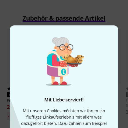
Zubehör & passende Artikel
12
25
PASST GARANTIERT
PASST GARANTIERT
Mit Liebe serviert!
Presonus
EarMix 16M
Littlite
18 G BNC LED
3
299 €
75 €
Mit unseren Cookies möchten wir Ihnen ein
30-Tage-Bestpreis:
-21%
UVP: 95 €
-7%
fluffiges Einkaufserlebnis mit allem was
322,05 €
dazugehört bieten. Dazu zählen zum Beispiel