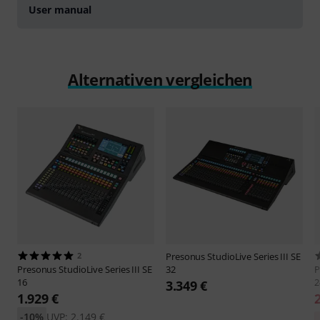
User manual
Alternativen vergleichen
2
Presonus
StudioLive Series III SE
Presonus
StudioLive Series III SE
32
P
16
2
3.349 €
1.929 €
-10%
UVP: 2.149 €