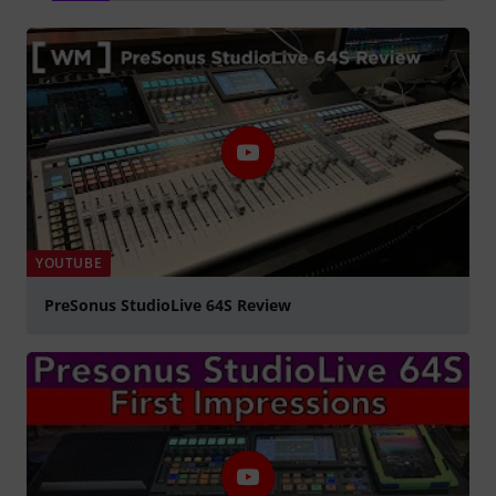
YOUTUBE
PreSonus StudioLive 64S Review
abspielen