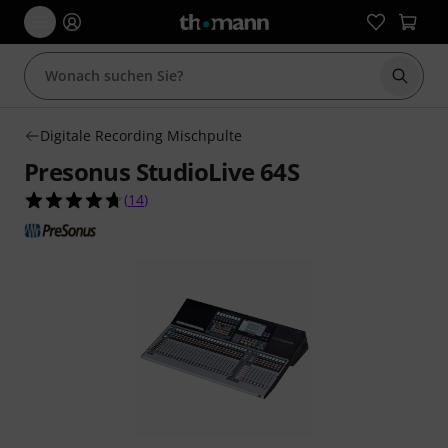
Suche 
Digitale Recording Mischpulte
Presonus StudioLive 64S
4.7 von 5 Sternen aus 14 Kundenbewertungen
(
14
)