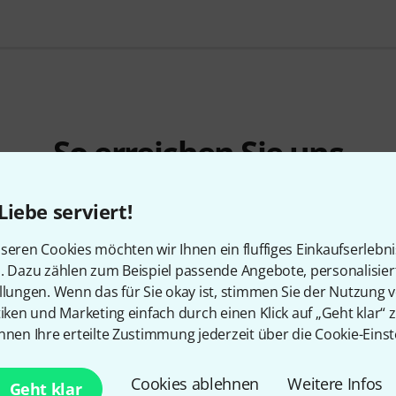
So erreichen Sie uns
Liebe serviert!
Unser Thomann Team Kundenservice steht
seren Cookies möchten wir Ihnen ein fluffiges Einkaufserlebn
Kauf zur Seite.
n. Dazu zählen zum Beispiel passende Angebote, personalisie
llungen. Wenn das für Sie okay ist, stimmen Sie der Nutzung 
Kundennummer bereithalten
tiken und Marketing einfach durch einen Klick auf „Geht klar“ z
nnen Ihre erteilte Zustimmung jederzeit über die Cookie-Einst
Öffnungszeiten
Cookies ablehnen
Weitere Infos
Geht klar