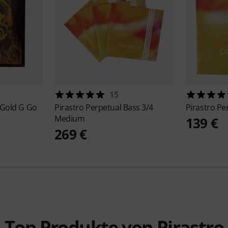
15
 Gold G Go
Pirastro
Perpetual Bass 3/4
Pirastro
Pe
Medium
139 €
269 €
Top Produkte von Pirastro