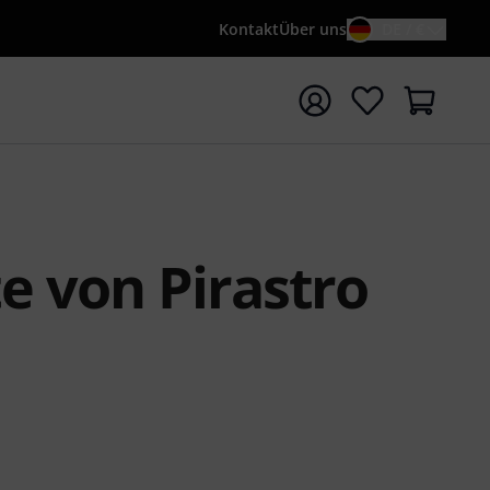
Kontakt
Über uns
DE / €
e mit Suchwort {searchTerm} starten
e von Pirastro