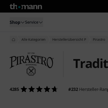
Shop
Service
Alle Kategorien
Herstellerübersicht P
Pirastro
Tradi
4285
#232
Hersteller-Ran