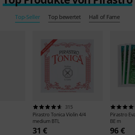
Top-Seller
Top bewertet
Hall of Fame
315
Pirastro
Tonica Violin 4/4
Pirastro
Eva
medium BTL
BE m
31 €
96 €