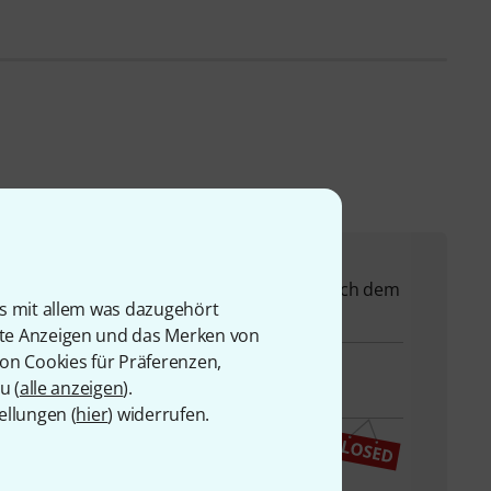
 Ihnen bei allen Fragen und Problemen nach dem
is mit allem was dazugehört
rte Anzeigen und das Merken von
von Cookies für Präferenzen,
u (
alle anzeigen
).
ellungen (
hier
) widerrufen.