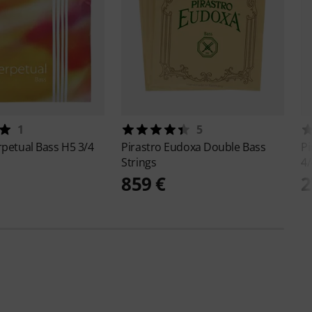
1
5
rpetual Bass H5 3/4
Pirastro
Eudoxa Double Bass
Pi
Strings
4/
859 €
2