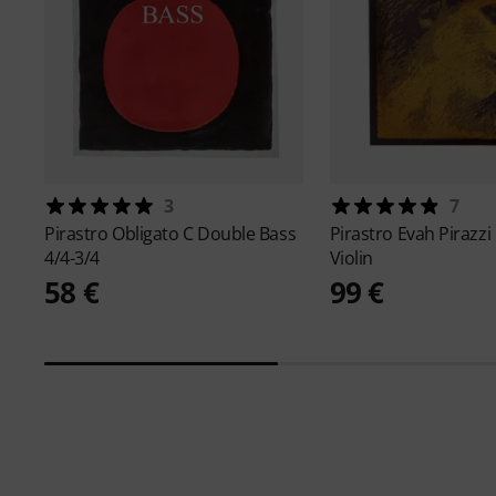
3
7
Pirastro
Obligato C Double Bass
Pirastro
Evah Pirazzi
4/4-3/4
Violin
58 €
99 €