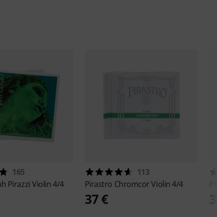
165
113
h Pirazzi Violin 4/4
Pirastro
Chromcor Violin 4/4
Pi
37 €
3