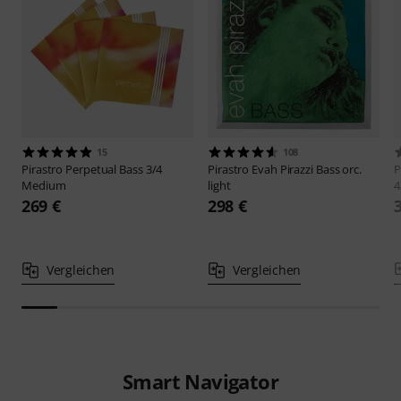
15
108
Pirastro
Perpetual Bass 3/4
Pirastro
Evah Pirazzi Bass orc.
P
Medium
light
4
269 €
298 €
Vergleichen
Vergleichen
Smart Navigator