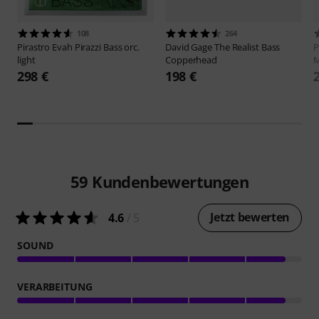
108
264
Pirastro
Evah Pirazzi Bass orc.
David Gage
The Realist Bass
P
light
Copperhead
298 €
198 €
59
Kundenbewertungen
Jetzt bewerten
4.6
/ 5
SOUND
VERARBEITUNG