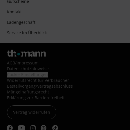
Gutscheine
Kontakt
Ladengeschäft
Service im Überblick
AGB
/
Impressum
Datenschutzhinweise
Cookie-Einstellungen
Widerrufsrecht für Verbraucher
Bestellvorgang/Vertragsabschluss
Mängelhaftungsrecht
Erklärung zur Barrierefreiheit
Vertrag widerrufen