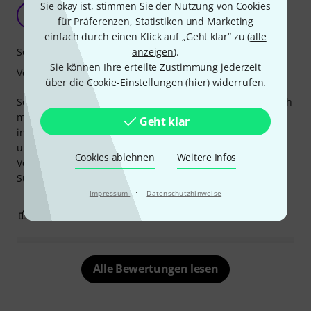
Sie okay ist, stimmen Sie der Nutzung von Cookies
Hohe Qualität und Langlebigkeit
A
für Präferenzen, Statistiken und Marketing
Anonym 30.12.2016
einfach durch einen Klick auf „Geht klar“ zu (
alle
anzeigen
).
Sound
Sie können Ihre erteilte Zustimmung jederzeit
Verarbeitung
über die Cookie-Einstellungen (
hier
) widerrufen.
Schreibe diese Bewertung acht Jahre nach dem Kauf, da ich
mich lange nicht in diesem Konte eingeloggt habe. Spiele
Geht klar
inzwischen diesen Satz auf meinen beiden Kontrabässen
und die Saiten halten ihre Qualität ohne wesentlichen
Cookies ablehnen
Weitere Infos
Verlust. Leichte Bogenansprache und gleichzeitig langer
Sustain.
·
Impressum
Datenschutzhinweise
1
0
BEWERTUNG MELDEN
Alle Bewertungen lesen