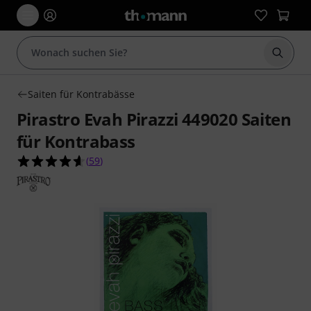
Suche 
Saiten für Kontrabässe
Pirastro Evah Pirazzi 449020 Saiten
für Kontrabass
4.6 von 5 Sternen aus 59 Kundenbewertungen
(
59
)