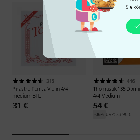
Sie kö
315
446
Pirastro
Tonica Violin 4/4
Thomastik
135 Domin
medium BTL
4/4 Medium
31 €
54 €
-36%
UVP: 83,90 €