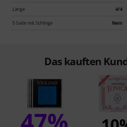
Länge
4/4
E-Saite mit Schlinge
Nein
Das kauften Kund
47%
10