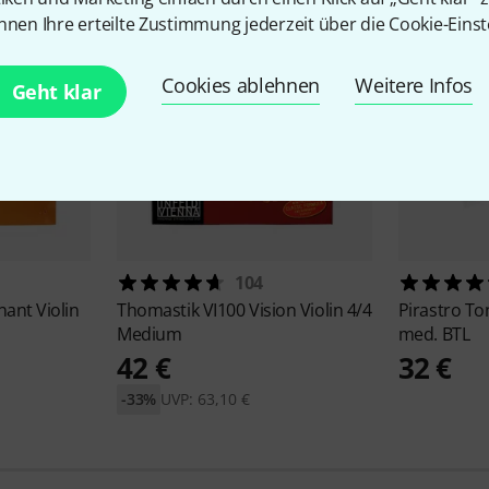
nnen Ihre erteilte Zustimmung jederzeit über die Cookie-Einst
Cookies ablehnen
Weitere Infos
Geht klar
104
ant Violin
Thomastik
VI100 Vision Violin 4/4
Pirastro
Ton
Medium
med. BTL
42 €
32 €
-33%
UVP: 63,10 €