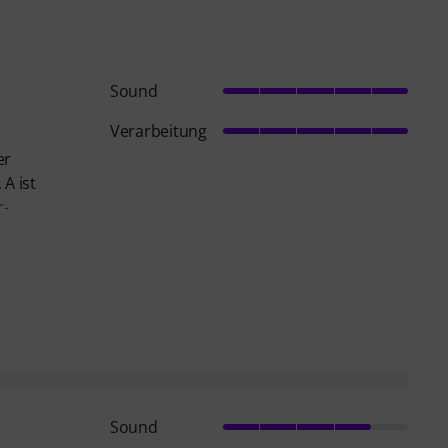
Sound
Verarbeitung
er
 A ist
r-
Sound