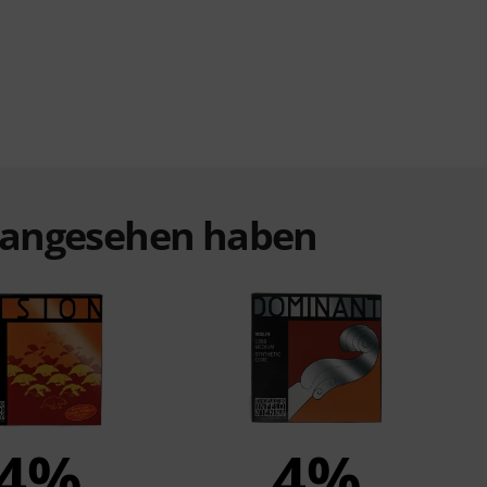
t angesehen haben
4%
4%