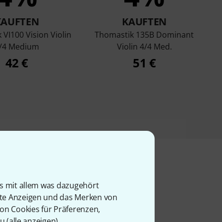
KAUFTEN
KAUFTEN
VI100 Vision Violin
Thomastik 135B Dominant
/4 Medium
Violin 4/4 Med.
42 €
51 €
is mit allem was dazugehört
l
rte Anzeigen und das Merken von
von Cookies für Präferenzen,
u (
alle anzeigen
).