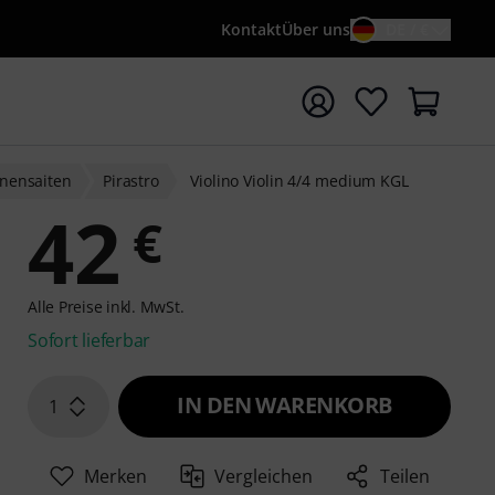
Kontakt
Über uns
DE / €
e mit Suchwort {searchTerm} starten
inensaiten
Pirastro
Violino Violin 4/4 medium KGL
42
€
Alle Preise inkl. MwSt.
Sofort lieferbar
IN DEN WARENKORB
1
Merken
Vergleichen
Teilen