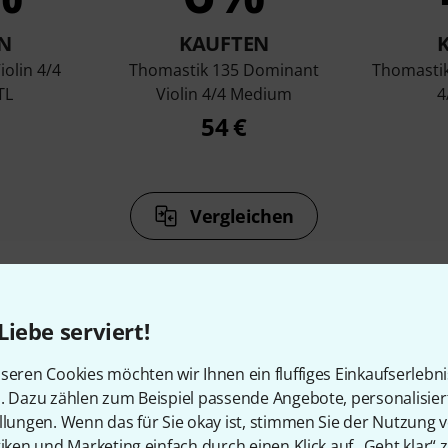
N
KAUFTEN
iolin 4/4
Thomastik 135 Dominant
Thomastik 
TL
Violin 4/4 Medium
4
54 €
Vergleichen
Liebe serviert!
seren Cookies möchten wir Ihnen ein fluffiges Einkaufserlebn
Zubehör & passende Artike
n. Dazu zählen zum Beispiel passende Angebote, personalisie
llungen. Wenn das für Sie okay ist, stimmen Sie der Nutzung 
tiken und Marketing einfach durch einen Klick auf „Geht klar“ z