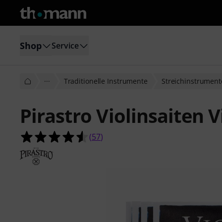
Shop
Service
···
Traditionelle Instrumente
Streichinstrument
Pirastro Violinsaiten V
4.5 von 5 Sternen aus 57 Kundenb
(
57
)