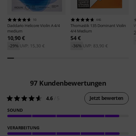
10
446
Daddario
Helicore Violin A 4/4
Thomastik
135 Dominant Violin
W
medium
4/4 Medium
10,90 €
54 €
-29%
UVP: 15,30 €
-36%
UVP: 83,90 €
97
Kundenbewertungen
Jetzt bewerten
4.6
/ 5
SOUND
VERARBEITUNG