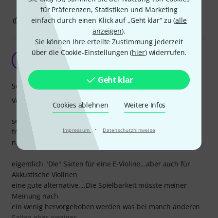
für Präferenzen, Statistiken und Marketing
5
0
einfach durch einen Klick auf „Geht klar“ zu (
alle
BEWERTUNG MELDEN
anzeigen
).
Sie können Ihre erteilte Zustimmung jederzeit
über die Cookie-Einstellungen (
hier
) widerrufen.
Top oder Topper...
A
Anonym 19.03.2014
Geht klar
Sound
Verarbeitung
Cookies ablehnen
Weitere Infos
sehr schöne Saiten...Der Klang ist sehr warm und
·
Impressum
Datenschutzhinweise
freundlich...
nicht zu aufdringlich und nicht so kratzend...
eigentlich "Die" Saiten für eine E-Violine...aber auch für
Akkustische Violinen
eine gute alternative....Die Spielbarkeit müsste meiner
Meinung nach
ein wenig hervorgehoben werden was bei manch anderen
Saiten eher weniger