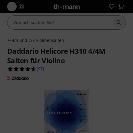
Suche 
4/4 und 7/8 Violinensaiten
Daddario Helicore H310 4/4M
Saiten für Violine
4.6 von 5 Sternen aus 97 Kundenbewertungen
(
97
)