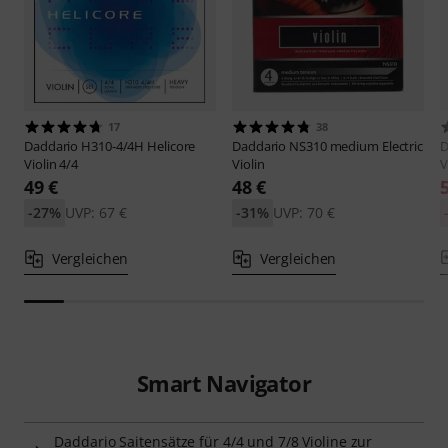
17
38
Daddario
H310-4/4H Helicore
Daddario
NS310 medium Electric
D
Violin 4/4
Violin
V
49 €
48 €
-27%
UVP: 67 €
-31%
UVP: 70 €
Vergleichen
Vergleichen
Smart Navigator
Daddario Saitensätze für 4/4 und 7/8 Violine zur