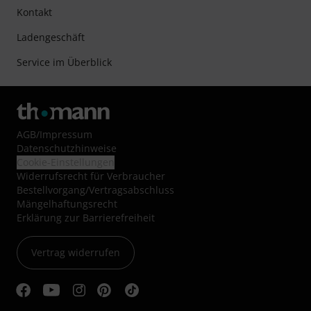
Kontakt
Ladengeschäft
Service im Überblick
AGB
/
Impressum
Datenschutzhinweise
Cookie-Einstellungen
Widerrufsrecht für Verbraucher
Bestellvorgang/Vertragsabschluss
Mängelhaftungsrecht
Erklärung zur Barrierefreiheit
Vertrag widerrufen