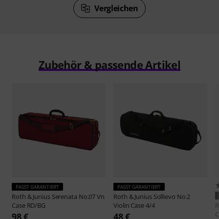
Vergleichen
Zubehör & passende Artikel
PASST GARANTIERT
PASST GARANTIERT
Roth & Junius
Serenata No.07 Vn
Roth & Junius
Sollievo No.2
Case RD/BG
Violin Case 4/4
R
C
98 €
48 €