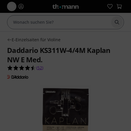
Suche 
E-Einzelsaiten für Violine
Daddario KS311W-4/4M Kaplan
NW E Med.
4.5 von 5 Sternen aus 52 Kundenbewertungen
(
52
)