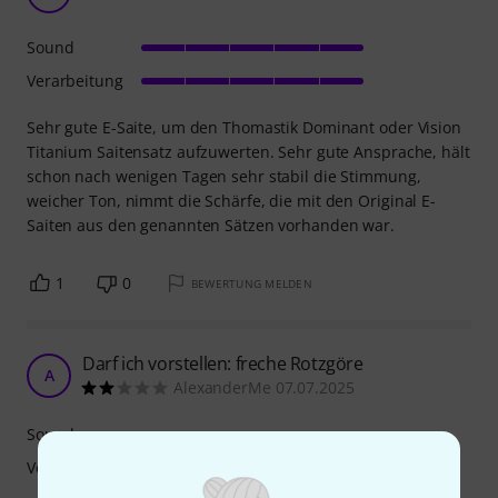
Sound
Verarbeitung
Sehr gute E-Saite, um den Thomastik Dominant oder Vision
Titanium Saitensatz aufzuwerten. Sehr gute Ansprache, hält
schon nach wenigen Tagen sehr stabil die Stimmung,
weicher Ton, nimmt die Schärfe, die mit den Original E-
Saiten aus den genannten Sätzen vorhanden war.
1
0
BEWERTUNG MELDEN
Darf ich vorstellen: freche Rotzgöre
A
AlexanderMe 07.07.2025
Sound
Verarbeitung