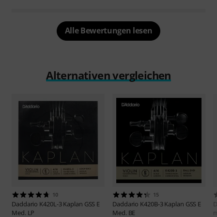
Alle Bewertungen lesen
Alternativen vergleichen
10
15
Daddario
K420L-3 Kaplan GSS E
Daddario
K420B-3 Kaplan GSS E
D
Med. LP
Med. BE
m