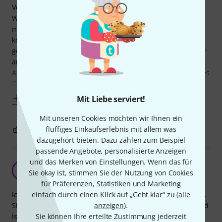
Vorweg, altes Wiener Instrument aus dem 18. Jahrhundert.
Wurde immer mit dem Standardsatz Larsen Virtuoso
mittlere Spannung gespielt. Toller warmer Klang, jedoch
könnte die E-Saite sich etwas mehr absetzen. Ging
gegenüber den anderen 3 Saiten etwas unter. Es fehlte mir
an Brillanz.
Also die Thomann Hotline angerufen und wirklich ein nettes
Gespräch gehabt. Mir
Mehr anzeigen
Mit Liebe serviert!
Mit unseren Cookies möchten wir Ihnen ein
fluffiges Einkaufserlebnis mit allem was
0
0
BEWERTUNG MELDEN
dazugehört bieten. Dazu zählen zum Beispiel
passende Angebote, personalisierte Anzeigen
und das Merken von Einstellungen. Wenn das für
Weiche Saite ohne schrille Beitöne
C
Sie okay ist, stimmen Sie der Nutzung von Cookies
cma 02.01.2014
für Präferenzen, Statistiken und Marketing
einfach durch einen Klick auf „Geht klar“ zu (
alle
Ich spiele auf der Kaplan Non Whistling ca. ein halbes Jahr.
anzeigen
).
Sie ist im Klang weich und angenehm, spricht sofort an und
Sie können Ihre erteilte Zustimmung jederzeit
ist für meine Geige, auf der ich Infeld, Kaplan Gold und