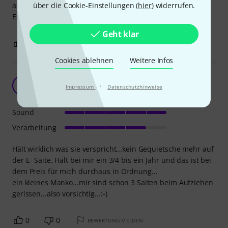
über die Cookie-Einstellungen (
hier
) widerrufen.
andere normale wie teure Saiten mit unbefriedigendem
Ergebnis ausprobiert habe, ideal.
Geht klar
3
0
BEWERTUNG MELDEN
Cookies ablehnen
Weitere Infos
Toller Klang in E
O3
·
Impressum
Datenschutzhinweise
Oliver 31121970 26.01.2017
Sound
Verarbeitung
Hält wirklich was sie verspricht...kein Gequietsche mehr auf
der E- Saite. Hält bei mir ein 3/4 bis ein Jahr und das ist bei
dem Preis für mich durchaus in Ordnung...
ein kleines Manko...mir sind schon 3 Saiten beim Aufziehen
gerissen...also vorsichtig...:-)
0
0
BEWERTUNG MELDEN