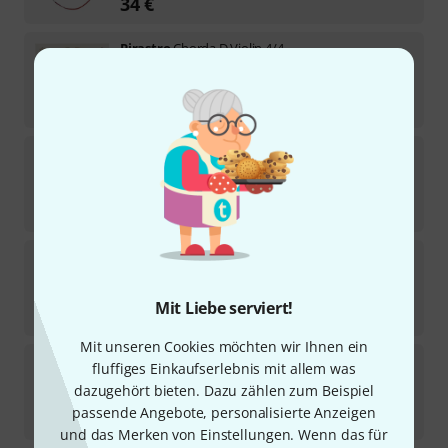
34
€
Pirastro
Chorda D Violin 4/4
3
Sofort lieferbar
20,90
€
Pirastro
Oliv D Violin 4/4 Sl 13 1/2
1
Sofort lieferbar
38
€
Pirastro
Evah Pirazzi D Violin 4/4 Str.
Sofort lieferbar
Mit Liebe serviert!
34
€
Mit unseren Cookies möchten wir Ihnen ein
Pirastro
Oliv D Violin 4/4 GO 16 1/2
fluffiges Einkaufserlebnis mit allem was
dazugehört bieten. Dazu zählen zum Beispiel
Sofort lieferbar
passende Angebote, personalisierte Anzeigen
69
€
und das Merken von Einstellungen. Wenn das für