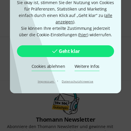
Sie okay ist, stimmen Sie der Nutzung von Cookies
für Präferenzen, Statistiken und Marketing
Kostenloser Versand ab 29 €
einfach durch einen Klick auf „Geht klar“ zu (
alle
Alle Preise inkl. MwSt.
anzeigen
).
Sie können Ihre erteilte Zustimmung jederzeit
über die Cookie-Einstellungen (
hier
) widerrufen.
Gefällt Ihnen, was Sie sehen?
Geht klar
Teilen
Hilfe & Feedback
Cookies ablehnen
Weitere Infos
·
Impressum
Datenschutzhinweise
Thomann Newsletter
Abonniere den Thomann Newsletter und gewinne mit