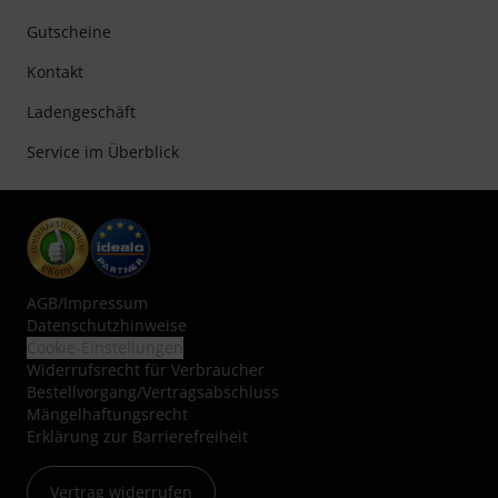
Gutscheine
Kontakt
Ladengeschäft
Service im Überblick
AGB
/
Impressum
Datenschutzhinweise
Cookie-Einstellungen
Widerrufsrecht für Verbraucher
Bestellvorgang/Vertragsabschluss
Mängelhaftungsrecht
Erklärung zur Barrierefreiheit
Vertrag widerrufen