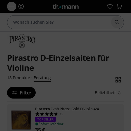
Suche 
Pirastro D-Einzelsaiten für
Violine
Beratung
18
Produkte
·
Filter
Beliebtheit
Pirastro
Evah Pirazzi Gold D Violin 4/4
15
TOP-SELLER
Sofort lieferbar
35
€