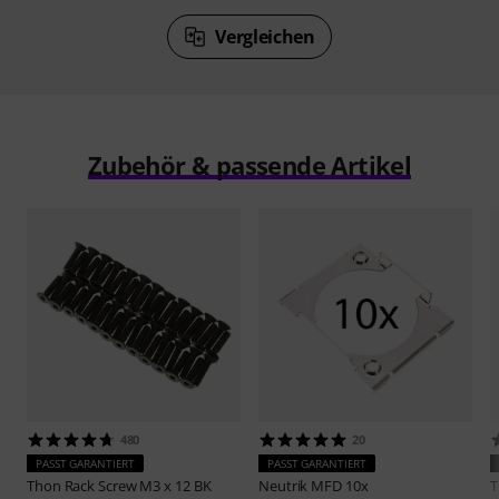
Vergleichen
Zubehör & passende Artikel
480
20
PASST GARANTIERT
PASST GARANTIERT
Thon
Rack Screw M3 x 12 BK
Neutrik
MFD 10x