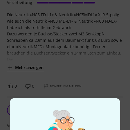
Verarbeitung
Die Neutrik »NC5 FD-L1« & Neutrik »NC5MDL1« XLR 5-polig
wie auch die Neutrik »NC3 MD-L1« & Neutrik »NC3 FD-LX«
habe ich als Löthilfe im Gebrauch.
Dazu werden je Buchse/Stecker zwei M3 Senkkopf-
Schrauben ca 20mm aus dem Baumarkt für 0,08 Euro sowie
eine »Neutrik MFD« Montageplatte benötigt. Ferner
brauchen die Buchsen/Stecker ein 24mm Loch zum Einbau.
Die
Mehr anzeigen
0
0
BEWERTUNG MELDEN
Neutrik-Qualität halt...
F
Florian493 25.10.2009
Verarbeitung