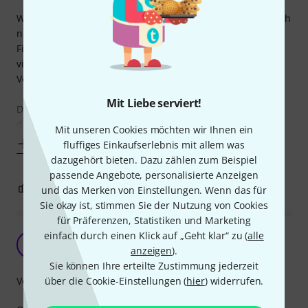
Was will man zu den Produkten der Firma Neutrik eigentlich
noch groß schreiben? Meiner Meinung nach die führende
Firma in Sachen XLR-Amaturen. Sehr langliebig, nach sehr
vielen Steckzyklen immer noch gut zu stecken, gute
Verriegelung, da wackelt nichts.
Mit Liebe serviert!
Die Buchse ist gut zu löten, die Lötfahnen (oder wie man
diese Teile nennen soll, die aussehen wie eine
Mit unseren Cookies möchten wir Ihnen ein
Mehr anzeigen
fluffiges Einkaufserlebnis mit allem was
dazugehört bieten. Dazu zählen zum Beispiel
passende Angebote, personalisierte Anzeigen
0
0
BEWERTUNG MELDEN
und das Merken von Einstellungen. Wenn das für
Sie okay ist, stimmen Sie der Nutzung von Cookies
für Präferenzen, Statistiken und Marketing
einfach durch einen Klick auf „Geht klar“ zu (
alle
Neutrik ist eben einfach besser...
R
anzeigen
).
ReinhardB 15.10.2009
Sie können Ihre erteilte Zustimmung jederzeit
Verarbeitung
über die Cookie-Einstellungen (
hier
) widerrufen.