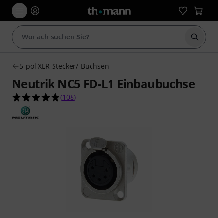
Suche 
5-pol XLR-Stecker/-Buchsen
Neutrik NC5 FD-L1 Einbaubuchse
4.9 von 5 Sternen aus 108 Kundenbewertungen
(
108
)