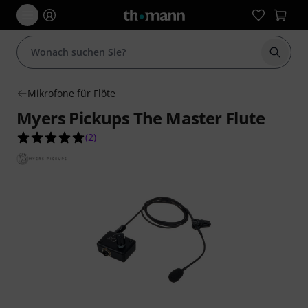
Suche 
Mikrofone für Flöte
Myers Pickups The Master Flute
5.0 von 5 Sternen aus 2 Kundenbewertungen
(
2
)