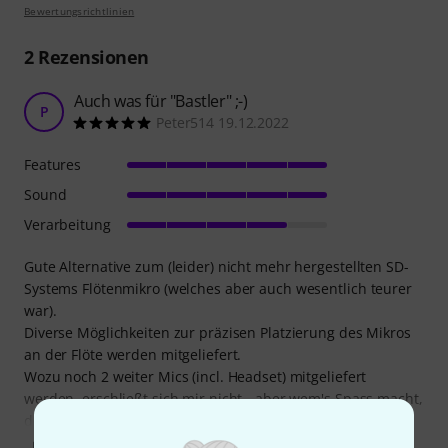
Bewertungsrichtlinien
2
Rezensionen
Auch was für "Bastler" ;-)
P
Peter514 19.12.2022
Features
Sound
Verarbeitung
Gute Alternative zum (leider) nicht mehr hergestellten SD-
Systems Flötenmikro (welches aber auch wesentlich teurer
war).
Diverse Möglichkeiten zur präzisen Platzierung des Mikros
an der Flöte werden mitgeliefert.
Wozu noch 2 weiter Mics (incl. Headset) mitgeliefert
werden, erschließt sich mir nicht - aber wem's Spass macht,
der hat versch.