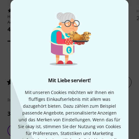
1334
1
H
Harley Benton
Parts String
Hannibal Verlag
50 Jahre AC/DC
Action Gauge
33 €
4,90 €
3
Kundenbewertungen
Mit Liebe serviert!
Jetzt bewerten
4.7
/ 5
Mit unseren Cookies möchten wir Ihnen ein
fluffiges Einkaufserlebnis mit allem was
Bewertungsrichtlinien
dazugehört bieten. Dazu zählen zum Beispiel
passende Angebote, personalisierte Anzeigen
3
Rezensionen
und das Merken von Einstellungen. Wenn das für
Sie okay ist, stimmen Sie der Nutzung von Cookies
Dieses Backbuch rockt!
B
für Präferenzen, Statistiken und Marketing
broezl 14.07.2017