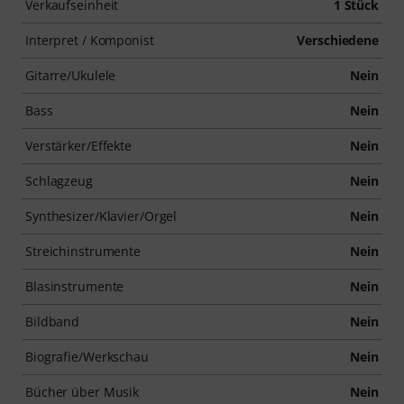
Verkaufseinheit
1 Stück
Interpret / Komponist
Verschiedene
Gitarre/Ukulele
Nein
Bass
Nein
Verstärker/Effekte
Nein
Schlagzeug
Nein
Synthesizer/Klavier/Orgel
Nein
Streichinstrumente
Nein
Blasinstrumente
Nein
Bildband
Nein
Biografie/Werkschau
Nein
Bücher über Musik
Nein