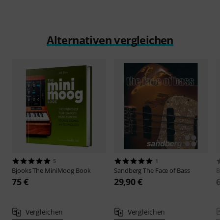
Alternativen vergleichen
5
1
Bjooks
The MiniMoog Book
Sandberg
The Face of Bass
B
75 €
29,90 €
Vergleichen
Vergleichen