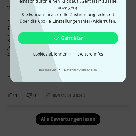
einfach durch einen Klick auf „Geht klar“ zu (
alle
anzeigen
).
Verarbeitung
Sie können Ihre erteilte Zustimmung jederzeit
Es ist einfach super! Sowohl optisch als auch inhaltlich. Es
über die Cookie-Einstellungen (
hier
) widerrufen.
gibt sehr viele leckere Rezepte, die in sechs Kategorien
eingeteilt sind (Big Cakes, Small Bakes and Brownies,
Geht klar
Biscuits and Cookies, Doughnuts, Pies, Desserts), da ist für
jeden was dabei!
Cookies ablehnen
Weitere Infos
Zu jedem Rezept gibt es auch ein cooles Bild, welches noch
mehr Lust aufs Backen macht.
Die Idee, Backrezepte
·
Impressum
Datenschutzhinweise
Mehr anzeigen
1
0
BEWERTUNG MELDEN
Alle Bewertungen lesen