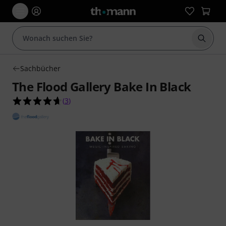
Suche 
Sachbücher
The Flood Gallery Bake In Black
4.7 von 5 Sternen aus 3 Kundenbewertungen
(
3
)