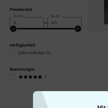
Preisbereich
Von (€)
Bis (€)
Verfügbarkeit
Sofort lieferbar
(1)
Bewertungen
1
Mit 