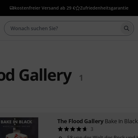
kostenfreier Versand ab 29 €
Zufriedenheitsgarantie
Such
od Gallery
1
The Flood Gallery
Bake In Black
3
58 von der Welt des Rock und 