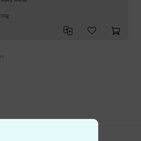
hing
9 €