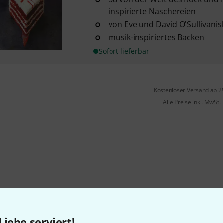
inspirierte Naschereien
von Eve und David O'Sullivanis
musik-inspiriertes Backen
Sofort lieferbar
Kostenloser Versand ab 2
Alle Preise inkl. MwSt.
Liebe serviert!