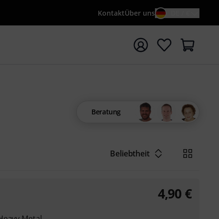
Kontakt
Über uns
DE / €
e mit Suchwort {searchTerm} starten
Beratung
Beliebtheit
4,90
€
Heavy Metal