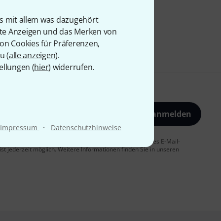
is mit allem was dazugehört
rte Anzeigen und das Merken von
von Cookies für Präferenzen,
u (
alle anzeigen
).
ellungen (
hier
) widerrufen.
Jetzt anmelden
·
Impressum
Datenschutzhinweise
 Sie dem Erhalt von E-Mail-Werbung und einer Messung des E-Mail-
t jederzeit möglich. Weitere Informationen finden Sie in unseren