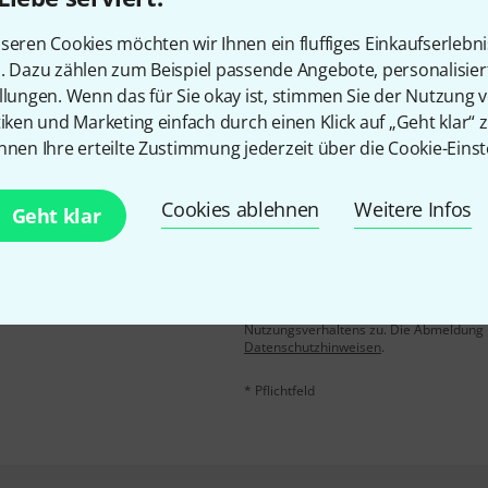
Gefällt Ihnen, was Sie sehen?
seren Cookies möchten wir Ihnen ein fluffiges Einkaufserlebn
n. Dazu zählen zum Beispiel passende Angebote, personalisie
Teilen
Hilfe & Feedback
llungen. Wenn das für Sie okay ist, stimmen Sie der Nutzung 
tiken und Marketing einfach durch einen Klick auf „Geht klar“ z
nnen Ihre erteilte Zustimmung jederzeit über die Cookie-Einst
Cookies ablehnen
Weitere Infos
Geht klar
E-Mail-Adresse
*
 gewinne mit etwas Glück
50€
!
Mit Klick auf „Jetzt anmelden“ stimmen
Nutzungsverhaltens zu. Die Abmeldung is
Datenschutzhinweisen
.
* Pflichtfeld