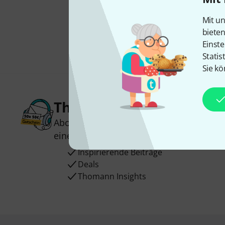
Mit un
biete
Einste
Statis
Sie kö
Thomann Newsletter
Abonniere den Thomann Newsletter und
einen von
50 Gutscheinen
über jeweils
Inspirierende Beiträge
Deals
Thomann Insights