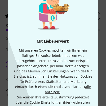
1
Kundenbewertungen
Jetzt bewerten
5
/ 5
KOMPETENZ
Bewertungsrichtlinien
Mit Liebe serviert!
1
Rezension
Mit unseren Cookies möchten wir Ihnen ein
fluffiges Einkaufserlebnis mit allem was
Gutes Buch für den Musikunterricht in der
dazugehört bieten. Dazu zählen zum Beispiel
Grundschule
H
passende Angebote, personalisierte Anzeigen
HRS1968 09.09.2025
und das Merken von Einstellungen. Wenn das für
Sie okay ist, stimmen Sie der Nutzung von Cookies
Kompetenz
für Präferenzen, Statistiken und Marketing
einfach durch einen Klick auf „Geht klar“ zu (
alle
Werde es für meinen Musikunterricht verwenden. Ist gut
anzeigen
).
und inspirierend geschrieben.
Sie können Ihre erteilte Zustimmung jederzeit
über die Cookie-Einstellungen (
hier
) widerrufen.