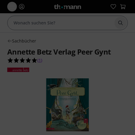
Suche 
Sachbücher
Annette Betz Verlag Peer Gynt
5.0 von 5 Sternen aus 1 Kundenbewertungen
(
1
)