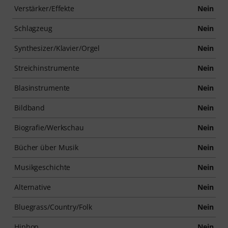
Verstärker/Effekte
Nein
Schlagzeug
Nein
Synthesizer/Klavier/Orgel
Nein
Streichinstrumente
Nein
Blasinstrumente
Nein
Bildband
Nein
Biografie/Werkschau
Nein
Bücher über Musik
Nein
Musikgeschichte
Nein
Alternative
Nein
Bluegrass/Country/Folk
Nein
Hiphop
Nein