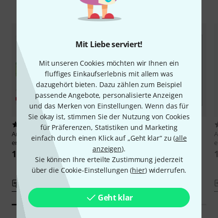
Alternativen vergleichen
Mit Liebe serviert!
Mit unseren Cookies möchten wir Ihnen ein
fluffiges Einkaufserlebnis mit allem was
dazugehört bieten. Dazu zählen zum Beispiel
passende Angebote, personalisierte Anzeigen
und das Merken von Einstellungen. Wenn das für
Sie okay ist, stimmen Sie der Nutzung von Cookies
1
2
für Präferenzen, Statistiken und Marketing
Annette Betz Verlag
Ich
Annette Betz Verlag
Ich
A
einfach durch einen Klick auf „Geht klar“ zu (
alle
entdecke Schwanensee
entdecke Mozart
e
anzeigen
).
12,95 €
12,95 €
Sie können Ihre erteilte Zustimmung jederzeit
über die Cookie-Einstellungen (
hier
) widerrufen.
Vergleichen
Vergleichen
Geht klar