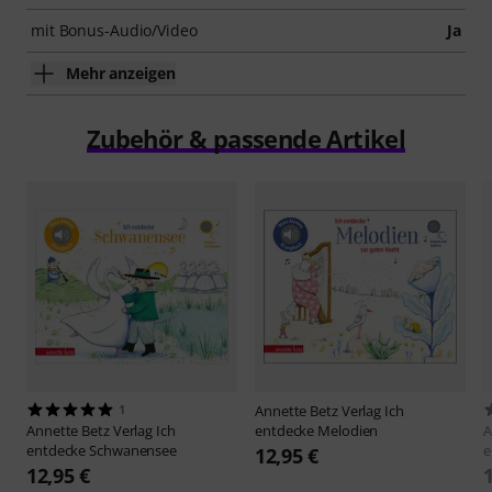
mit Bonus-Audio/Video
Ja
Mehr anzeigen
Zubehör & passende Artikel
1
Annette Betz Verlag
Ich
Annette Betz Verlag
Ich
entdecke Melodien
A
entdecke Schwanensee
e
12,95 €
12,95 €