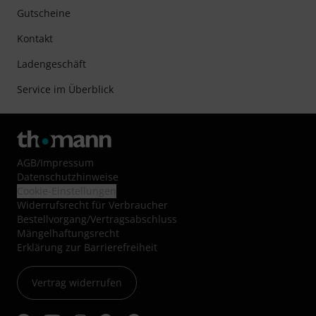
Gutscheine
Kontakt
Ladengeschäft
Service im Überblick
AGB
/
Impressum
Datenschutzhinweise
Cookie-Einstellungen
Widerrufsrecht für Verbraucher
Bestellvorgang/Vertragsabschluss
Mängelhaftungsrecht
Erklärung zur Barrierefreiheit
Vertrag widerrufen