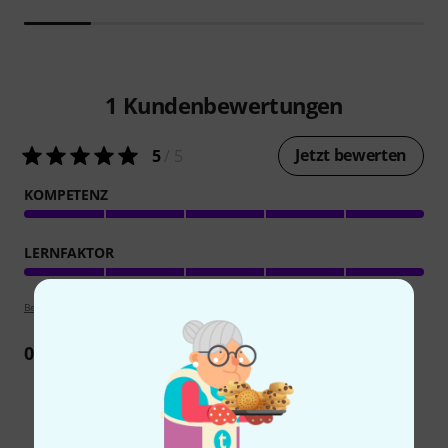
1
Kundenbewertungen
Jetzt bewerten
5
/ 5
KOMPETENZ
LERNFAKTOR
Bewertungsrichtlinien
0
Rezension