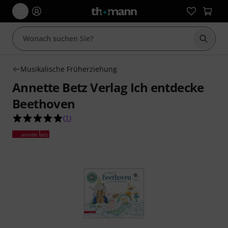
Suche 
Musikalische Früherziehung
Annette Betz Verlag Ich entdecke
Beethoven
5.0 von 5 Sternen aus 1 Kundenbewertungen
(
1
)