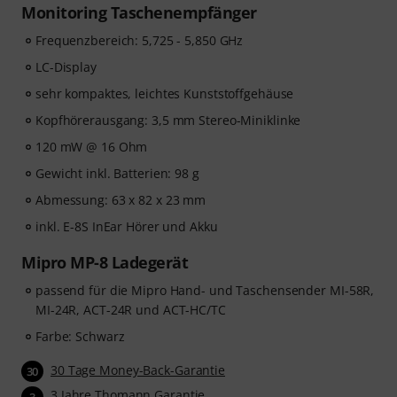
Monitoring Taschenempfänger
Frequenzbereich: 5,725 - 5,850 GHz
LC-Display
sehr kompaktes, leichtes Kunststoffgehäuse
Kopfhörerausgang: 3,5 mm Stereo-Miniklinke
120 mW @ 16 Ohm
Gewicht inkl. Batterien: 98 g
Abmessung: 63 x 82 x 23 mm
inkl. E-8S InEar Hörer und Akku
Mipro MP-8 Ladegerät
passend für die Mipro Hand- und Taschensender MI-58R,
MI-24R, ACT-24R und ACT-HC/TC
Farbe: Schwarz
30 Tage Money-Back-Garantie
30
3 Jahre Thomann Garantie
3