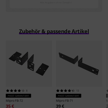
Alle Angaben ohne Gewähr!
Zubehör & passende Artikel
8
13
PASST GARANTIERT
PASST GARANTIERT
Mipro
FB-72
Mipro
FB-71
M
35 €
39 €