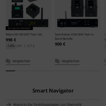
AKTUELLES PRODUKT
Mipro
MI-58-DNT Twin Set
Sennheiser
XSW IEM Twin A-
S
Band Bundle
998 €
909 €
-14%
UVP: 1.167 €
Vergleichen
Vergleichen
Smart Navigator
Mipro In-Ear Drahtlosanlagen zur Übersicht