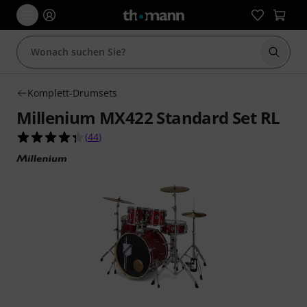
Suche 
Komplett-Drumsets
Millenium MX422 Standard Set RL
4.4 von 5 Sternen aus 44 Kundenbewertungen
(
44
)