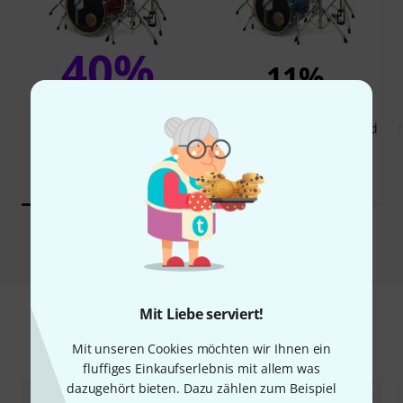
40%
11%
KAUFTEN
KAUFTEN
Millenium MX422 Standard
GENAU DIESES PRODUKT
Set BL
444 €
444 €
Vergleichen
Mit Liebe serviert!
Zubehör & passende Artikel
Mit unseren Cookies möchten wir Ihnen ein
fluffiges Einkaufserlebnis mit allem was
dazugehört bieten. Dazu zählen zum Beispiel