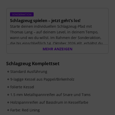
SONDERAKTION
Schlagzeug spielen – jetzt geht’s los!
Starte deinen individuellen Schlagzeug-Pfad mit
Thomas Lang – auf deinem Level, in deinem Tempo,
wann und wo du willst. Im Rahmen der Sonderaktion,
die bis einschließlich 14. Oktober 2026 gilt, erhältst du
3 Monate exklusiven Zugang zur MyGroove School of
MEHR ANZEIGEN
Drums
– völlig kostenlos! Der Freischaltcode zur App
wird Dir automatisch per E-Mail zugeschickt.
Schlagzeug Komplettset
Standard Ausführung
9-lagige Kessel aus Pappel/Birkenholz
folierte Kessel
1.5 mm Metallspannreifen auf Snare und Toms
Holzspannreifen auf Bassdrum in Kesselfarbe
Farbe: Red Lining