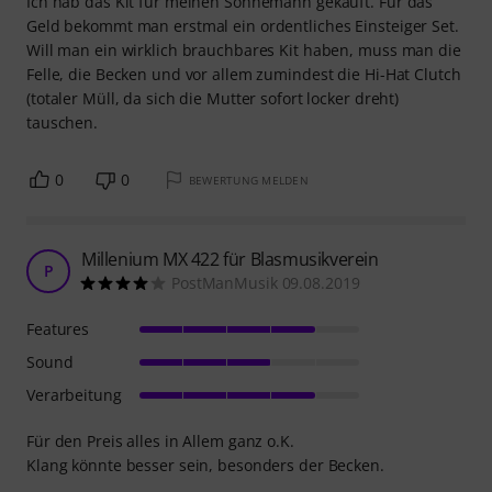
Ich hab das Kit für meinen Sohnemann gekauft. Für das
Geld bekommt man erstmal ein ordentliches Einsteiger Set.
Will man ein wirklich brauchbares Kit haben, muss man die
Felle, die Becken und vor allem zumindest die Hi-Hat Clutch
(totaler Müll, da sich die Mutter sofort locker dreht)
tauschen.
0
0
BEWERTUNG MELDEN
Millenium MX 422 für Blasmusikverein
P
PostManMusik 09.08.2019
Features
Sound
Verarbeitung
Für den Preis alles in Allem ganz o.K.
Klang könnte besser sein, besonders der Becken.