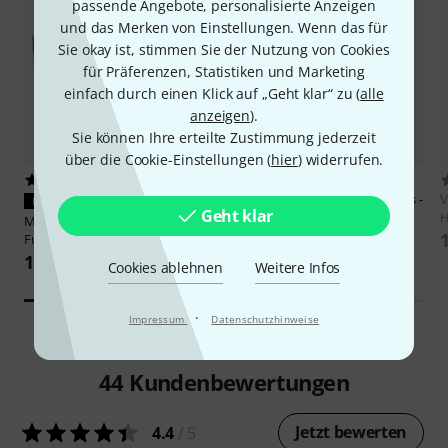
passende Angebote, personalisierte Anzeigen
und das Merken von Einstellungen. Wenn das für
Sie okay ist, stimmen Sie der Nutzung von Cookies
für Präferenzen, Statistiken und Marketing
einfach durch einen Klick auf „Geht klar“ zu (
alle
anzeigen
).
Sie können Ihre erteilte Zustimmung jederzeit
über die Cookie-Einstellungen (
hier
) widerrufen.
25
2713
Millenium
5A Maple Drumsticks -
V
PASST GARANTIERT
Geht klar
Wood-
H
Millenium
Tour Drum Bag Set
2,20 €
Fusion 1
129 €
Cookies ablehnen
Weitere Infos
·
Impressum
Datenschutzhinweise
44
Kundenbewertungen
Jetzt bewerten
4.4
/ 5