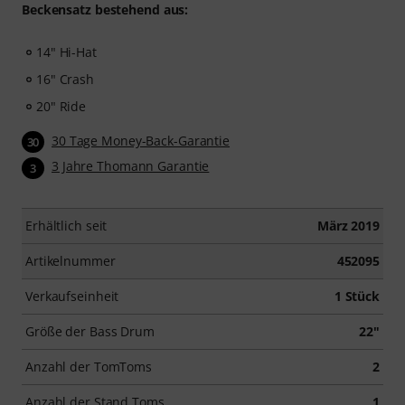
Beckensatz bestehend aus:
14" Hi-Hat
16" Crash
20" Ride
30 Tage Money-Back-Garantie
30
3 Jahre Thomann Garantie
3
Erhältlich seit
März 2019
Artikelnummer
452095
Verkaufseinheit
1 Stück
Größe der Bass Drum
22"
Anzahl der TomToms
2
Anzahl der Stand Toms
1