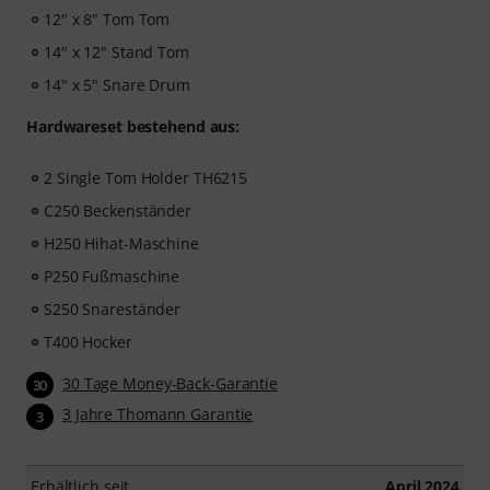
12" x 8" Tom Tom
14" x 12" Stand Tom
14" x 5" Snare Drum
Hardwareset bestehend aus:
2 Single Tom Holder TH6215
C250 Beckenständer
H250 Hihat-Maschine
P250 Fußmaschine
S250 Snareständer
T400 Hocker
30 Tage Money-Back-Garantie
30
3 Jahre Thomann Garantie
3
Erhältlich seit
April 2024