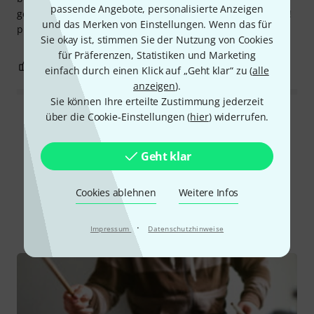
passende Angebote, personalisierte Anzeigen
gepasst! war sehr verständlich,gut erklärt und top beraten!
und das Merken von Einstellungen. Wenn das für
produkte passen und preisleistung stimmt.
Sie okay ist, stimmen Sie der Nutzung von Cookies
für Präferenzen, Statistiken und Marketing
0
0
BEWERTUNG MELDEN
einfach durch einen Klick auf „Geht klar“ zu (
alle
anzeigen
).
Sie können Ihre erteilte Zustimmung jederzeit
über die Cookie-Einstellungen (
hier
) widerrufen.
Alle Bewertungen lesen
Geht klar
Schon gewusst?
Cookies ablehnen
Weitere Infos
Alle
Ratgeber
Testberichte
·
Impressum
Datenschutzhinweise