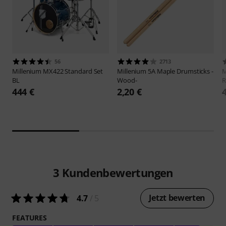
56
2713
Millenium
MX422 Standard Set
Millenium
5A Maple Drumsticks -
M
BL
Wood-
R
444 €
2,20 €
3
Kundenbewertungen
Jetzt bewerten
4.7
/ 5
FEATURES