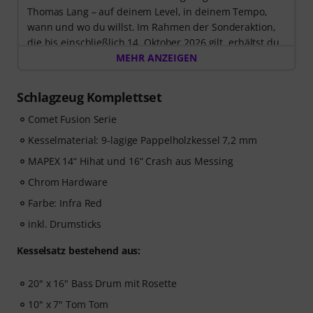
Thomas Lang – auf deinem Level, in deinem Tempo,
wann und wo du willst. Im Rahmen der Sonderaktion,
die bis einschließlich 14. Oktober 2026 gilt, erhältst du
3 Monate exklusiven Zugang zur MyGroove School of
MEHR ANZEIGEN
Drums
– völlig kostenlos! Der Freischaltcode zur App
wird Dir automatisch per E-Mail zugeschickt.
Schlagzeug Komplettset
Comet Fusion Serie
Kesselmaterial: 9-lagige Pappelholzkessel 7,2 mm
MAPEX 14“ Hihat und 16“ Crash aus Messing
Chrom Hardware
Farbe: Infra Red
inkl. Drumsticks
Kesselsatz bestehend aus:
20" x 16" Bass Drum mit Rosette
10" x 7" Tom Tom