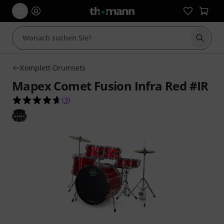
Suche 
Komplett-Drumsets
Mapex Comet Fusion Infra Red #IR
4.7 von 5 Sternen aus 3 Kundenbewertungen
(
3
)