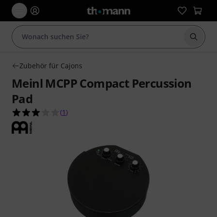
Suche 
Zubehör für Cajons
Meinl MCPP Compact Percussion
Pad
3.0 von 5 Sternen aus 1 Kundenbewertungen
(
1
)