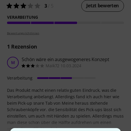
Jetzt bewerten
3
/ 5
VERARBEITUNG
Bewertungsrichtlinien
1
Rezension
Schön wäre ein ausgewogeneres Konzept
M
Maik72 10.03.2024
Verarbeitung
Das Produkt macht einen relativ guten Eindruck, was die
Verarbeitung anbelangt. Allerdings fand ich auch hier wie
beim Pick-up snare Tab von Meine heraus stehende
Schraubenköpfe vor. die Sensibilität des Pick-ups lässt sich
einstellen, um auch mit Händen zu spielen. Allerdings muss
man diese schon über die Hälfte aufdrehen um einen
vernünftigen Effekt zu bekommen wenn