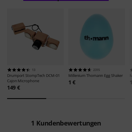
13
2315
Drumport StompTech
DCM-01
Millenium
Thomann Egg Shaker
M
Cajon Microphone
1 €
149 €
1
Kundenbewertungen