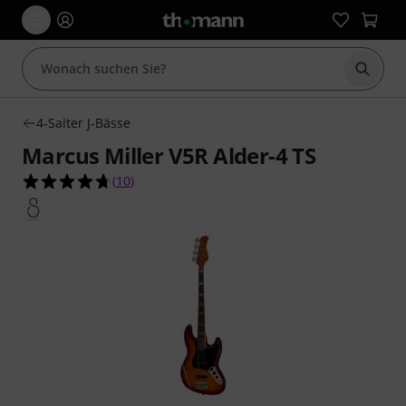
Suche 
4-Saiter J-Bässe
Marcus Miller V5R Alder-4 TS
4.7 von 5 Sternen aus 10 Kundenbewertungen
(
10
)