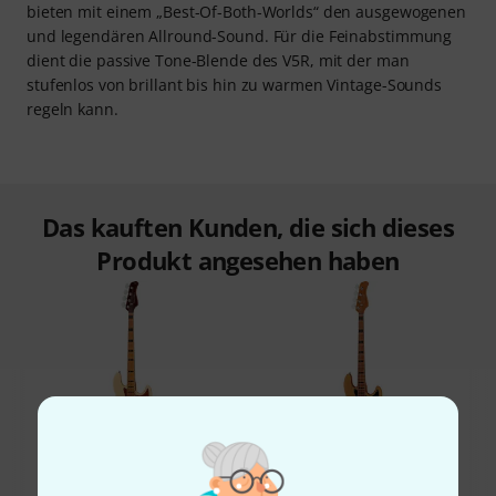
bieten mit einem „Best-Of-Both-Worlds“ den ausgewogenen
und legendären Allround-Sound. Für die Feinabstimmung
dient die passive Tone-Blende des V5R, mit der man
stufenlos von brillant bis hin zu warmen Vintage-Sounds
regeln kann.
Das kauften Kunden, die sich dieses
Produkt angesehen haben
12%
11%