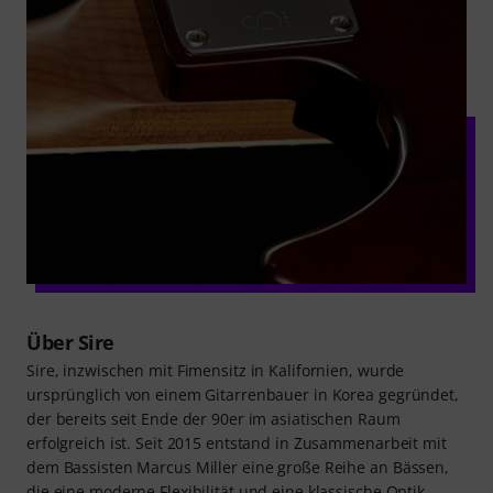
Über Sire
Sire, inzwischen mit Fimensitz in Kalifornien, wurde
ursprünglich von einem Gitarrenbauer in Korea gegründet,
der bereits seit Ende der 90er im asiatischen Raum
erfolgreich ist. Seit 2015 entstand in Zusammenarbeit mit
dem Bassisten Marcus Miller eine große Reihe an Bässen,
die eine moderne Flexibilität und eine klassische Optik