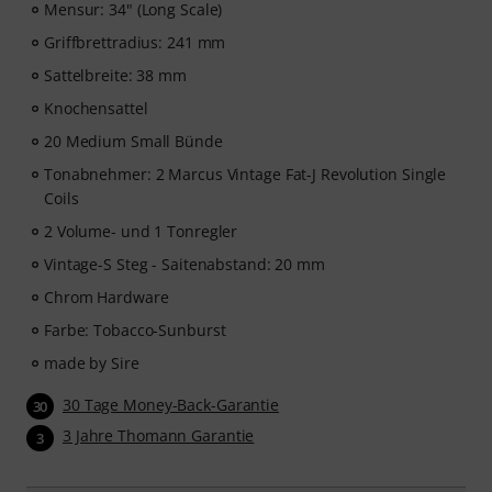
Mensur: 34" (Long Scale)
Meisterklasse und seine praktischen Übungen bekannt
Griffbrettradius: 241 mm
ist, die jedem Bassisten weiterhelfen — vom Anfänger
bis zum Fortgeschrittenen. Entdecke strukturierte
Sattelbreite: 38 mm
Lektionen, Play-along-Tracks, Technik-Workouts und
Knochensattel
musikalische Konzepte, die dein Bassspiel auf das
nächste Level heben werden.
20 Medium Small Bünde
Tonabnehmer: 2 Marcus Vintage Fat-J Revolution Single
Nachdem deine Bestellung versandt wurde, erhältst du
Coils
den Aktivierungscode per E-Mail. Das Abonnement
2 Volume- und 1 Tonregler
endet nach Ablauf automatisch.
Vintage-S Steg - Saitenabstand: 20 mm
Chrom Hardware
Farbe: Tobacco-Sunburst
made by Sire
30 Tage Money-Back-Garantie
30
3 Jahre Thomann Garantie
3