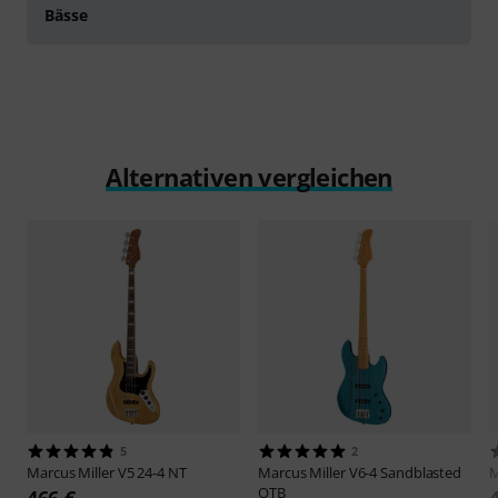
Bässe
Alternativen vergleichen
5
2
Marcus Miller
V5 24-4 NT
Marcus Miller
V6-4 Sandblasted
M
OTB