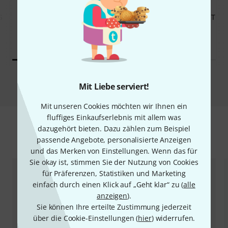
KAUFTEN
KAUFTEN
S
Marcus Miller V5 Alder-4
Marcus Miller V5 Alder-4 NT
VWH
443 €
439 €
Vergleichen
Mit Liebe serviert!
Mit unseren Cookies möchten wir Ihnen ein
fluffiges Einkaufserlebnis mit allem was
dazugehört bieten. Dazu zählen zum Beispiel
Zubehör & passende Artikel
passende Angebote, personalisierte Anzeigen
und das Merken von Einstellungen. Wenn das für
Sie okay ist, stimmen Sie der Nutzung von Cookies
für Präferenzen, Statistiken und Marketing
einfach durch einen Klick auf „Geht klar“ zu (
alle
anzeigen
).
Sie können Ihre erteilte Zustimmung jederzeit
über die Cookie-Einstellungen (
hier
) widerrufen.