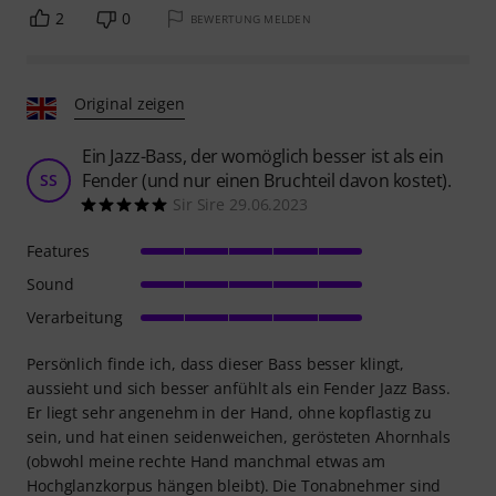
2
0
BEWERTUNG MELDEN
Original zeigen
Ein Jazz-Bass, der womöglich besser ist als ein
Fender (und nur einen Bruchteil davon kostet).
SS
Sir Sire 29.06.2023
Features
Sound
Verarbeitung
Persönlich finde ich, dass dieser Bass besser klingt,
aussieht und sich besser anfühlt als ein Fender Jazz Bass.
Er liegt sehr angenehm in der Hand, ohne kopflastig zu
sein, und hat einen seidenweichen, gerösteten Ahornhals
(obwohl meine rechte Hand manchmal etwas am
Hochglanzkorpus hängen bleibt). Die Tonabnehmer sind