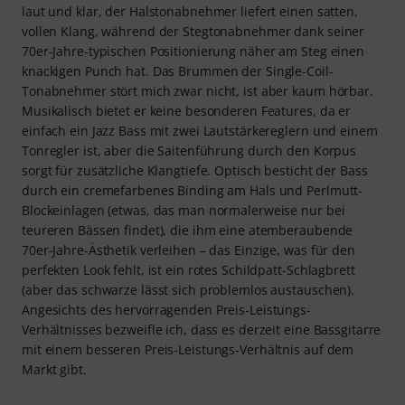
laut und klar, der Halstonabnehmer liefert einen satten,
vollen Klang, während der Stegtonabnehmer dank seiner
70er-Jahre-typischen Positionierung näher am Steg einen
knackigen Punch hat. Das Brummen der Single-Coil-
Tonabnehmer stört mich zwar nicht, ist aber kaum hörbar.
Musikalisch bietet er keine besonderen Features, da er
einfach ein Jazz Bass mit zwei Lautstärkereglern und einem
Tonregler ist, aber die Saitenführung durch den Korpus
sorgt für zusätzliche Klangtiefe. Optisch besticht der Bass
durch ein cremefarbenes Binding am Hals und Perlmutt-
Blockeinlagen (etwas, das man normalerweise nur bei
teureren Bässen findet), die ihm eine atemberaubende
70er-Jahre-Ästhetik verleihen – das Einzige, was für den
perfekten Look fehlt, ist ein rotes Schildpatt-Schlagbrett
(aber das schwarze lässt sich problemlos austauschen).
Angesichts des hervorragenden Preis-Leistungs-
Verhältnisses bezweifle ich, dass es derzeit eine Bassgitarre
mit einem besseren Preis-Leistungs-Verhältnis auf dem
Markt gibt.