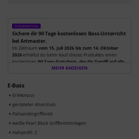
SONDERAKTION
Sichere dir 90 Tage kostenlosen Bass-Unterricht
bei Artmaster.
Im Zeitraum
vom 15. Juli 2026 bis zum 14. Oktober
2026
erhältst du beim Kauf dieses Produktes einen
kostenlosen
90-Tage-Gutschein, der dir Zugriff auf alle
MEHR ANZEIGEN
Artmaster-Kurse bietet
– einschließlich des Bass-
Kurses, der gezielt darauf ausgelegt ist, deinen Groove,
dein Timing, deine Technik und deine musikalische
E-Bass
Kreativität zu stärken. ArtMaster.com – deine Online-
Erlekorpus
Plattform für Bass-Ausbildung und modernes
Musizieren. Bitte beachte, dass die Kurse nur in
gerösteter Ahornhals
Englisch verfügbar sind.
Palisandergriffbrett
weiße Pearl Block Griffbretteinlagen
ArtMaster.com – lerne direkt von dem renommierten
Bass-Dozenten Marek Bero, der für seinen
Halsprofil: C
ganzheitlichen Ansatz, seine rhythmische