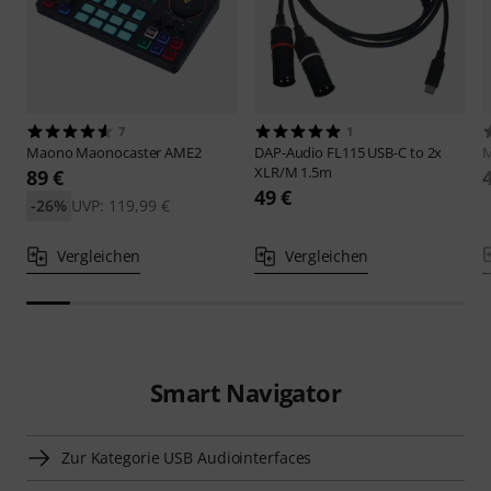
7
1
Maono
Maonocaster AME2
DAP-Audio
FL115 USB-C to 2x
M
XLR/M 1.5m
89 €
49 €
-26%
UVP: 119,99 €
Vergleichen
Vergleichen
Smart Navigator
Zur Kategorie USB Audiointerfaces