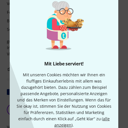
Verarbeitung
Features
Bedienung
Sound
gute Soundkarte für Anfänger, kann als Soundkarte für
Instrumente geeignet sein, ist aber eher für Streams oder
Videos geeignet
Mit Liebe serviert!
2
1
BEWERTUNG MELDEN
Mit unseren Cookies möchten wir Ihnen ein
fluffiges Einkaufserlebnis mit allem was
dazugehört bieten. Dazu zählen zum Beispiel
Original zeigen
passende Angebote, personalisierte Anzeigen
und das Merken von Einstellungen. Wenn das für
Gutes Produkt
Sie okay ist, stimmen Sie der Nutzung von Cookies
G
für Präferenzen, Statistiken und Marketing
guilbaud.guilbaud2@gmail.com 13.05.2025
einfach durch einen Klick auf „Geht klar“ zu (
alle
anzeigen
).
Verarbeitung