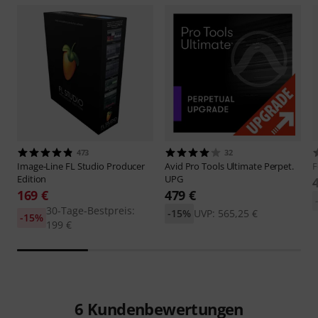
473
32
Image-Line
FL Studio Producer
Avid
Pro Tools Ultimate Perpet.
F
Edition
UPG
169 €
479 €
30-Tage-Bestpreis:
-15%
UVP: 565,25 €
-15%
199 €
6
Kundenbewertungen