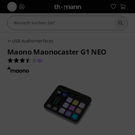
Suche 
USB Audiointerfaces
Maono Maonocaster G1 NEO
3.5 von 5 Sternen aus 6 Kundenbewertungen
(
6
)