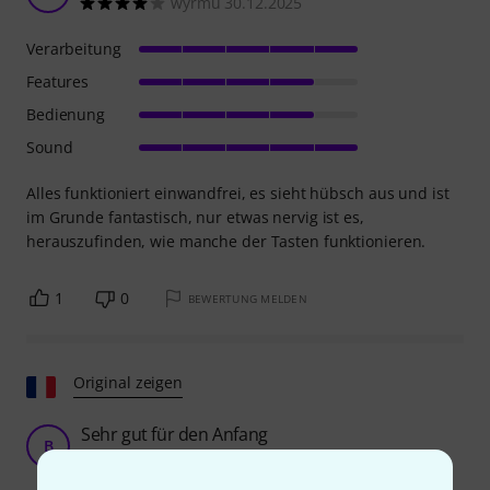
wyrmu 30.12.2025
Verarbeitung
Features
Bedienung
Sound
Alles funktioniert einwandfrei, es sieht hübsch aus und ist
im Grunde fantastisch, nur etwas nervig ist es,
herauszufinden, wie manche der Tasten funktionieren.
1
0
BEWERTUNG MELDEN
Original zeigen
Sehr gut für den Anfang
B
babosserie 04.06.2025