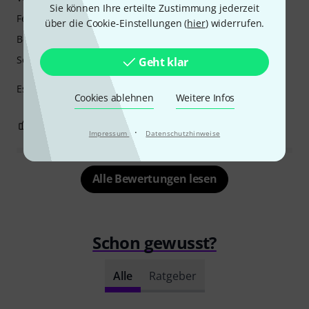
Sie können Ihre erteilte Zustimmung jederzeit
Features
über die Cookie-Einstellungen (
hier
) widerrufen.
Bedienung
Sound
Geht klar
Es funktioniert gut. Andererseits ist die Anleitung nutzlos.
Cookies ablehnen
Weitere Infos
0
0
BEWERTUNG MELDEN
·
Impressum
Datenschutzhinweise
Alle Bewertungen lesen
Schon gewusst?
Alle
Ratgeber