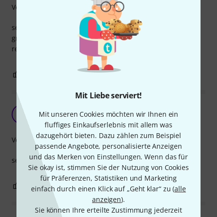
Verarbeitung
sehr gut vernäht, auch der klett hält super. lediglich die
griffe sind recht kurz, bei mir passen da nur drei finger
rein.
0
0
BEWERTUNG MELDEN
Mit Liebe serviert!
gute Verarbeitung, aber etwas teuer
Mit unseren Cookies möchten wir Ihnen ein
J
jw4949 26.01.2021
fluffiges Einkaufserlebnis mit allem was
dazugehört bieten. Dazu zählen zum Beispiel
Verarbeitung
passende Angebote, personalisierte Anzeigen
und das Merken von Einstellungen. Wenn das für
sehr guter sandbag, allerdings ist der preis etwas zu hoch
Sie okay ist, stimmen Sie der Nutzung von Cookies
für Präferenzen, Statistiken und Marketing
0
0
BEWERTUNG MELDEN
einfach durch einen Klick auf „Geht klar“ zu (
alle
anzeigen
).
Sie können Ihre erteilte Zustimmung jederzeit