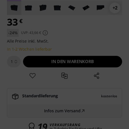
+2
33
€
-24%
UVP: 43,66 €
Alle Preise inkl. MwSt.
In 1-2 Wochen lieferbar
IN DEN WARENKORB
1
Standardlieferung
kostenlos
Infos zum Versand
19
VERKAUFSRANG
in Zubehör für Stative und Lifte