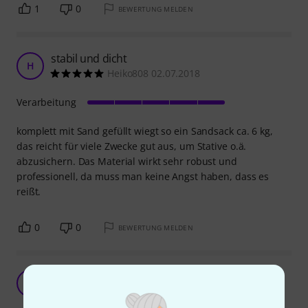
1
0
BEWERTUNG MELDEN
stabil und dicht
H
Heiko808 02.07.2018
Verarbeitung
komplett mit Sand gefüllt wiegt so ein Sandsack ca. 6 kg,
das reicht für viele Zwecke gut aus, um Stative o.ä.
abzusichern. Das Material wirkt sehr robust und
professionell, da muss man keine Angst haben, dass es
reißt.
0
0
BEWERTUNG MELDEN
B
balanceonabeam 25.04.2021