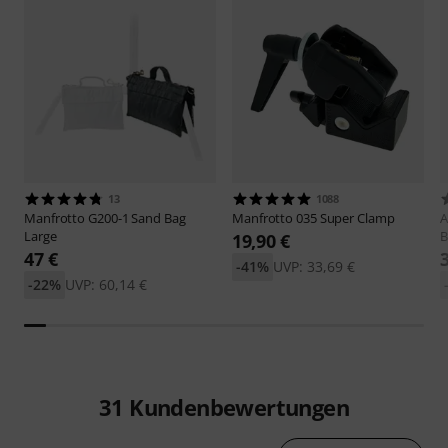
13
1088
Manfrotto
G200-1 Sand Bag
Manfrotto
035 Super Clamp
A
Large
B
19,90 €
47 €
-41%
UVP: 33,69 €
-22%
UVP: 60,14 €
31
Kundenbewertungen