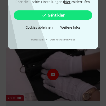
über die Cookie-Einstellungen (
hier
) widerrufen.
Alle Bewertungen lesen
Geht klar
Schon gewusst?
Cookies ablehnen
Weitere Infos
Alle
Videos
·
Impressum
Datenschutzhinweise
YOUTUBE