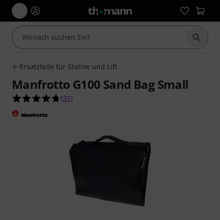
Suche 
Ersatzteile für Stative und Lift
Manfrotto G100 Sand Bag Small
4.8 von 5 Sternen aus 31 Kundenbewertungen
(
31
)