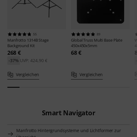
55
89
Manfrotto
1314B Stage
Global Truss
Multi Base Plate
Background Kit
450x450x5mm
4
268 €
68 €
-37%
UVP: 424,90 €
Vergleichen
Vergleichen
Smart Navigator
Manfrotto Hintergrundsysteme und Lichtformer zur