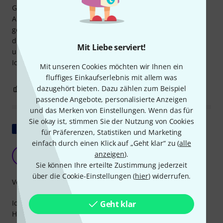
Grund: Sie wird für Hintergründe, aber auch zum
Aufhängen, Stützen, Verstecken usw. verwendet. Kurz
gesagt: ein Must-have. Diese Manfrotto-Stützstange erfüllt
diese Erwartungen perfekt: einfach zu bedienen, robust
Mit Liebe serviert!
und gut gestaltet. Die Investition lohnt sich also durchaus.
Ich empfehle es ohne Bedenken.
Mit unseren Cookies möchten wir Ihnen ein
fluffiges Einkaufserlebnis mit allem was
0
0
dazugehört bieten. Dazu zählen zum Beispiel
BEWERTUNG MELDEN
passende Angebote, personalisierte Anzeigen
und das Merken von Einstellungen. Wenn das für
Sie okay ist, stimmen Sie der Nutzung von Cookies
Original zeigen
für Präferenzen, Statistiken und Marketing
einfach durch einen Klick auf „Geht klar“ zu (
alle
Solides und praktisches Produkt
anzeigen
).
C
Cedrimsk 01.03.2022
Sie können Ihre erteilte Zustimmung jederzeit
über die Cookie-Einstellungen (
hier
) widerrufen.
Verarbeitung
Ich benutze diese Stange schon seit Jahren für mein erstes
Geht klar
Hintergrundsystem. Ich habe mir eine weitere Stange