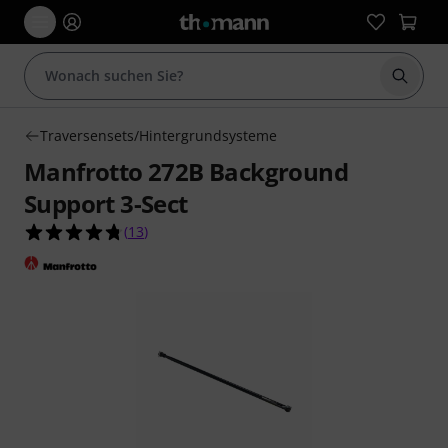
Suche 
Traversensets/Hintergrundsysteme
Manfrotto 272B Background
Support 3-Sect
4.8 von 5 Sternen aus 13 Kundenbewertungen
(
13
)