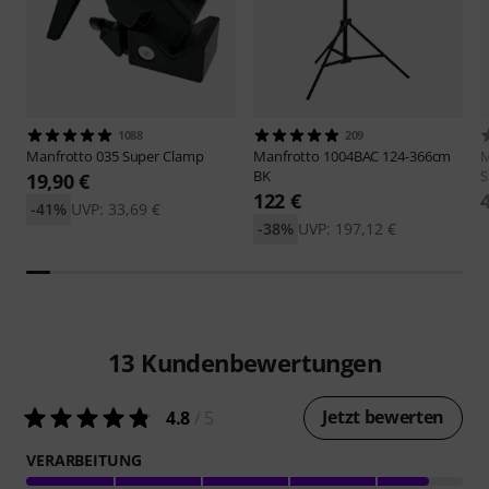
1088
209
Manfrotto
035 Super Clamp
Manfrotto
1004BAC 124-366cm
M
BK
S
19,90 €
122 €
-41%
UVP: 33,69 €
-38%
UVP: 197,12 €
13
Kundenbewertungen
Jetzt bewerten
4.8
/ 5
VERARBEITUNG