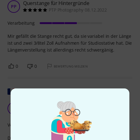
Querstange für Hintergründe
PP
PTP Photography 08.12.2022
Verarbeitung
Mir gefällt die Stange recht gut, da sie variabel in der Länge
ist und zwei 3/8tel Zoll Aufnahmen für Studiostative hat. Die
Längenverstellung ist allerdings recht schwergänig.
0
0
BEWERTUNG MELDEN
Original zeigen
Eine sichere Sache
AG
AKEL Group 14.10.2024
Verarbeitung
Die Hintergrundleiste ist ein Klassiker und das aus gutem