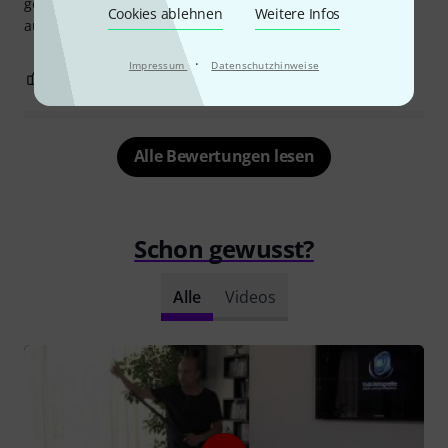
gekauft, um mehrere Hintergründe für meine Auftritte
Cookies ablehnen
Weitere Infos
aufbauen zu können.
·
Impressum
Datenschutzhinweise
0
0
BEWERTUNG MELDEN
Alle Bewertungen lesen
Schon gewusst?
Alle
Videos