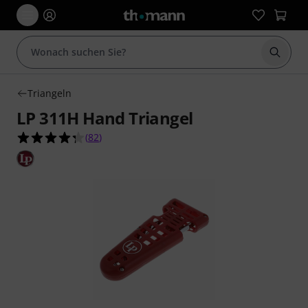
Suche 
Triangeln
LP 311H Hand Triangel
4.3 von 5 Sternen aus 82 Kundenbewertungen
(
82
)