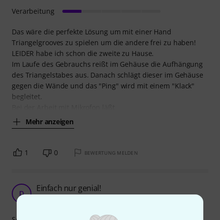
Verarbeitung
Das wäre die perfekte Lösung um mit einer Hand
Triangelgrooves zu spielen um die andere frei zu haben!
LEIDER habe ich schon die zweite zu Hause.
Im Laufe des Gebrauchs reißt im Gehäuse die Aufhängung
des Triangelstabes aus. Danach schlägt dieser im Gehäuse
gegen die Wände und das "Ping" wird mit einem "Klack"
begleitet.
Bei der Arbeit mit Mikrofon läßt
Mehr anzeigen
1
0
BEWERTUNG MELDEN
Einfach nur genial!
D
Drumix 19.10.2010
Sound