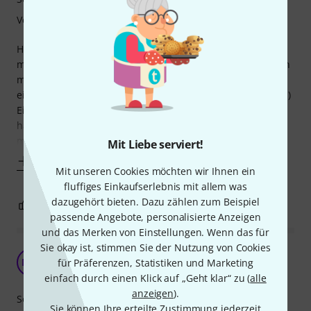
Verarbeitung
Habe das Teil jetzt schon einige Zeit im Einsatz und bin
mehr als zufrieden. Der Sound ist klar und prägnant. Wenn
man sich daran gewöhnt hat ist die Bedienung super
einfach und geht wirklich mit Links(bzw. der rechten Hand!)
Einzig die Verarbeitung ist ein wenig flau und billig! Hier
hätte durch LP etwas mehr investiert werden können. Den
musikalischen Zweck erfüllt
Mit Liebe serviert!
Mehr anzeigen
Mit unseren Cookies möchten wir Ihnen ein
fluffiges Einkaufserlebnis mit allem was
dazugehört bieten. Dazu zählen zum Beispiel
1
0
BEWERTUNG MELDEN
passende Angebote, personalisierte Anzeigen
und das Merken von Einstellungen. Wenn das für
Sie okay ist, stimmen Sie der Nutzung von Cookies
Tolle Idee, aber...
MM
für Präferenzen, Statistiken und Marketing
Mario M. 413 24.04.2013
einfach durch einen Klick auf „Geht klar“ zu (
alle
anzeigen
).
Sound
Sie können Ihre erteilte Zustimmung jederzeit