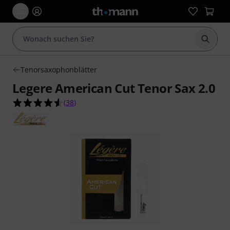
Suche 
Tenorsaxophonblätter
Legere American Cut Tenor Sax 2.0
4.6 von 5 Sternen aus 38 Kundenbewertungen
(
38
)