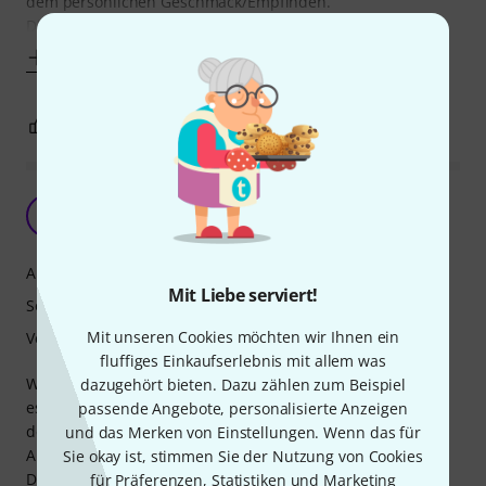
dem persönlichen Geschmack/Empfinden.
Die Qualität ist sehr. Als Hobbyspieler ist es schon
Mehr anzeigen
2
0
BEWERTUNG MELDEN
Plastikblatt
JB
Jake Blues 19.01.2021
Ansprache
Mit Liebe serviert!
Sound
Mit unseren Cookies möchten wir Ihnen ein
Verarbeitung
fluffiges Einkaufserlebnis mit allem was
Wenn man man schnell das Sax zur Hand nimmt, dann ist
dazugehört bieten. Dazu zählen zum Beispiel
es möglich sofort darauf zu spielen. Das ganze Zirkus mit
passende Angebote, personalisierte Anzeigen
den Holzblättern entfällt.
und das Merken von Einstellungen. Wenn das für
Aber:
Sie okay ist, stimmen Sie der Nutzung von Cookies
Das Spielgefühl ist zumindest gewöhnungsbedürftig, und
für Präferenzen, Statistiken und Marketing