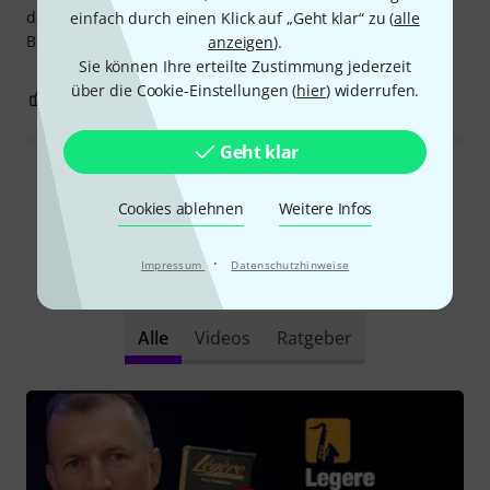
der Klang ist von einem guten Blatt weit entfernt. Auf die
einfach durch einen Klick auf „Geht klar“ zu (
alle
Bühne werde ich mich damit nicht stellen.
anzeigen
).
Sie können Ihre erteilte Zustimmung jederzeit
über die Cookie-Einstellungen (
hier
) widerrufen.
0
3
BEWERTUNG MELDEN
Geht klar
Alle Bewertungen lesen
Cookies ablehnen
Weitere Infos
·
Impressum
Datenschutzhinweise
Schon gewusst?
Alle
Videos
Ratgeber