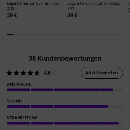
Legere
American Cut Tenor Sax
Legere
American Cut Tenor Sax
L
2.25
1.75
39 €
39 €
38
Kundenbewertungen
Jetzt bewerten
4.6
/ 5
ANSPRACHE
SOUND
VERARBEITUNG