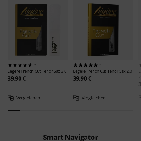
7
5
Legere
French Cut Tenor Sax 3.0
Legere
French Cut Tenor Sax 2.0
L
2
39,90 €
39,90 €
Vergleichen
Vergleichen
Smart Navigator