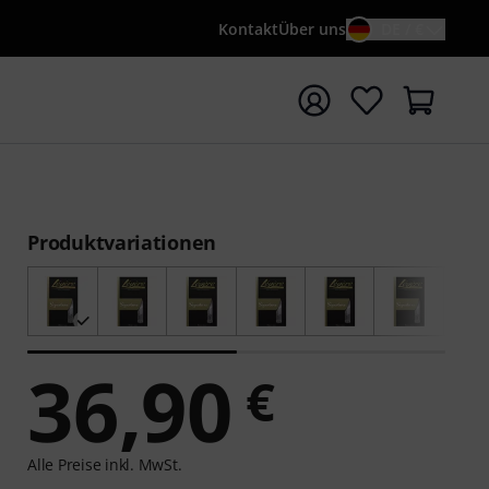
Kontakt
Über uns
DE / €
e mit Suchwort {searchTerm} starten
Produktvariationen
36,90
€
Alle Preise inkl. MwSt.