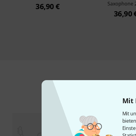
Saxophone 
36,90 €
36,90 
Mit 
Mit un
biete
Einste
Statis