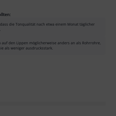
llten:
dass die Tonqualität nach etwa einem Monat täglicher
.
ch auf den Lippen möglicherweise anders an als Rohrrohre,
 als weniger ausdrucksstark.
sung als hilfreich
menfassung als nicht hilfreich