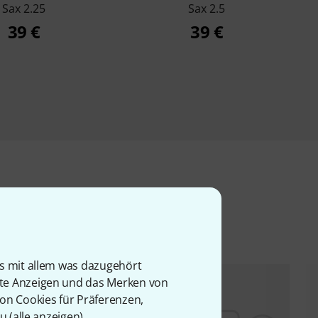
Sax 2.25
Sax 2.5
39 €
39 €
l
is mit allem was dazugehört
rte Anzeigen und das Merken von
von Cookies für Präferenzen,
u (
alle anzeigen
).