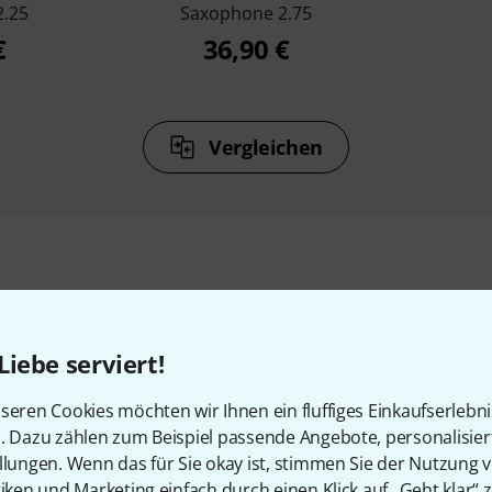
2.25
Saxophone 2.75
€
36,90 €
Vergleichen
Zubehör & passende Artike
Liebe serviert!
seren Cookies möchten wir Ihnen ein fluffiges Einkaufserlebn
n. Dazu zählen zum Beispiel passende Angebote, personalisie
llungen. Wenn das für Sie okay ist, stimmen Sie der Nutzung 
tiken und Marketing einfach durch einen Klick auf „Geht klar“ z