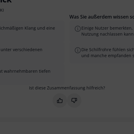
KI
Was Sie außerdem wissen so
leichmäßigen Klang und eine
Einige Nutzer bemerkten, 
Nutzung nachlassen kann
d unter verschiedenen
Die Schilfrohre fühlen si
und manche empfanden sie
 gut wahrnehmbaren tiefen
Ist diese Zusammenfassung hilfreich?
Markieren Sie diese Zusammenfas
Markieren Sie diese Zusam