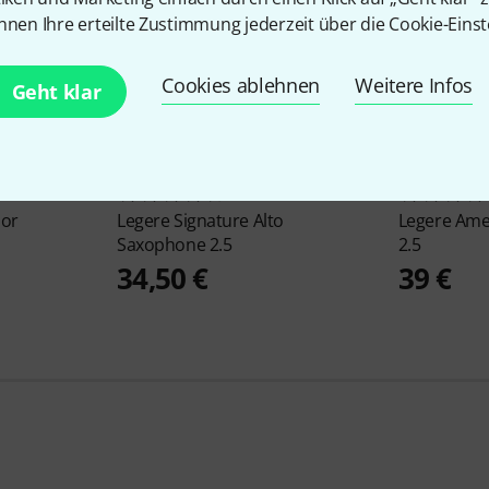
nnen Ihre erteilte Zustimmung jederzeit über die Cookie-Einst
Cookies ablehnen
Weitere Infos
Geht klar
94
nor
Legere
Signature Alto
Legere
Amer
Saxophone 2.5
2.5
34,50 €
39 €