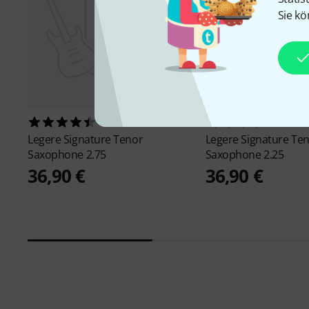
Sie kö
75
96
Legere
Signature Tenor
Legere
Signature Te
Saxophone 2.75
Saxophone 2.25
36,90 €
36,90 €