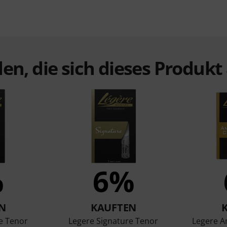
en, die sich dieses Produk
%
6%
N
KAUFTEN
e Tenor
Legere Signature Tenor
Legere A