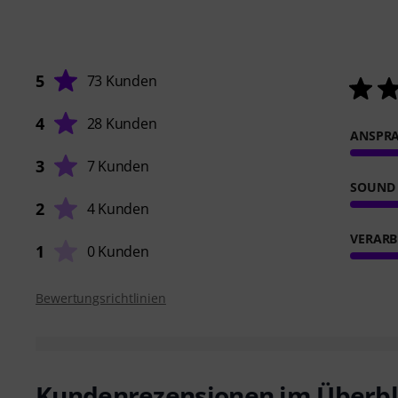
5
73 Kunden
4
28 Kunden
ANSPR
3
7 Kunden
SOUND
2
4 Kunden
VERARB
1
0 Kunden
Bewertungsrichtlinien
Kundenrezensionen im Überbl