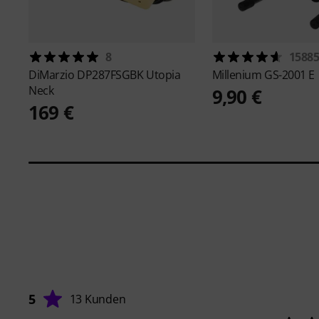
8
1588
DiMarzio
DP287FSGBK Utopia
Millenium
GS-2001 E
Neck
9,90 €
169 €
5
13 Kunden