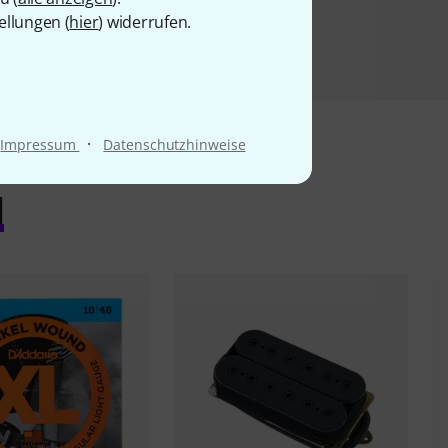
ellungen (
hier
) widerrufen.
·
Impressum
Datenschutzhinweise
l