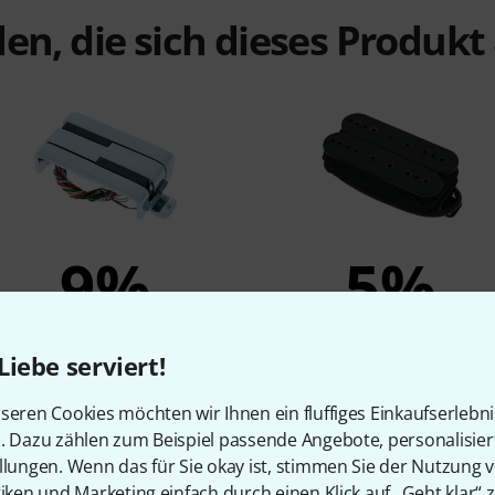
en, die sich dieses Produk
9%
5%
KAUFTEN
KAUFTEN
Liebe serviert!
Lace Pickups Alumitone
Seymour Duncan Blacken
Humbucker 3.4K CH
Black Winter Trem/BR
seren Cookies möchten wir Ihnen ein fluffiges Einkaufserlebn
156 €
129 €
n. Dazu zählen zum Beispiel passende Angebote, personalisie
llungen. Wenn das für Sie okay ist, stimmen Sie der Nutzung 
tiken und Marketing einfach durch einen Klick auf „Geht klar“ z