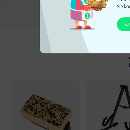
Sie kö