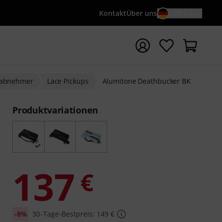
Kontakt
Über uns
DE / €
e mit Suchwort {searchTerm} starten
nabnehmer
Lace Pickups
Alumitone Deathbucker BK
Produktvariationen
137
€
-8%
30-Tage-Bestpreis: 149 €