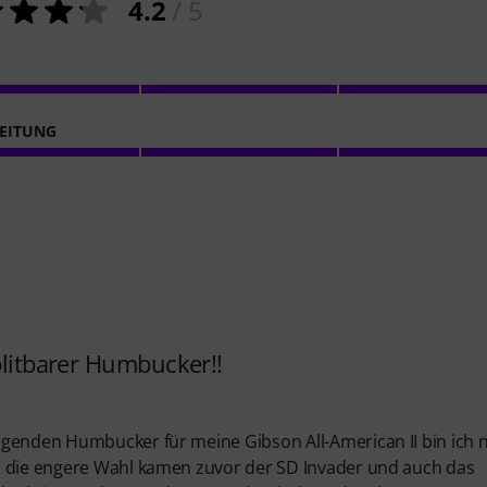
4.2
/ 5
EITUNG
plitbarer Humbucker!!
ngenden Humbucker für meine Gibson All-American II bin ich 
n die engere Wahl kamen zuvor der SD Invader und auch das