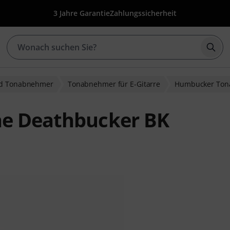
3 Jahre Garantie
Zahlungssicherheit
Such
nd Tonabnehmer
Tonabnehmer für E-Gitarre
Humbucker To
ne Deathbucker BK
ewertungen