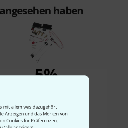
t angesehen haben
5%
KAUFTEN
ed
EMG Zakk Wylde Set Black LS
165 €
is mit allem was dazugehört
rte Anzeigen und das Merken von
von Cookies für Präferenzen,
u (
alle anzeigen
).