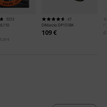
3253
47
XL110
DiMarzio
DP151BK
P
109 €
4
0,20 €