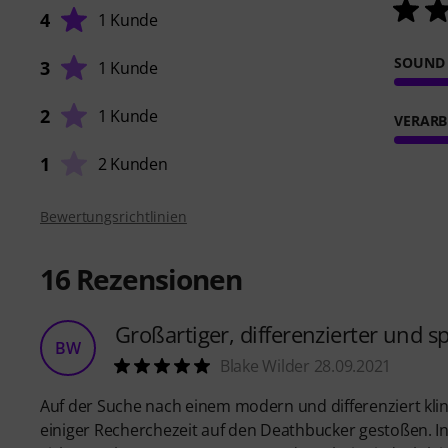
4
1 Kunde
SOUND
3
1 Kunde
2
1 Kunde
VERARB
1
2 Kunden
Bewertungsrichtlinien
16
Rezensionen
Großartiger, differenzierter und s
BW
Blake Wilder 28.09.2021
Auf der Suche nach einem modern und differenziert kli
einiger Recherchezeit auf den Deathbucker gestoßen. I