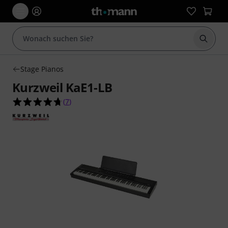
Suche 
Stage Pianos
Kurzweil KaE1-LB
4.7 von 5 Sternen aus 7 Kundenbewertungen
(
7
)