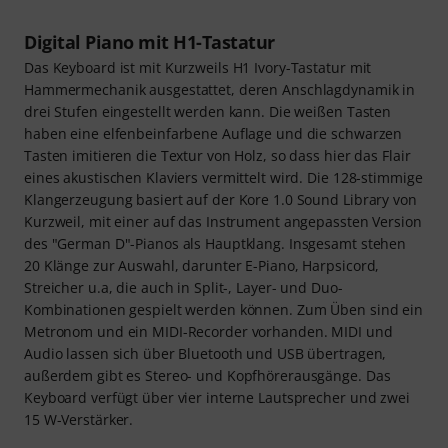
Digital Piano mit H1-Tastatur
Das Keyboard ist mit Kurzweils H1 Ivory-Tastatur mit
Hammermechanik ausgestattet, deren Anschlagdynamik in
drei Stufen eingestellt werden kann. Die weißen Tasten
haben eine elfenbeinfarbene Auflage und die schwarzen
Tasten imitieren die Textur von Holz, so dass hier das Flair
eines akustischen Klaviers vermittelt wird. Die 128-stimmige
Klangerzeugung basiert auf der Kore 1.0 Sound Library von
Kurzweil, mit einer auf das Instrument angepassten Version
des "German D"-Pianos als Hauptklang. Insgesamt stehen
20 Klänge zur Auswahl, darunter E-Piano, Harpsicord,
Streicher u.a, die auch in Split-, Layer- und Duo-
Kombinationen gespielt werden können. Zum Üben sind ein
Metronom und ein MIDI-Recorder vorhanden. MIDI und
Audio lassen sich über Bluetooth und USB übertragen,
außerdem gibt es Stereo- und Kopfhörerausgänge. Das
Keyboard verfügt über vier interne Lautsprecher und zwei
15 W-Verstärker.