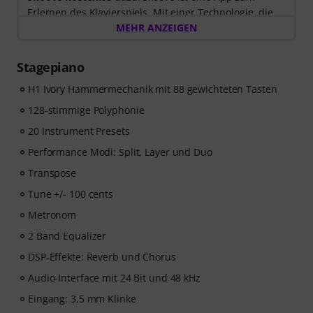
Erlernen des Klavierspiels. Mit einer Technologie, die
dir beim Spielen zuhört, und Lektionen, die von
MEHR ANZEIGEN
erfahrenen Klavierlehrer*innen erstellt wurden.
Nach dem Versand deiner Bestellung bekommst du
Stagepiano
den Freischaltcode automatisch per E-Mail zugesendet.
Das Skoove-Abo endet nach Ablauf automatisch. Keine
H1 Ivory Hammermechanik mit 88 gewichteten Tasten
Kreditkarte erforderlich.
128-stimmige Polyphonie
20 Instrument Presets
Performance Modi: Split, Layer und Duo
Transpose
Tune +/- 100 cents
Metronom
2 Band Equalizer
DSP-Effekte: Reverb und Chorus
Audio-Interface mit 24 Bit und 48 kHz
Eingang: 3,5 mm Klinke