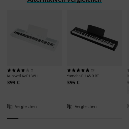
2
23
Kurzweil
KaE1-WH
Yamaha
P-145 B BT
R
399 €
395 €
Vergleichen
Vergleichen