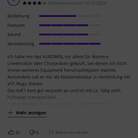
Stiwimakesmusic 14.05.2024
Bedienung
Features
Sound
Verarbeitung
Ich habe mir das KURZWEIL vor allem für kleinere
Liveeinsätze oder Chorproben gekauft, bei denen ich nicht
immer weiteres Equipment herumschleppen möchte.
Ausserdem soll es mir als Klaviertatstatur in Verbindung mit
VST-Plugs dienen.
Das KaE1 kam gut verpackt an und ist mit ca. 18kg noch
halbwegs transportabel.
Angeschlossen, Piano ausgewählt - soweit erstmal
Mehr anzeigen
21
6
BEWERTUNG MELDEN