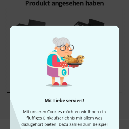
Produkt angesehen haben
36%
16%
KAUFTEN
KAUFTEN
Kawai ES-60
GENAU DIESES PRODUKT
399 €
339 €
Mit Liebe serviert!
Vergleichen
Mit unseren Cookies möchten wir Ihnen ein
fluffiges Einkaufserlebnis mit allem was
dazugehört bieten. Dazu zählen zum Beispiel