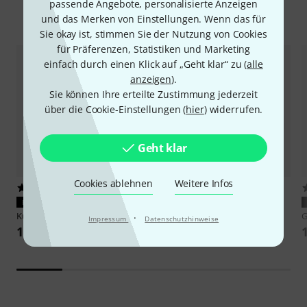
passende Angebote, personalisierte Anzeigen
Zubehör & passende Artikel
und das Merken von Einstellungen. Wenn das für
Sie okay ist, stimmen Sie der Nutzung von Cookies
für Präferenzen, Statistiken und Marketing
einfach durch einen Klick auf „Geht klar“ zu (
alle
anzeigen
).
Sie können Ihre erteilte Zustimmung jederzeit
über die Cookie-Einstellungen (
hier
) widerrufen.
Geht klar
Cookies ablehnen
Weitere Infos
3
792
PASST GARANTIERT
PASST GARANTIERT
Kurzweil
ST-3-LB
Thomann
Keyboard Bag 6
G
·
Impressum
Datenschutzhinweise
169 €
35 €