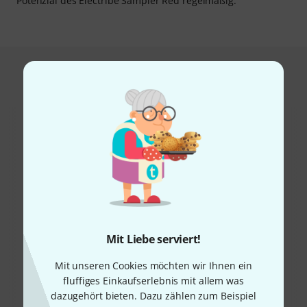
Potenzial des Electribe Sampler Red regelmäßig.
Das kauften Kunden, die sich dieses
Produkt angesehen haben
55%
9%
Mit Liebe serviert!
KAUFTEN
KAUFTEN
Roland AIRA Compact P-6
Mit unseren Cookies möchten wir Ihnen ein
GENAU DIESES PRODUKT
Sampler
359 €
fluffiges Einkaufserlebnis mit allem was
177 €
dazugehört bieten. Dazu zählen zum Beispiel