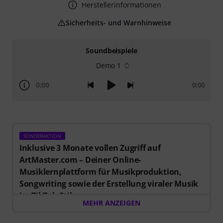
Herstellerinformationen
Sicherheits- und Warnhinweise
Soundbeispiele
Demo 1
0:00
0:00
SONDERAKTION
Inklusive 3 Monate vollen Zugriff auf
ArtMaster.com – Deiner Online-
Musiklernplattform für Musikproduktion,
Songwriting sowie der Erstellung viraler Musik
im TikTok-Stil.
MEHR ANZEIGEN
Beim Kauf dieses Artikels im Zeitraum vom 15.07. bis
einschließlich 14.10.2026 erhältst Du einen
Gutschein