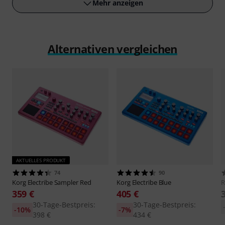
Mehr anzeigen
Alternativen vergleichen
AKTUELLES PRODUKT
74
90
Korg
Electribe Sampler Red
Korg
Electribe Blue
R
359 €
405 €
30-Tage-Bestpreis:
30-Tage-Bestpreis:
-10%
-7%
398 €
434 €