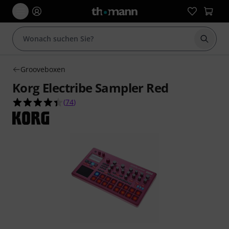
Suche 
Grooveboxen
Korg Electribe Sampler Red
4.4 von 5 Sternen aus 74 Kundenbewertungen
(
74
)