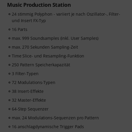
im Wert von 59 EUR für 3 Monate vollen Zugriff auf
Music Production Station
Premium-Online-Kurse von ArtMaster.com
mit
24 stimmig Polyphon - variiert je nach Oszillator-, Filter-
Themen zu modernen Produktionstechniken, Beat-
und Insert FX-Typ
Erstellung, Vocal-Editing, kreative Arbeitsabläufe und
content-ready Sounddesign.
16 Parts
max. 999 Soundsamples (inkl. User Samples)
ArtMaster.com ist DER E-Learning-Partner, der
max. 270 Sekunden Sampling-Zeit
zusammen mit Branchenprofis wie Sam Pounds (Chris
Time Slice- und Resampling-Funktion
Brown, Dr. Dre), Printz Board (Black Eyed Peas, Justin
Timberlake) und Chris Kasych (Adele, Beck, Pharrell
250 Pattern Speicherkapazität
Williams) entwickelt wurde. Lerne aus über 500
3 Filter-Typen
Videolektionen für Produzenten, Kreative und
Songwriter – von DAW-Produktion über Mixing-
72 Modulations-Typen
Grundlagen und Arrangements bis hin zu Hooks für
38 Insert-Effekte
TikTok sowie grundlegende Praktiken, um aus Ideen
32 Master-Effekte
fertige Tracks zu machen.
64-Step Sequenzer
max. 24 Modulations-Sequenzen pro Pattern
16 anschlagdynamische Trigger Pads