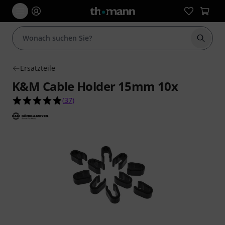
Suche 
Ersatzteile
K&M Cable Holder 15mm 10x
4.9 von 5 Sternen aus 37 Kundenbewertungen
(
37
)