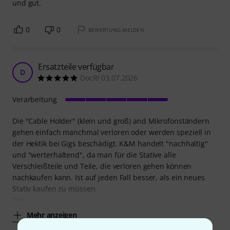
und gut.
0
0
BEWERTUNG MELDEN
Ersatzteile verfügbar
D
DocRl 03.07.2026
Verarbeitung
Die "Cable Holder" (klein und groß) and Mikrofonständern
gehen einfach manchmal verloren oder werden speziell in
der Hektik bei Gigs beschädigt. K&M handelt "nachhaltig"
und "werterhaltend", da man für die Stative alle
Verschleißteile und Teile, die verloren gehen können
nachkaufen kann. Ist auf jeden Fall besser, als ein neues
Stativ kaufen zu müssen.
Die
Mehr anzeigen