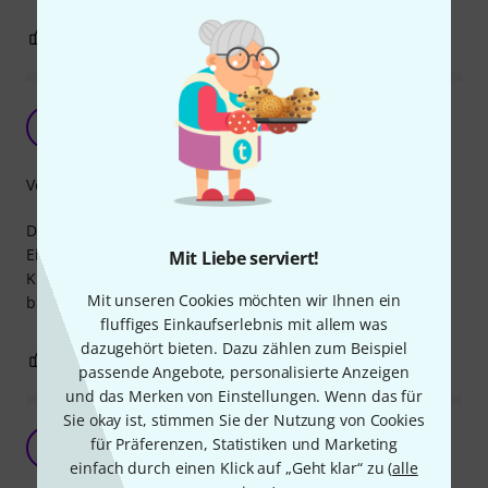
0
0
BEWERTUNG MELDEN
Solide
#
#crashtag_drums 11.07.2024
Verarbeitung
Die Klammern machen einen sehr soliden und robusten
Eindruck. Die Vorspannung ist kräftiger als erwartet, die
Mit Liebe serviert!
Klammern halten bombenfest am Stativ bzw. Ausleger. Es
Mit unseren Cookies möchten wir Ihnen ein
bleiben keine Wünsche offen.
fluffiges Einkaufserlebnis mit allem was
dazugehört bieten. Dazu zählen zum Beispiel
0
0
BEWERTUNG MELDEN
passende Angebote, personalisierte Anzeigen
und das Merken von Einstellungen. Wenn das für
Sie okay ist, stimmen Sie der Nutzung von Cookies
für Präferenzen, Statistiken und Marketing
RK
Roy K. 14.02.2025
einfach durch einen Klick auf „Geht klar“ zu (
alle