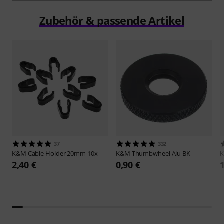
Zubehör & passende Artikel
37
332
K&M
Cable Holder 20mm 10x
K&M
Thumbwheel Alu BK
2,40 €
0,90 €