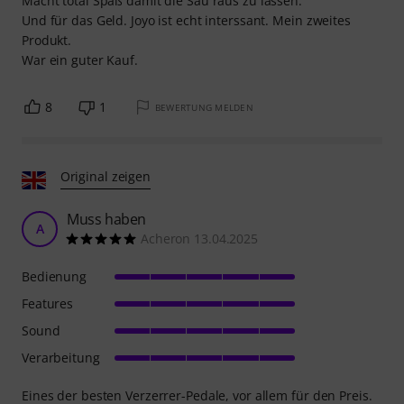
Macht total Spaß damit die Sau raus zu lassen.
Und für das Geld. Joyo ist echt interssant. Mein zweites
Produkt.
War ein guter Kauf.
8
1
BEWERTUNG MELDEN
Original zeigen
Muss haben
A
Acheron 13.04.2025
Bedienung
Features
Sound
Verarbeitung
Eines der besten Verzerrer-Pedale, vor allem für den Preis.