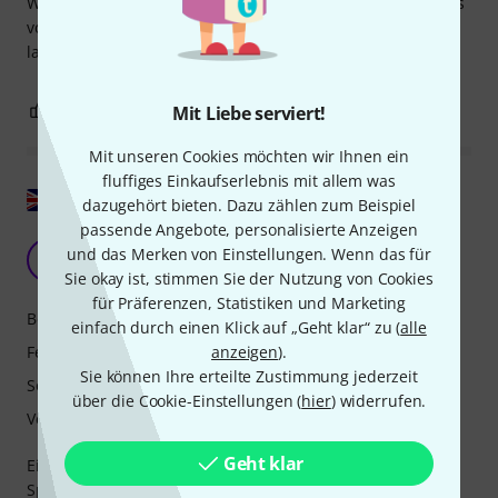
Wirklich gutes Preamp-Pedal für so wenig Geld. Ich habe es
vor einem Blackstar Amped 1 Power-Verstärker laufen
lassen, wirklich guter High-Gain-Sound.
0
1
Mit Liebe serviert!
BEWERTUNG MELDEN
Mit unseren Cookies möchten wir Ihnen ein
fluffiges Einkaufserlebnis mit allem was
Original zeigen
dazugehört bieten. Dazu zählen zum Beispiel
passende Angebote, personalisierte Anzeigen
Kraftvolle Bremsgeräusche.
und das Merken von Einstellungen. Wenn das für
C
Chiche 04.02.2025
Sie okay ist, stimmen Sie der Nutzung von Cookies
für Präferenzen, Statistiken und Marketing
Bedienung
einfach durch einen Klick auf „Geht klar“ zu (
alle
Features
anzeigen
).
Sie können Ihre erteilte Zustimmung jederzeit
Sound
über die Cookie-Einstellungen (
hier
) widerrufen.
Verarbeitung
Geht klar
Eine preiswerte Wahl, um zu Hause oder im Studio etwas
Spaß zu haben. Joyo sorgt immer für einen Hauch von