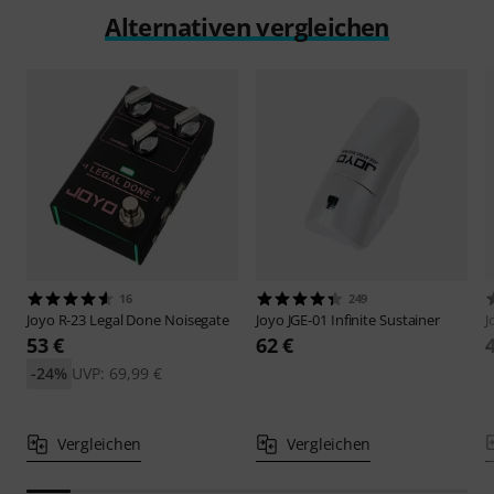
Alternativen vergleichen
16
249
Joyo
R-23 Legal Done Noisegate
Joyo
JGE-01 Infinite Sustainer
J
53 €
62 €
-24%
UVP: 69,99 €
Vergleichen
Vergleichen