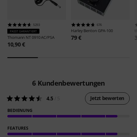
5293
676
Harley Benton
GPA-100
t
PASST GARANTIERT
79 €
Thomann
NT 0910 AC/PSA
10,90 €
6
Kundenbewertungen
Jetzt bewerten
4.5
/ 5
BEDIENUNG
FEATURES