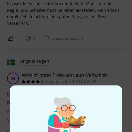
Ich würde es aber trotzdem empfehlen. Man kann die
Regler und Schalter nach Belieben einstellen. Man erzielt
damit viel einfacher einen guten Klang als mit Boss-
Verzerrern.
1
0
BEWERTUNG MELDEN
Original zeigen
Wirklich gutes Preis-Leistungs-Verhältnis
M
mynameisbird 18.08.2025
Bedienung
Features
Sound
Verarbeitung