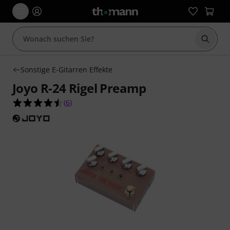
Suche 
Sonstige E-Gitarren Effekte
Joyo R-24 Rigel Preamp
4.5 von 5 Sternen aus 6 Kundenbewertungen
(
6
)