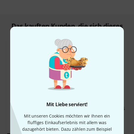
Das kauften Kunden, die sich dieses
Produkt angesehen haben
67%
12%
KAUFTEN
KAUFTEN
Mit Liebe serviert!
Harley Benton Beatbass VS
GENAU DIESES PRODUKT
Vintage Series
2.190 €
Mit unseren Cookies möchten wir Ihnen ein
199 €
fluffiges Einkaufserlebnis mit allem was
dazugehört bieten. Dazu zählen zum Beispiel