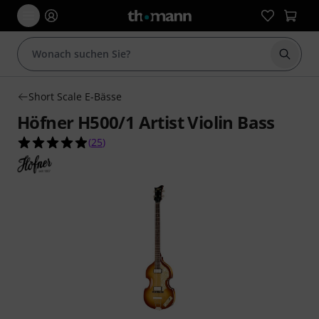
Suche 
Short Scale E-Bässe
Höfner H500/1 Artist Violin Bass
4.9 von 5 Sternen aus 25 Kundenbewertungen
(
25
)