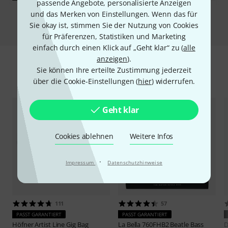
passende Angebote, personalisierte Anzeigen
und das Merken von Einstellungen. Wenn das für
Vergleichen
Sie okay ist, stimmen Sie der Nutzung von Cookies
für Präferenzen, Statistiken und Marketing
einfach durch einen Klick auf „Geht klar“ zu (
alle
anzeigen
).
Sie können Ihre erteilte Zustimmung jederzeit
Zubehör & passende Artikel
über die Cookie-Einstellungen (
hier
) widerrufen.
Geht klar
Cookies ablehnen
Weitere Infos
·
Impressum
Datenschutzhinweise
111
57
PASST GARANTIERT
PASST GARANTIERT
Höfner
Artist Line Gig Bag
La Bella
760FHB2 Beatle Bass
D