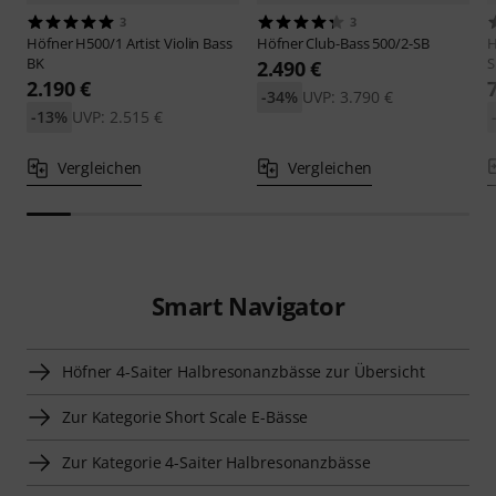
3
3
Höfner
H500/1 Artist Violin Bass
Höfner
Club-Bass 500/2-SB
H
BK
S
2.490 €
2.190 €
-34%
UVP: 3.790 €
-13%
UVP: 2.515 €
Vergleichen
Vergleichen
Smart Navigator
Höfner 4-Saiter Halbresonanzbässe zur Übersicht
Zur Kategorie Short Scale E-Bässe
Zur Kategorie 4-Saiter Halbresonanzbässe