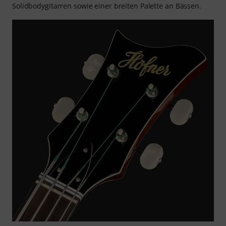
Solidbodygitarren sowie einer breiten Palette an Bässen.