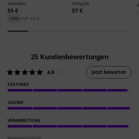
ViolinBass
String Set
55 €
57 €
-20%
UVP: 69 €
25
Kundenbewertungen
Jetzt bewerten
4.9
/ 5
FEATURES
SOUND
VERARBEITUNG
Bewertungsrichtlinien