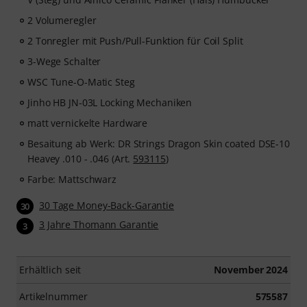
2 Volumeregler
2 Tonregler mit Push/Pull-Funktion für Coil Split
3-Wege Schalter
WSC Tune-O-Matic Steg
Jinho HB JN-03L Locking Mechaniken
matt vernickelte Hardware
Besaitung ab Werk: DR Strings Dragon Skin coated DSE-10
Heavey .010 - .046 (Art.
593115
)
Farbe: Mattschwarz
30 Tage Money-Back-Garantie
30
3 Jahre Thomann Garantie
3
Erhältlich seit
November 2024
Artikelnummer
575587