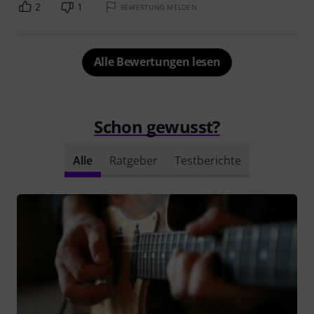
Features
Sound
Verarbeitung
Dies ist nun meine 3. Harley Benton und mit Abstand die
Beste.
Ausgepackt, Saitelage nach meinen Wünschen kurz
nachgestellt, fertig.
Bespielbarkeit top, vor allem der Hals weder zu dick noch zu
dünn, einfach perfekt.
Der Übergang vom Hals zum Korpus ist genial,
die Erreichbarkeit des 22. Bundes kein Problem.
Alles in allem ist die Verarbeitung,
Mehr anzeigen
3
0
BEWERTUNG MELDEN