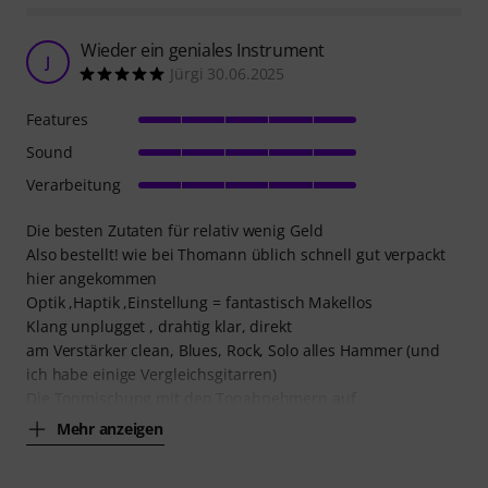
Features
Sound
Verarbeitung
Die Features sind wirklich verrückt für diesen Preis. Und
wenn ich an einige etablierte Brands wie Ibanez oder LTD
denke, habe ich für diesen Preis nie eine so sauber
verarbeitete Gitarre in der Hand gehalten. Ja, Setup war
nicht der Knaller, aber auch da habe ich so viele
schlechtere Out-Of-Box Gitarren gehabt. Fühlt sich toll an,
spielt sich großartig, sieht
Mehr anzeigen
8
4
BEWERTUNG MELDEN
Der Hammer
T
T_Ho 04.12.2024