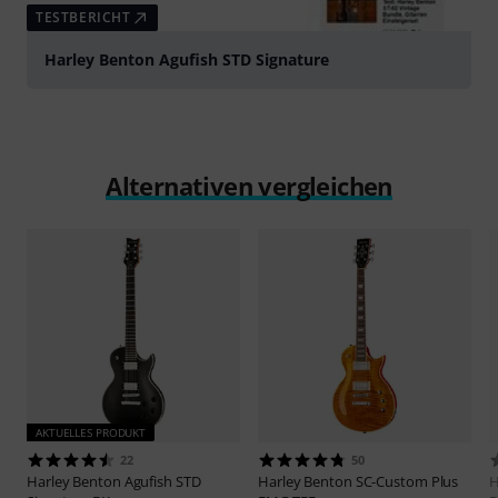
2
1
BEWERTUNG MELDEN
Alle Bewertungen lesen
Schon gewusst?
Alle
Ratgeber
Testberichte