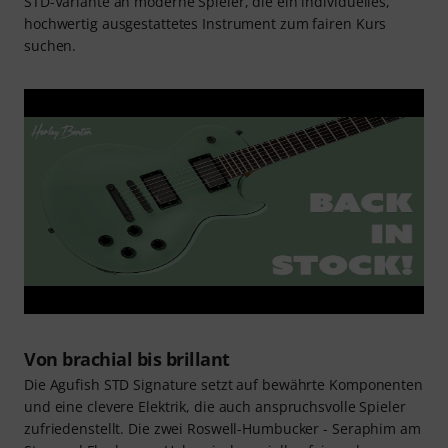
Ebenholzgriffbrett mit 22 Edelstahlbünden sorgen für eine
spielfreudige Basis mit klarer Ansprache und knackigem
Attack. Klanglich liefert das Duo aus Roswell Seraphim- und
Flanker-Humbucker ein breites Klangspektrum, das per
Push/Pull-Funktion um praxistaugliche Single-Coil-Sounds
ergänzt wird. Wie auch die Custom-Modelle richtet sich die
STD-Variante an moderne Spieler, die ein individuelles,
hochwertig ausgestattetes Instrument zum fairen Kurs
suchen.