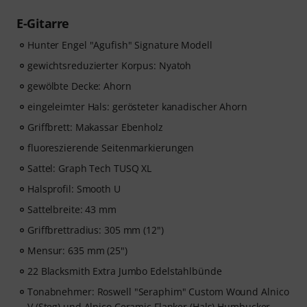
E-Gitarre
Hunter Engel "Agufish" Signature Modell
gewichtsreduzierter Korpus: Nyatoh
gewölbte Decke: Ahorn
eingeleimter Hals: gerösteter kanadischer Ahorn
Griffbrett: Makassar Ebenholz
fluoreszierende Seitenmarkierungen
Sattel: Graph Tech TUSQ XL
Halsprofil: Smooth U
Sattelbreite: 43 mm
Griffbrettradius: 305 mm (12")
Mensur: 635 mm (25")
22 Blacksmith Extra Jumbo Edelstahlbünde
Tonabnehmer: Roswell "Seraphim" Custom Wound Alnico
V (Steg) und Alnico Ceramic Flanker (Hals) Humbucker