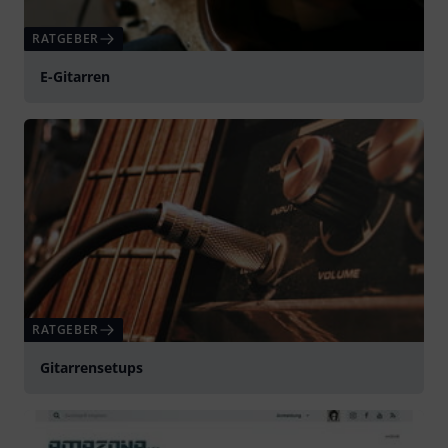
Ein Traum
JL
J. Longhorn 31.05.2026
Features
Sound
Verarbeitung
Jetzt abgesehen vom Logo (ja es gibt solche Typen, denen
das wichtig ist) ist das eine Gitarre von der alle träumen.
Gut funktionierende und schöne Hardware. Seriöse
Tonabnehmer die nicht sofort raus müssen. Ansprechendes
Aussehen für Bühne und Wohnzimmer. Und eigeständiger
Charakter. Kurz eine Gitarre die man sich gerne täglich
umhängt und stundenlang darauf
Mehr anzeigen
2
0
BEWERTUNG MELDEN