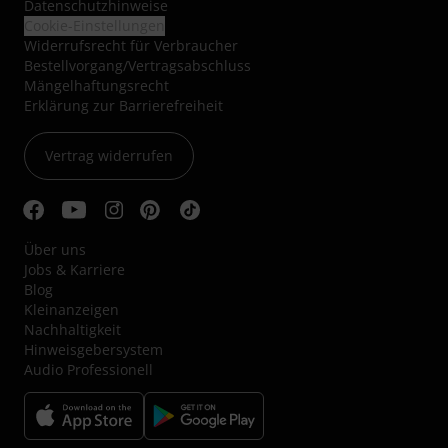
Thomann Newsletter
Abonniere den Thomann Newsletter und gewinne mit
etwas Glück einen von
50 Gutscheinen
über jeweils
50€
!
Inspirierende Beiträge
Deals
Thomann Insights
E-Mail-Adresse
*
Jetzt anmelden
Mit Klick auf „Jetzt anmelden“ stimmen Sie dem Erhalt von E-Mail-
Werbung und einer Messung des E-Mail-Nutzungsverhaltens zu. Die
Abmeldung ist jederzeit möglich. Weitere Informationen finden Sie in
unseren
Datenschutzhinweisen
.
* Pflichtfeld