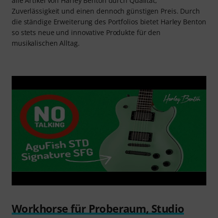
Die Agufish STD Signature BK richtet sich an Gitarristen, die
ein modernes, eigenständiges Instrument für härtere und
alternative Stilrichtungen suchen. Ohne überflüssige
Gimmicks, aber mit klarer Identität. Besonders
angesprochen dürften Spieler sein, die Wert auf eine
direkte Ansprache, flexible Sounds und verlässliche
Hardware legen, etwa für Rock, Alternative, Metal oder
Fusion. Auch im Studioalltag punktet die Agufish STD mit
solider Verarbeitung und einem klaren Klangbild. Wer ein
Signature-Modell mit Charakter sucht, das sich stilistisch
nicht in eine Schublade pressen lässt, findet hier eine gut
abgestimmte Kombination aus Funktionalität, Spielkomfort
und Ästhetik.