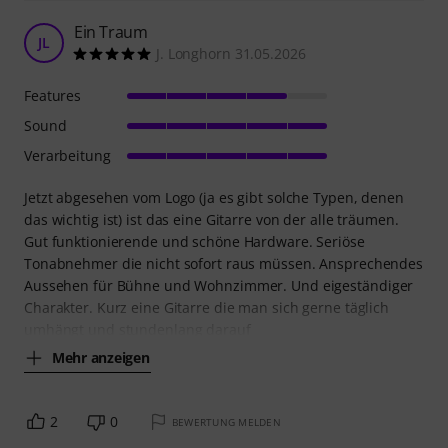
22
Kundenbewertungen
Jetzt bewerten
4.5
/ 5
FEATURES
SOUND
VERARBEITUNG
Bewertungsrichtlinien
20
Rezensionen
Feels great, sounds meh
T
ThiloS84 08.12.2024