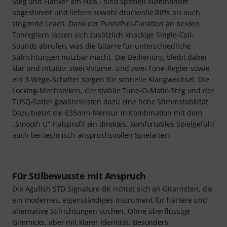
Von brachial bis brillant
Die Agufish STD Signature setzt auf bewährte Komponenten
und eine clevere Elektrik, die auch anspruchsvolle Spieler
zufriedenstellt. Die zwei Roswell-Humbucker - Seraphim am
Steg und Flanker am Hals - sind speziell aufeinander
abgestimmt und liefern sowohl druckvolle Riffs als auch
singende Leads. Dank der Push/Pull-Funktion an beiden
Tonreglern lassen sich zusätzlich knackige Single-Coil-
Sounds abrufen, was die Gitarre für unterschiedliche
Stilrichtungen nutzbar macht. Die Bedienung bleibt dabei
klar und intuitiv: zwei Volume- und zwei Tone-Regler sowie
ein 3-Wege-Schalter sorgen für schnelle Klangwechsel. Die
Locking-Mechaniken, der stabile Tune-O-Matic-Steg und der
TUSQ-Sattel gewährleisten dazu eine hohe Stimmstabilität.
Dazu bietet die 635mm-Mensur in Kombination mit dem
„Smooth U“-Halsprofil ein direktes, komfortables Spielgefühl
auch bei technisch anspruchsvollen Spielarten.