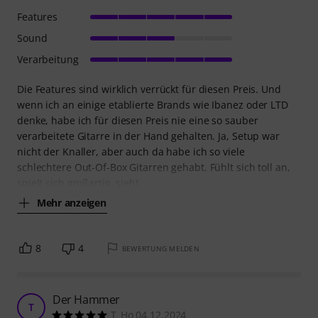
Produkt angesehen haben
24%
8%
KAUFTEN
KAUFTEN
Harley Benton SC-550 II BCF
GENAU DIESES PRODUKT
399 €
329 €
Vergleichen