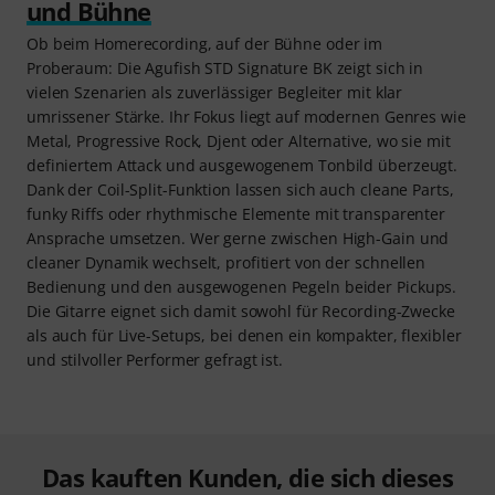
Über Harley Benton
Seit 1998 bedient die Marke Harley Benton die Bedürfnisse
vieler Gitarristen und Bassisten. Neben einer
umfangreichen Bandbreite an Saiteninstrumenten bietet
die Hausmarke des Musikhauses Thomann auch jede
Menge Verstärker, Lautsprecher, Effektpedale und weiteres
Zubehör an. Insgesamt umfasst die Palette über 1.500