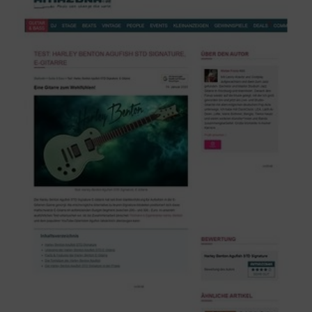
Wieder ein geniales Instrument
J
Jürgi 30.06.2025
Features
Sound
Verarbeitung
Die besten Zutaten für relativ wenig Geld
Also bestellt! wie bei Thomann üblich schnell gut verpackt
hier angekommen
Optik ,Haptik ,Einstellung = fantastisch Makellos
Klang unplugget , drahtig klar, direkt
am Verstärker clean, Blues, Rock, Solo alles Hammer (und
ich habe einige Vergleichsgitarren)
Die Tonmischung mit den Tonabnehmern auf
Mehr anzeigen