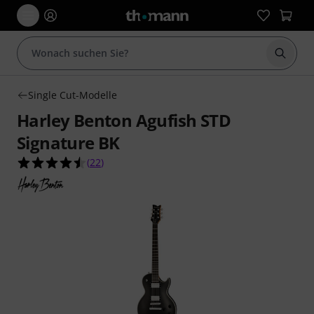
Suche 
Single Cut-Modelle
Harley Benton Agufish STD
Signature BK
4.5 von 5 Sternen aus 22 Kundenbewertungen
(
22
)