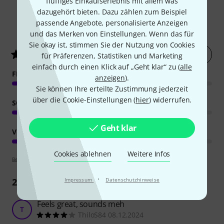
und Bühne
fluffiges Einkaufserlebnis mit allem was
dazugehört bieten. Dazu zählen zum Beispiel
Ob beim Homerecording, auf der Bühne oder im
passende Angebote, personalisierte Anzeigen
Proberaum: Die Agufish STD Signature BK zeigt sich in
und das Merken von Einstellungen. Wenn das für
vielen Szenarien als zuverlässiger Begleiter mit klar
Sie okay ist, stimmen Sie der Nutzung von Cookies
umrissener Stärke. Ihr Fokus liegt auf modernen Genres wie
für Präferenzen, Statistiken und Marketing
Metal, Progressive Rock, Djent oder Alternative, wo sie mit
einfach durch einen Klick auf „Geht klar“ zu (
alle
definiertem Attack und ausgewogenem Tonbild überzeugt.
anzeigen
).
Dank der Coil-Split-Funktion lassen sich auch cleane Parts,
Sie können Ihre erteilte Zustimmung jederzeit
funky Riffs oder rhythmische Elemente mit transparenter
über die Cookie-Einstellungen (
hier
) widerrufen.
Ansprache umsetzen. Wer gerne zwischen High-Gain und
cleaner Dynamik wechselt, profitiert von der schnellen
Bedienung und den ausgewogenen Pegeln beider Pickups.
Geht klar
Die Gitarre eignet sich damit sowohl für Recording-Zwecke
als auch für Live-Setups, bei denen ein kompakter, flexibler
Cookies ablehnen
Weitere Infos
und stilvoller Performer gefragt ist.
·
Impressum
Datenschutzhinweise
Das kauften Kunden, die sich dieses