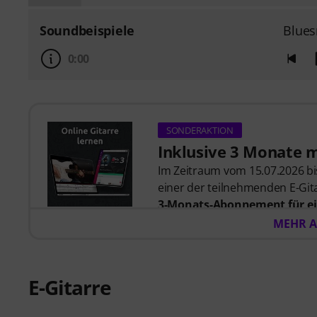
Soundbeispiele
Blues
0:00
SONDERAKTION
Inklusive 3 Monate 
Im Zeitraum vom 15.07.2026 bis
einer der teilnehmenden E-Gita
3-Monats-Abonnement für ei
57,00
. Nach dem Versand dein
MEHR A
automatisch per E-Mail zuges
automatisch.
Music2Me, dein Online-Lernpo
E-Gitarre
studierten Musiklehrern. Aus
2025/2026 in der Kategorie “E-