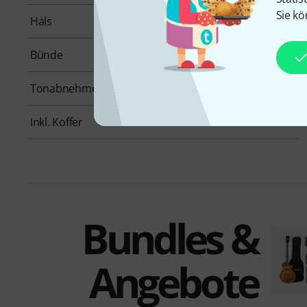
Sie kö
Hals
Meranti
Bünde
22
Tonabnehmerbestückung
HH
Inkl. Koffer
Nein
Bundles &
Angebote