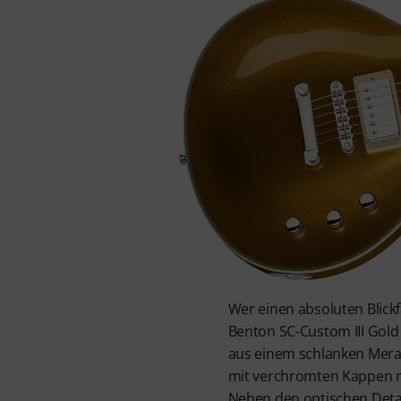
Wer einen absoluten Blickf
Benton SC-Custom III Gold 
aus einem schlanken Mera
mit verchromten Kappen ru
Neben den optischen Detai