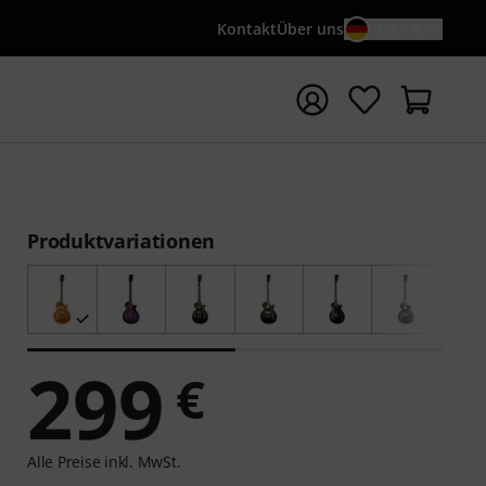
Kontakt
Über uns
DE / €
e mit Suchwort {searchTerm} starten
Produktvariationen
299
€
Alle Preise inkl. MwSt.