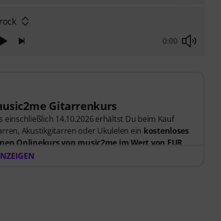
rock
0:00
music2me Gitarrenkurs
 einschließlich 14.10.2026 erhältst Du beim Kauf
rren, Akustikgitarren oder Ukulelen ein
kostenloses
nen Onlinekurs von music2me im Wert von EUR
er Bestellung bekommst du den Freischaltcode
NZEIGEN
endet. Das music2me Abo endet nach Ablauf
rtal für Musik mit einem pädagogischen Konzept von
gezeichnet mit dem deutschen Bildungs-Award
Learning Instrumentalunterricht”! Mit über 400