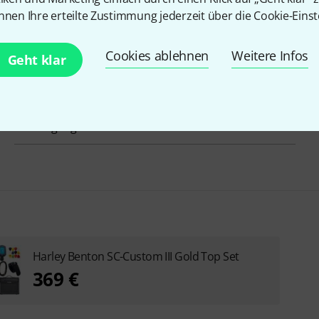
nnen Ihre erteilte Zustimmung jederzeit über die Cookie-Einst
Griffbrett
Palisander
Cookies ablehnen
Weitere Infos
Mensur
628 mm
Geht klar
Tremolo
Nein
Inkl. Gigbag
Nein
Harley Benton SC-Custom III Gold Top Set
369 €