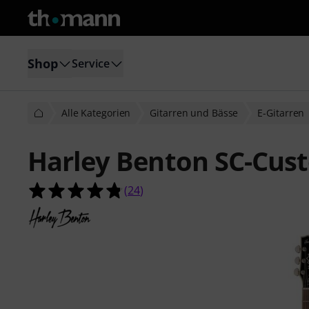
Shop
Service
Alle Kategorien
Gitarren und Bässe
E-Gitarren
Harley Benton SC-Cust
4.8 von 5 Sternen aus 24 Kundenb
(
24
)