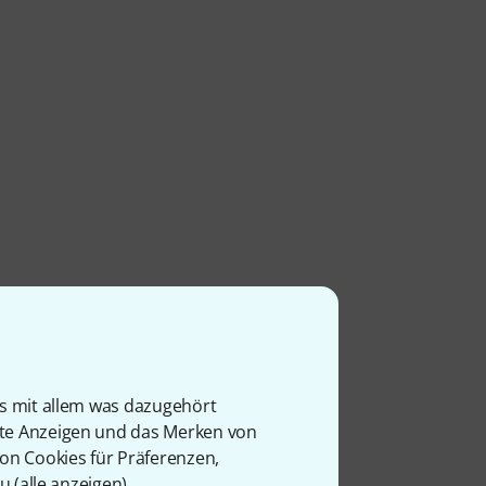
is mit allem was dazugehört
rte Anzeigen und das Merken von
von Cookies für Präferenzen,
u (
alle anzeigen
).