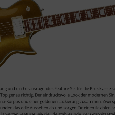
ang und ein herausragendes Feature-Set für die Preisklasse suc
Top genau richtig. Der eindrucksvolle Look der modernen Sing
nti-Korpus und einer goldenen Lackierung zusammen. Zwei s
nden das edle Aussehen ab und sorgen für einen flexiblen s
ls werten Features wie die Edelstahl-Bünde, der Graphitsatte