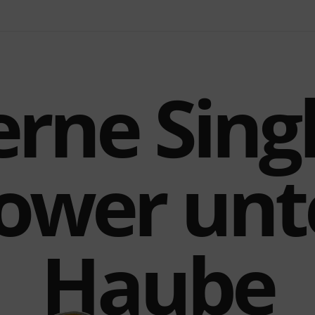
rne Singl
ower unt
Haube