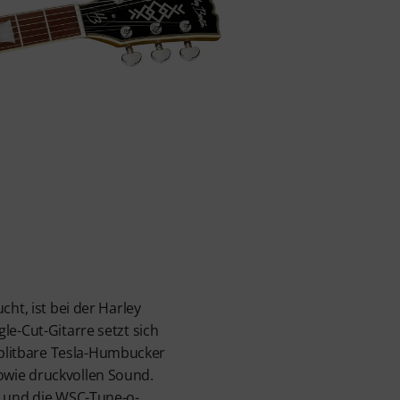
ht, ist bei der Harley
le-Cut-Gitarre setzt sich
plitbare Tesla-Humbucker
owie druckvollen Sound.
l und die WSC-Tune-o-