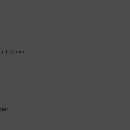
nfänger und Fortgeschrittene – von Pop, Rock und
 persönlichem Support per Chat, Noten zum
m Videoplayer mit Übungsfunktion, Zeitlupe und
 Bund: 22 mm
cker