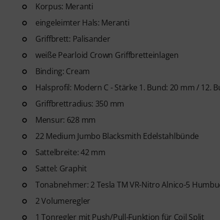
Gitarren Videolektionen für A
Korpus: Meranti
Blues bis Metal und mehr. Mit
eingeleimter Hals: Meranti
Ausdrucken sowie intelligente
Griffbrett: Palisander
weitere Features.
weiße Pearloid Crown Griffbretteinlagen
Binding: Cream
Halsprofil: Modern C - Stärke 1. Bund: 20 mm / 12.
Griffbrettradius: 350 mm
Mensur: 628 mm
22 Medium Jumbo Blacksmith Edelstahlbünde
Sattelbreite: 42 mm
Sattel: Graphit
Tonabnehmer: 2 Tesla TM VR-Nitro Alnico-5 Humbu
2 Volumeregler
1 Tonregler mit Push/Pull-Funktion für Coil Split