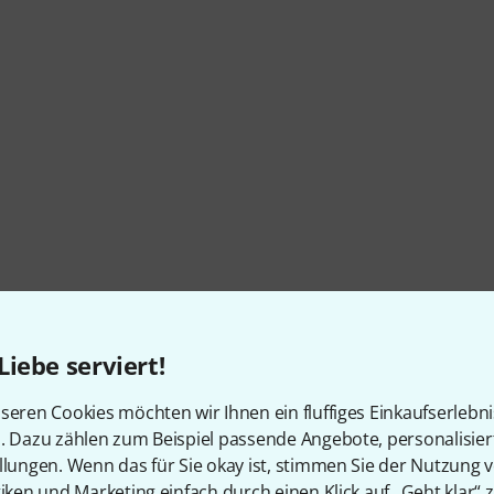
Liebe serviert!
Artikelnummer
570233
seren Cookies möchten wir Ihnen ein fluffiges Einkaufserlebn
Farbe
Gold
n. Dazu zählen zum Beispiel passende Angebote, personalisie
llungen. Wenn das für Sie okay ist, stimmen Sie der Nutzung 
Decke
Keine
tiken und Marketing einfach durch einen Klick auf „Geht klar“ z