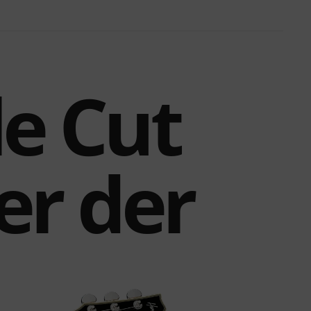
e Cut
er der