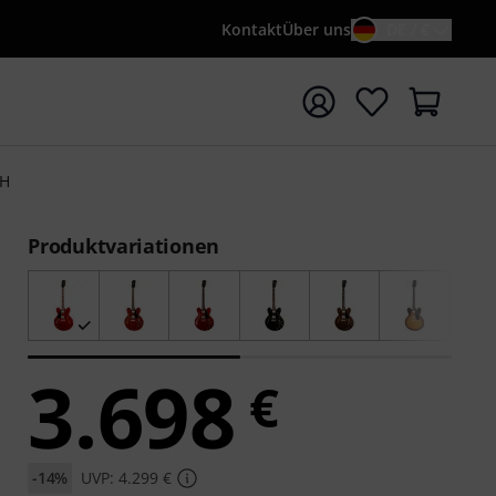
Kontakt
Über uns
DE / €
e mit Suchwort {searchTerm} starten
LH
Produktvariationen
3.698
€
-14%
UVP: 4.299 €