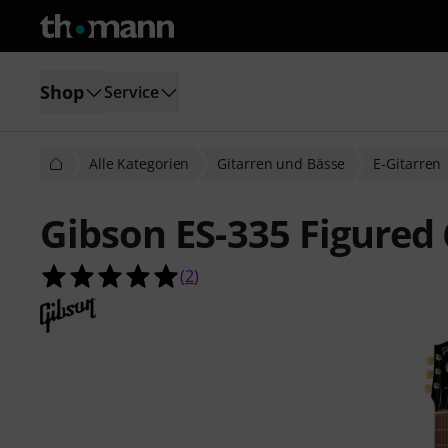
Shop
Service
Alle Kategorien
Gitarren und Bässe
E-Gitarren
Gibson ES-335 Figured
5.0 von 5 Sternen aus 2 Kundenbe
(
2
)