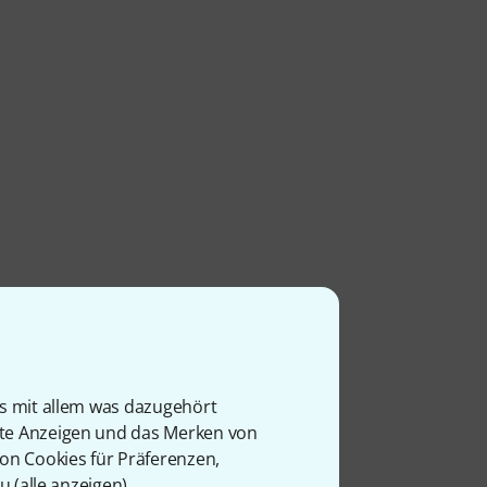
is mit allem was dazugehört
rte Anzeigen und das Merken von
von Cookies für Präferenzen,
u (
alle anzeigen
).