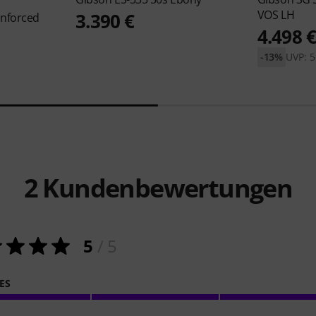
VOS LH
3.390 €
inforced
4.498 
-13%
UVP: 5
2
Kundenbewertungen
5
/ 5
ES