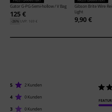
PASST GARANTIERT
PASST GARANTIERT
Gator
G-PG-Semi-hollow / V Bag
Gibson
Brite Wire Re
Light
125 €
9,90 €
-26%
UVP: 169 €
5
2 Kunden
4
0 Kunden
FEATUR
3
0 Kunden