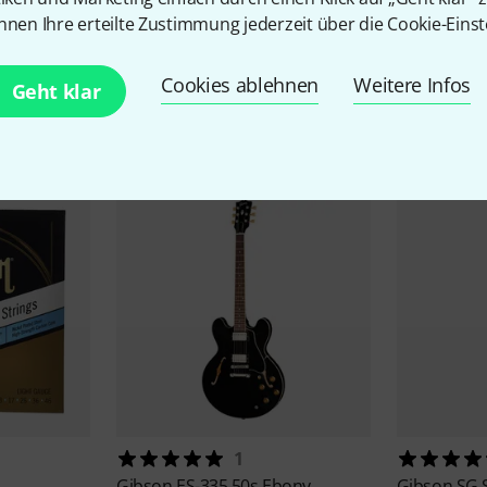
nnen Ihre erteilte Zustimmung jederzeit über die Cookie-Einst
Cookies ablehnen
Weitere Infos
Geht klar
Zubehör & passende Artike
1
Gibson
ES-335 50s Ebony
Gibson
SG 