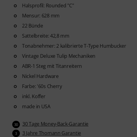
Halsprofil: Rounded "C"
Mensur: 628 mm
22 Bünde
Sattelbreite: 42,8 mm
Tonabnehmer: 2 kalibrierte T-Type Humbucker
Vintage Deluxe Tulip Mechaniken
ABR-1 Steg mit Titanreitern
Nickel Hardware
Farbe: '60s Cherry
inkl. Koffer
made in USA
30 Tage Money-Back-Garantie
30
3 Jahre Thomann Garantie
3