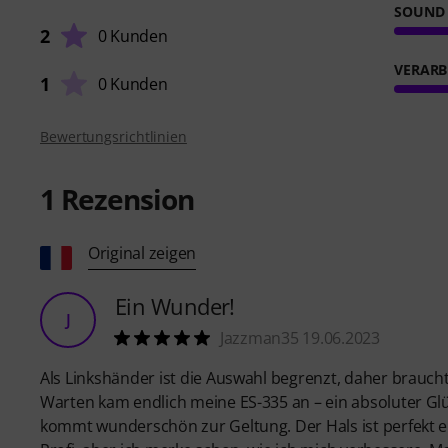
SOUND
2
0 Kunden
VERARB
1
0 Kunden
Bewertungsrichtlinien
1
Rezension
Original zeigen
Ein Wunder!
J
Jazzman35 19.06.2023
Als Linkshänder ist die Auswahl begrenzt, daher brauch
Warten kam endlich meine ES-335 an – ein absoluter Glüc
kommt wunderschön zur Geltung. Der Hals ist perfekt ein