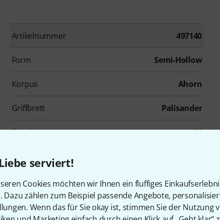
Artikelnummer
497140
Form
Semi-Hollow
Korpus
Ahorn
Griffbrett
Palisander
Bünde
22
Tonabnehmerbestückung
HH
Liebe serviert!
Inkl. Koffer
Ja
seren Cookies möchten wir Ihnen ein fluffiges Einkaufserlebn
n. Dazu zählen zum Beispiel passende Angebote, personalisie
llungen. Wenn das für Sie okay ist, stimmen Sie der Nutzung 
tiken und Marketing einfach durch einen Klick auf „Geht klar“ z