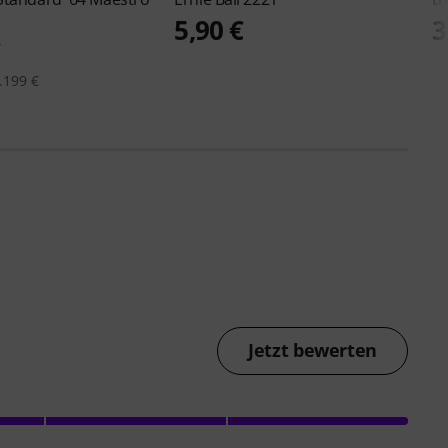
5,90 €
3
€
.199 €
Jetzt bewerten