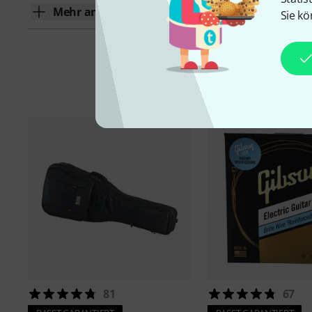
Mehr anzeigen
Sie kö
81
67