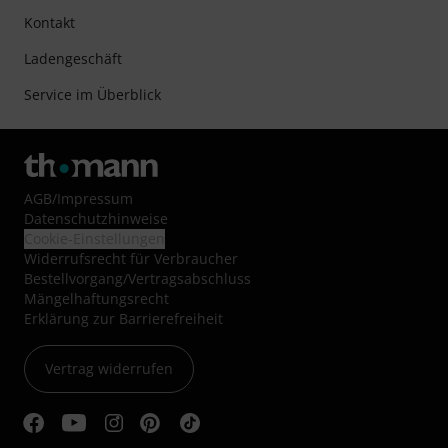
Kontakt
Ladengeschäft
Service im Überblick
AGB
/
Impressum
Datenschutzhinweise
Cookie-Einstellungen
Widerrufsrecht für Verbraucher
Bestellvorgang/Vertragsabschluss
Mängelhaftungsrecht
Erklärung zur Barrierefreiheit
Vertrag widerrufen