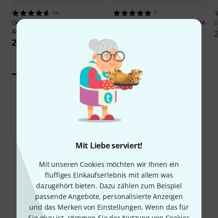
14
7
Gewa
Pure Violin Case 2.4 WH
Gewa
Pure Violin Case 1.8 GY 4/4
4/4
229 €
249 €
Schon gewusst?
Mit Liebe serviert!
Mit unseren Cookies möchten wir Ihnen ein
Alle
Ratgeber
fluffiges Einkaufserlebnis mit allem was
dazugehört bieten. Dazu zählen zum Beispiel
passende Angebote, personalisierte Anzeigen
und das Merken von Einstellungen. Wenn das für
Sie okay ist, stimmen Sie der Nutzung von Cookies