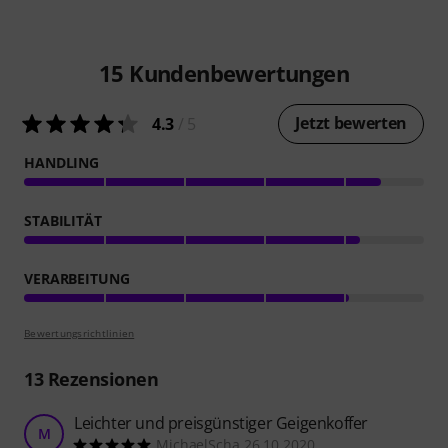
15
Kundenbewertungen
Jetzt bewerten
4.3
/ 5
HANDLING
STABILITÄT
VERARBEITUNG
Bewertungsrichtlinien
13
Rezensionen
Leichter und preisgünstiger Geigenkoffer
M
MichaelScha 26.10.2020