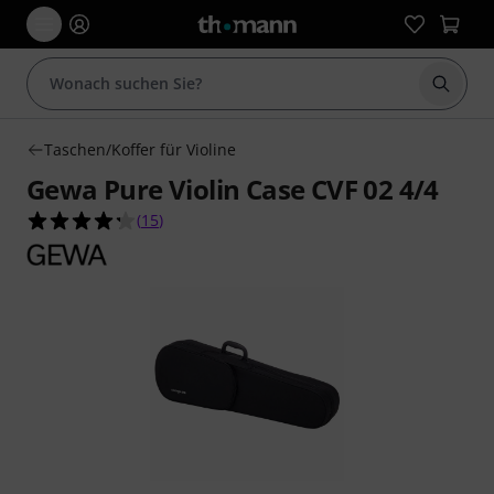
Suche 
Taschen/Koffer für Violine
Gewa Pure Violin Case CVF 02 4/4
4.3 von 5 Sternen aus 15 Kundenbewertungen
(
15
)