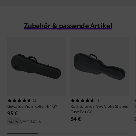
Zubehör & passende Artikel
29
13
Gewa
Bio Violinkoffer 4/4 GY
Roth & Junius
New Violin Shaped
R
Case Eva GY
V
95 €
34 €
-21%
UVP: 121 €