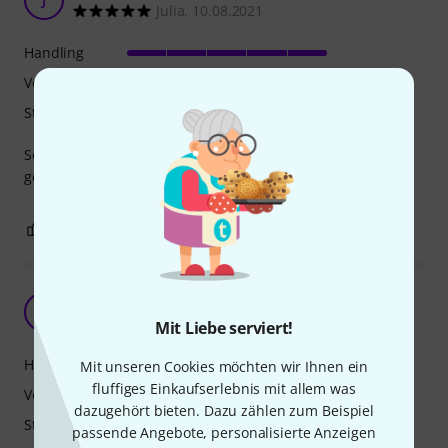
Julia. 10.08.2021
Handling
Verarbeitung
Stabilität
Sehr gute Verarbeitung und extrem leicht! Genau was ich
gesucht habe
0
0
BEWERTUNG MELDEN
Für den Preis... sehr gut
L
LegeArtis 26.09.2017
Mit Liebe serviert!
Handling
Mit unseren Cookies möchten wir Ihnen ein
fluffiges Einkaufserlebnis mit allem was
Verarbeitung
dazugehört bieten. Dazu zählen zum Beispiel
Stabilität
passende Angebote, personalisierte Anzeigen