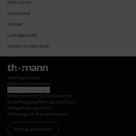
Hilfe-Center
Gutscheine
Kontakt
Ladengeschäft
Service im Überblick
AGB
/
Impressum
Datenschutzhinweise
Cookie-Einstellungen
Widerrufsrecht für Verbraucher
Bestellvorgang/Vertragsabschluss
Mängelhaftungsrecht
Erklärung zur Barrierefreiheit
Vertrag widerrufen