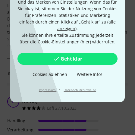
und das Merken von Einstellungen. Wenn das für
Ich wollte unbedingt einen Geigenkoffer, den ich auch gut
Sie okay ist, stimmen Sie der Nutzung von Cookies
als Rucksack tragen kann.
für Präferenzen, Statistiken und Marketing
Die Riemen lassen sich tatsächlich sehr weit einstellen, so
einfach durch einen Klick auf „Geht klar“ zu (
alle
dass ich auch mit dicker Jacke den Koffer sehr bequem
anzeigen
).
tragen konnte. Der Koffer selbst ist sehr leicht, und mit dem
Sie können Ihre erteilte Zustimmung jederzeit
silberfarbenen Samt im Innenbereich, schaut es beim
über die Cookie-Einstellungen (
hier
) widerrufen.
öffnen wirklich sehr edel aus. Was ich ein bisschen
Mehr anzeigen
Geht klar
0
0
BEWERTUNG MELDEN
Cookies ablehnen
Weitere Infos
·
Impressum
Datenschutzhinweise
Schöner Koffer passend zu meiner E-Geige
(Gewa)
L
Lafi 27.10.2023
Handling
Verarbeitung