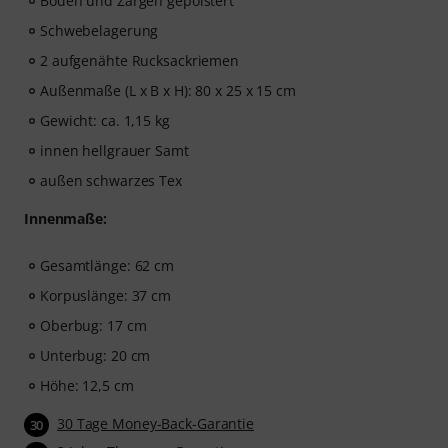
Boden und Zargen gepolstert
Schwebelagerung
2 aufgenähte Rucksackriemen
Außenmaße (L x B x H): 80 x 25 x 15 cm
Gewicht: ca. 1,15 kg
innen hellgrauer Samt
außen schwarzes Tex
Innenmaße:
Gesamtlänge: 62 cm
Korpuslänge: 37 cm
Oberbug: 17 cm
Unterbug: 20 cm
Höhe: 12,5 cm
30 Tage Money-Back-Garantie
30