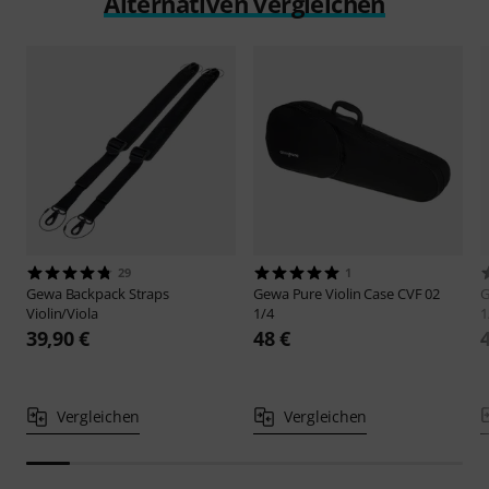
Alternativen vergleichen
29
1
Gewa
Backpack Straps
Gewa
Pure Violin Case CVF 02
Violin/Viola
1/4
1
39,90 €
48 €
Vergleichen
Vergleichen