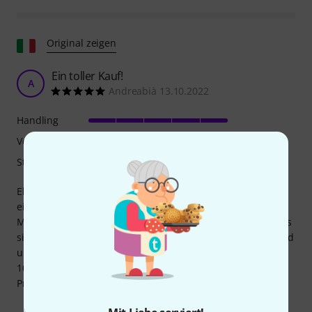
Original zeigen
Ein toller Kauf!
A
Andreabià 13.10.2022
Handling
Verarbeitung
Stabilität
Ehrlich gesagt habe ich diese Doppelhülle gekauft, weil sie
eine der günstigsten (wenn nicht sogar die günstigste) der
Marke BAM war, die für ihre Zuverlässigkeit bekannt ist. Als
sie ankam, war ich total überrascht, wie bequem, leicht und
unglaublich hochwertig sie ist! Ich würde ihr am liebsten
10.000 Sterne geben – sie ist wirklich ein großartiges
Produkt.