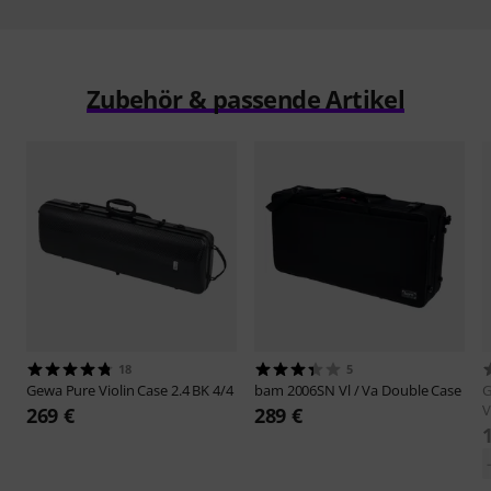
Zubehör & passende Artikel
18
5
Gewa
Pure Violin Case 2.4 BK 4/4
bam
2006SN Vl / Va Double Case
V
269 €
289 €