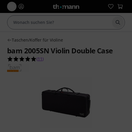
Suche 
Taschen/Koffer für Violine
bam 2005SN Violin Double Case
4.9 von 5 Sternen aus 11 Kundenbewertungen
(
11
)