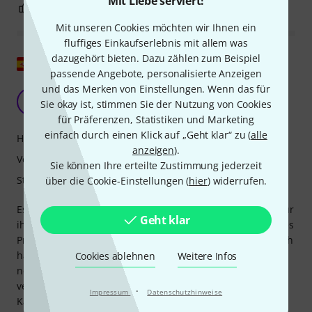
Mit Liebe serviert!
1
0
BEWERTUNG MELDEN
Mit unseren Cookies möchten wir Ihnen ein
fluffiges Einkaufserlebnis mit allem was
dazugehört bieten. Dazu zählen zum Beispiel
Original zeigen
passende Angebote, personalisierte Anzeigen
und das Merken von Einstellungen. Wenn das für
Gutes Preis-Leistungs-Verhältnis.
B
Sie okay ist, stimmen Sie der Nutzung von Cookies
Bernués 11.09.2022
für Präferenzen, Statistiken und Marketing
einfach durch einen Klick auf „Geht klar“ zu (
alle
Handling
anzeigen
).
Verarbeitung
Sie können Ihre erteilte Zustimmung jederzeit
Stabilität
über die Cookie-Einstellungen (
hier
) widerrufen.
Es wurde höchste Zeit für eine doppelseitige Tasche, die für
Geht klar
ihre Qualität nicht zu teuer ist. Diese hier hat ein sehr gutes
Preis-Leistungs-Verhältnis, die Maße wurden angepasst (ich
hatte 20 Jahre lang ein Vorgängermodell), sie ist immer
Cookies ablehnen
Weitere Infos
noch leicht, und die Reißverschlüsse scheinen von
verbesserter Qualität zu sein. Ich bin begeistert von dem
·
Impressum
Datenschutzhinweise
Kauf. Tadelloser Service.