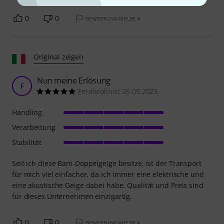
0
0
BEWERTUNG MELDEN
Original zeigen
Nun meine Erlösung
F
Ferdiviolinist 26.09.2023
Handling
Verarbeitung
Stabilität
Seit ich diese Bam-Doppelgeige besitze, ist der Transport
für mich viel einfacher, da ich immer eine elektrische und
eine akustische Geige dabei habe. Qualität und Preis sind
für dieses Unternehmen einzigartig.
0
0
BEWERTUNG MELDEN