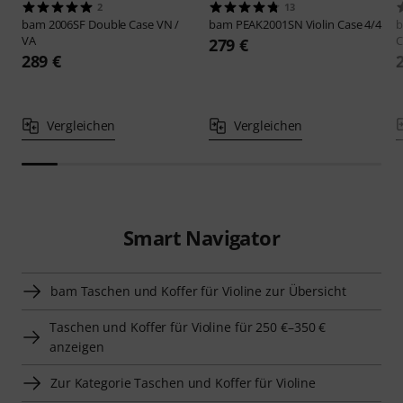
2
13
bam
2006SF Double Case VN /
bam
PEAK2001SN Violin Case 4/4
VA
C
279 €
289 €
Vergleichen
Vergleichen
Smart Navigator
bam Taschen und Koffer für Violine zur Übersicht
Taschen und Koffer für Violine für 250 €–350 €
anzeigen
Zur Kategorie Taschen und Koffer für Violine