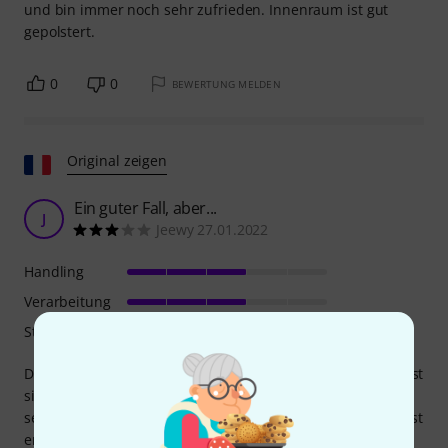
und bin immer noch sehr zufrieden. Innenraum ist gut
gepolstert.
0
0
BEWERTUNG MELDEN
Original zeigen
Ein guter Fall, aber...
J
Jeewy 27.01.2022
Handling
Verarbeitung
Stabilität
Dieses Etui erfüllt seinen Zweck hervorragend: Ihre Geige ist
sicher verstaut, und vor allem lässt sich die Schulterstütze
seitlich befestigen (sie wird mit Klettverschluss fixiert). Es ist
erstaunlich, wie viele Etuis nicht einmal Platz für die