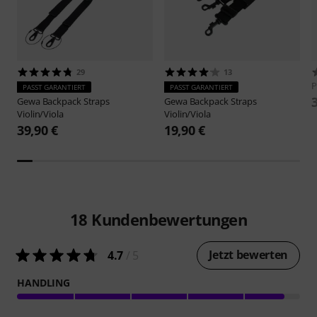
29
13
P
PASST GARANTIERT
PASST GARANTIERT
Gewa
Backpack Straps
Gewa
Backpack Straps
Violin/Viola
Violin/Viola
39,90 €
19,90 €
18
Kundenbewertungen
Jetzt bewerten
4.7
/ 5
HANDLING