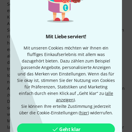
Schulterstütze bieten (!!!), dieses hier aber schon. Es gibt
eine herausnehmbare Tasche mit Reißverschluss für
Kolophonium, Ersatzsaiten, einen Bleistift usw. Die
Außentasche ist gerade groß genug für DIN-A4-Blätter (ja,
Sie haben richtig gelesen: Blätter). Erwarten Sie nicht, einen
Mit Liebe serviert!
richtigen Ordner unterzubringen (es sei denn, er ist
hauchdünn). Für Ihre Noten benötigen Sie also definitiv
Mit unseren Cookies möchten wir Ihnen ein
eine separate Tasche. Die Außentasche ist übrigens vor
fluffiges Einkaufserlebnis mit allem was
allem praktisch, um Ihren Rücken zu entlasten, wenn Sie
dazugehört bieten. Dazu zählen zum Beispiel
das Etui mit den mitgelieferten Gurten auf dem Rücken
passende Angebote, personalisierte Anzeigen
tragen. Außerdem können Sie vier Bögen darin verstauen.
und das Merken von Einstellungen. Wenn das für
Ich habe den Sinn dahinter erst verstanden, als ich einen
Sie okay ist, stimmen Sie der Nutzung von Cookies
neuen Bogen suchte und mir der Geigenbauer drei zur
für Präferenzen, Statistiken und Marketing
Auswahl gab. Ich muss zugeben, es war sehr praktisch! Nun
einfach durch einen Klick auf „Geht klar“ zu (
alle
zu den zwei größten Nachteilen dieses Koffers: 1. Der
anzeigen
).
Deckel hat beim Öffnen einen leicht spitzen Winkel und
Sie können Ihre erteilte Zustimmung jederzeit
schließt sofort wieder. Vermutlich soll das ein Umkippen
über die Cookie-Einstellungen (
hier
) widerrufen.
verhindern, aber man muss ihn trotzdem oft festhalten.
Meiner Meinung nach sollte er sich exakt um 90° öffnen
lassen und der Boden verstärkt sein, um den Koffer stabiler
Geht klar