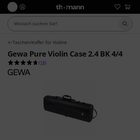
Suche 
Taschen/Koffer für Violine
Gewa Pure Violin Case 2.4 BK 4/4
4.7 von 5 Sternen aus 18 Kundenbewertungen
(
18
)