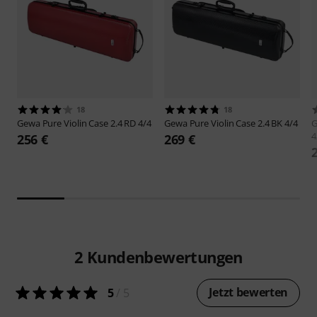
18
18
Gewa
Pure Violin Case 2.4 RD 4/4
Gewa
Pure Violin Case 2.4 BK 4/4
4
256 €
269 €
2
Kundenbewertungen
Jetzt bewerten
5
/ 5