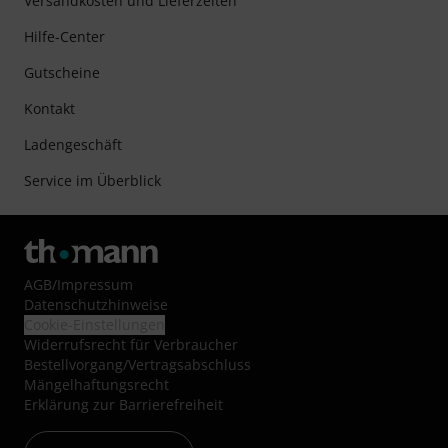
Versandkosten und Lieferzeiten
Hilfe-Center
Gutscheine
Kontakt
Ladengeschäft
Service im Überblick
AGB
/
Impressum
Datenschutzhinweise
Cookie-Einstellungen
Widerrufsrecht für Verbraucher
Bestellvorgang/Vertragsabschluss
Mängelhaftungsrecht
Erklärung zur Barrierefreiheit