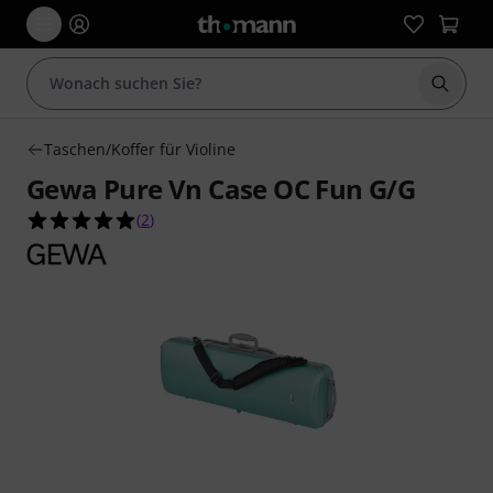
Suche 
Taschen/Koffer für Violine
Gewa Pure Vn Case OC Fun G/G
5.0 von 5 Sternen aus 2 Kundenbewertungen
(
2
)